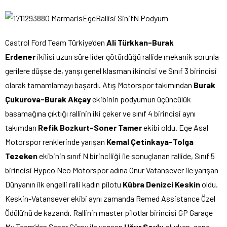
Castrol Ford Team Türkiye’den
Ali Türkkan-Burak
Erdener
ikilisi uzun süre lider götürdüğü rallide mekanik sorunla
gerilere düşse de, yarışı genel klasman ikincisi ve Sınıf 3 birincisi
olarak tamamlamayı başardı. Atış Motorspor takımından
Burak
Çukurova-Burak Akçay
ekibinin podyumun üçüncülük
basamağına çıktığı rallinin iki çeker ve sınıf 4 birincisi aynı
takımdan
Refik Bozkurt-Soner Tamer
ekibi oldu. Ege Asal
Motorspor renklerinde yarışan
Kemal Çetinkaya-Tolga
Tezeken
ekibinin sınıf N birinciliği ile sonuçlanan rallide, Sınıf 5
birincisi Hypco Neo Motorspor adına Onur Vatansever ile yarışan
Dünyanın ilk engelli ralli kadın pilotu
Kübra Denizci Keskin
oldu.
Keskin-Vatansever ekibi aynı zamanda Remed Assistance Özel
Ödülü’nü de kazandı. Rallinin master pilotlar birincisi GP Garage
My Team’den Şener Güray ile yarışan
Uğur Soylu
olurken, genç