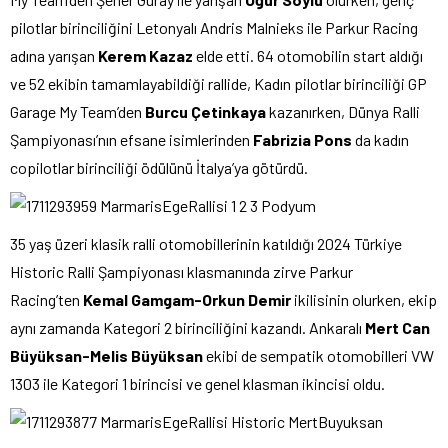
pilotlar birinciliğini Letonyalı Andris Malnieks ile Parkur Racing
adına yarışan
Kerem Kazaz
elde etti. 64 otomobilin start aldığı
ve 52 ekibin tamamlayabildiği rallide, Kadın pilotlar birinciliği GP
Garage My Team’den
Burcu Çetinkaya
kazanırken, Dünya Ralli
Şampiyonası’nın efsane isimlerinden
Fabrizia Pons
da kadın
copilotlar birinciliği ödülünü İtalya’ya götürdü.
35 yaş üzeri klasik ralli otomobillerinin katıldığı 2024 Türkiye
Historic Ralli Şampiyonası klasmanında zirve Parkur
Racing’ten
Kemal Gamgam-Orkun Demir
ikilisinin olurken, ekip
aynı zamanda Kategori 2 birinciliğini kazandı. Ankaralı
Mert Can
Büyüksan-Melis Büyüksan
ekibi de sempatik otomobilleri VW
1303 ile Kategori 1 birincisi ve genel klasman ikincisi oldu.