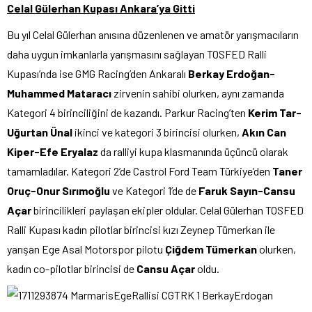
Celal Gülerhan Kupası Ankara’ya Gitti
Bu yıl Celal Gülerhan anısına düzenlenen ve amatör yarışmacıların
daha uygun imkanlarla yarışmasını sağlayan TOSFED Ralli
Kupası’nda ise GMG Racing’den Ankaralı
Berkay Erdoğan-
Muhammed Mataracı
zirvenin sahibi olurken, aynı zamanda
Kategori 4 birinciliğini de kazandı. Parkur Racing’ten
Kerim Tar-
Uğurtan Ünal
ikinci ve kategori 3 birincisi olurken,
Akın Can
Kiper-Efe Eryalaz
da ralliyi kupa klasmanında üçüncü olarak
tamamladılar. Kategori 2’de Castrol Ford Team Türkiye’den
Taner
Oruç-Onur Sırımoğlu
ve Kategori 1’de de
Faruk Sayın-Cansu
Açar
birincilikleri paylaşan ekipler oldular. Celal Gülerhan TOSFED
Ralli Kupası kadın pilotlar birincisi kızı Zeynep Tümerkan ile
yarışan Ege Asal Motorspor pilotu
Çiğdem Tümerkan
olurken,
kadın co-pilotlar birincisi de
Cansu Açar
oldu.