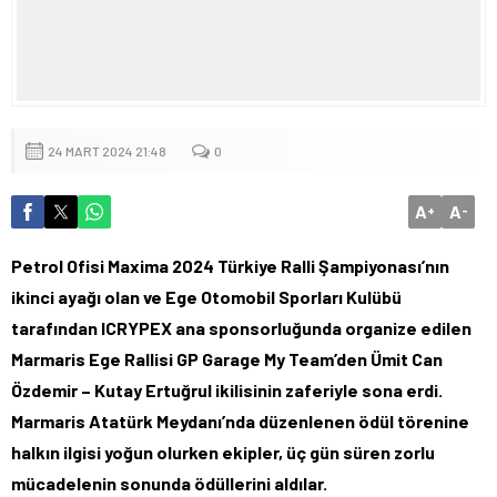
24 MART 2024 21:48
0
A
A
+
-
Petrol Ofisi Maxima 2024 Türkiye Ralli Şampiyonası’nın
ikinci ayağı olan ve Ege Otomobil Sporları Kulübü
tarafından ICRYPEX ana sponsorluğunda organize edilen
Marmaris Ege Rallisi GP Garage My Team’den Ümit Can
Özdemir – Kutay Ertuğrul ikilisinin zaferiyle sona erdi.
Marmaris Atatürk Meydanı’nda düzenlenen ödül törenine
halkın ilgisi yoğun olurken ekipler, üç gün süren zorlu
mücadelenin sonunda ödüllerini aldılar.