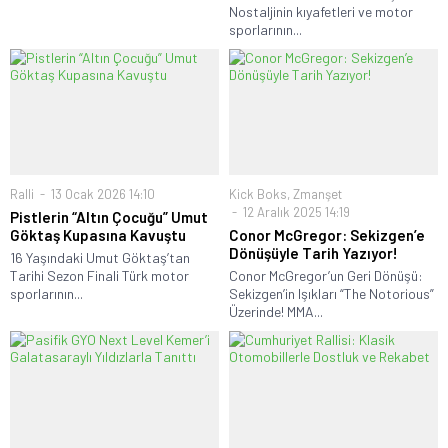
Nostaljinin kıyafetleri ve motor
sporlarının...
Ralli
13 Ocak 2026 14:10
Kick Boks
,
Zmanşet
12 Aralık 2025 14:19
Pistlerin “Altın Çocuğu” Umut
Göktaş Kupasına Kavuştu
Conor McGregor: Sekizgen’e
Dönüşüyle Tarih Yazıyor!
16 Yaşındaki Umut Göktaş’tan
Tarihi Sezon Finali Türk motor
Conor McGregor’un Geri Dönüşü:
sporlarının...
Sekizgen’in Işıkları “The Notorious”
Üzerinde! MMA...