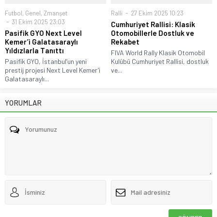
Futbol
,
Genel
,
Zmanşet
Ralli
27 Ekim 2025 10:23
31 Ekim 2025 23:03
Cumhuriyet Rallisi: Klasik
Pasifik GYO Next Level
Otomobillerle Dostluk ve
Kemer’i Galatasaraylı
Rekabet
Yıldızlarla Tanıttı
FIVA World Rally Klasik Otomobil
Pasifik GYO, İstanbul’un yeni
Kulübü Cumhuriyet Rallisi, dostluk
prestij projesi Next Level Kemer’i
ve...
Galatasaraylı...
YORUMLAR