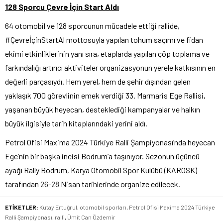
128 Sporcu Çevre İçin Start Aldı
64 otomobil ve 128 sporcunun mücadele ettiği rallide,
#ÇevreİçinStartAl mottosuyla yapılan tohum saçımı ve fidan
ekimi etkinliklerinin yanı sıra, etaplarda yapılan çöp toplama ve
farkındalığı artırıcı aktiviteler organizasyonun yerele katkısının en
değerli parçasıydı. Hem yerel, hem de şehir dışından gelen
yaklaşık 700 görevlinin emek verdiği 33. Marmaris Ege Rallisi,
yaşanan büyük heyecan, desteklediği kampanyalar ve halkın
büyük ilgisiyle tarih kitaplarındaki yerini aldı.
Petrol Ofisi Maxima 2024 Türkiye Ralli Şampiyonası’nda heyecan
Ege’nin bir başka incisi Bodrum’a taşınıyor. Sezonun üçüncü
ayağı Rally Bodrum, Karya Otomobil Spor Kulübü (KAROSK)
tarafından 26-28 Nisan tarihlerinde organize edilecek.
ETİKETLER:
Kutay Ertuğrul
,
otomobil sporları
,
Petrol Ofisi Maxima 2024 Türkiye
Ralli Şampiyonası
,
ralli
,
Ümit Can Özdemir