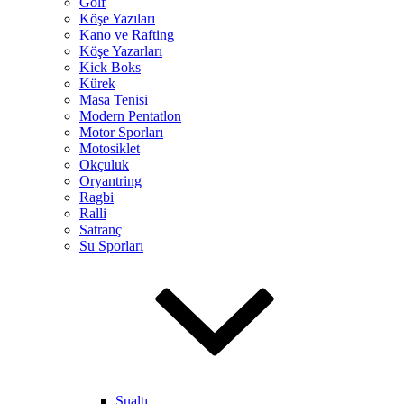
Golf
Köşe Yazıları
Kano ve Rafting
Köşe Yazarları
Kick Boks
Kürek
Masa Tenisi
Modern Pentatlon
Motor Sporları
Motosiklet
Okçuluk
Oryantring
Ragbi
Ralli
Satranç
Su Sporları
Sualtı