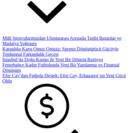
Milli Sporcularımızdan Uluslararası Arenada Tarihi Başarılar ve
Madalya Yağmuru
Karanlığa Karşı Omuz Omuza: Sporun Dönüştürücü Gücüyle
Toplumsal Farkındalık Gecesi
İstanbul’da Doğa Kampı ile Yeni Bir Dönem Başlıyor
Fenerbahçe Kadın Futbolunda Yeni Bir Yapılanma ve Finansal
Dönüşüm
Efor Çay’dan Futbola Destek: Efor Çay, Erbaaspor’un Yeni Gücü
Oldu