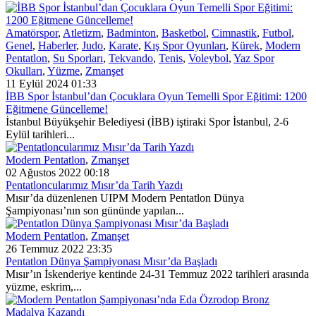
Amatörspor
,
Atletizm
,
Badminton
,
Basketbol
,
Cimnastik
,
Futbol
,
Genel
,
Haberler
,
Judo
,
Karate
,
Kış Spor Oyunları
,
Kürek
,
Modern
Pentatlon
,
Su Sporları
,
Tekvando
,
Tenis
,
Voleybol
,
Yaz Spor
Okulları
,
Yüzme
,
Zmanşet
11 Eylül 2024 01:33
İBB Spor İstanbul’dan Çocuklara Oyun Temelli Spor Eğitimi: 1200
Eğitmene Güncelleme!
İstanbul Büyükşehir Belediyesi (İBB) iştiraki Spor İstanbul, 2-6
Eylül tarihleri...
Modern Pentatlon
,
Zmanşet
02 Ağustos 2022 00:18
Pentatloncularımız Mısır’da Tarih Yazdı
Mısır’da düzenlenen UIPM Modern Pentatlon Dünya
Şampiyonası’nın son gününde yapılan...
Modern Pentatlon
,
Zmanşet
26 Temmuz 2022 23:35
Pentatlon Dünya Şampiyonası Mısır’da Başladı
Mısır’ın İskenderiye kentinde 24-31 Temmuz 2022 tarihleri arasında
yüzme, eskrim,...