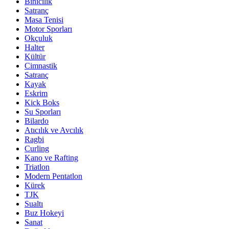
Binicilik
Satranç
Masa Tenisi
Motor Sporları
Okçuluk
Halter
Kültür
Cimnastik
Satranç
Kayak
Eskrim
Kick Boks
Su Sporları
Bilardo
Atıcılık ve Avcılık
Ragbi
Curling
Kano ve Rafting
Triatlon
Modern Pentatlon
Kürek
TJK
Sualtı
Buz Hokeyi
Sanat