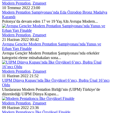
Modern Pentatlon
,
Zmanşet
10 Temmuz 2022 23:00
Modern Pentatlon Şampiyonası’nda Eda Özrodop Bronz Madalya
Kazandı
Polonya’da devam eden 17 ve 19 Yaş Altı Avrupa Modern...
Modern Pentatlon
,
Zmanşet
21 Haziran 2022 00:42
Avrupa Gençler Modern Pentatlon Şampiyonası’nda Yunus ve
Erhan Yarı Finalde
Avrupa Gençler Modern Pentatlon Şampiyonası’nda erkekler
kategorisi eleme müsabakaları sona...
Modern Pentatlon
,
Zmanşet
11 Haziran 2022 21:52
UIPM Dünya Kupası’nda İlke Özyüksel 6’ıncı, Buğra Ünal 16’ıncı
Oldu
Uluslararası Modern Pentatlon Birliği’nin (UIPM) Türkiye’de
düzenlediği UIPM Dünya Kupası...
Modern Pentatlon
,
Zmanşet
09 Haziran 2022 23:36
Modern Pentatloncu İlke Özyüksel Finalde