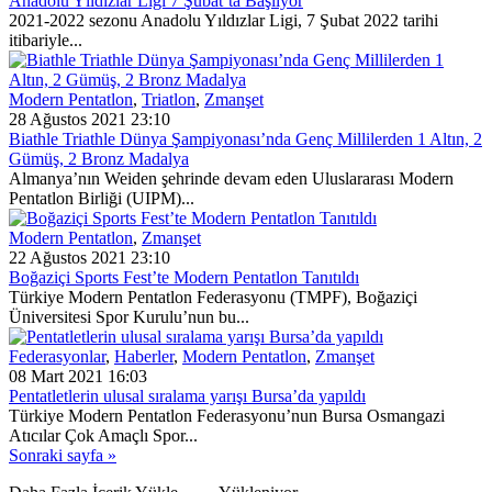
Anadolu Yıldızlar Ligi 7 Şubat’ta Başlıyor
2021-2022 sezonu Anadolu Yıldızlar Ligi, 7 Şubat 2022 tarihi
itibariyle...
Modern Pentatlon
,
Triatlon
,
Zmanşet
28 Ağustos 2021 23:10
Biathle Triathle Dünya Şampiyonası’nda Genç Millilerden 1 Altın, 2
Gümüş, 2 Bronz Madalya
Almanya’nın Weiden şehrinde devam eden Uluslararası Modern
Pentatlon Birliği (UIPM)...
Modern Pentatlon
,
Zmanşet
22 Ağustos 2021 23:10
Boğaziçi Sports Fest’te Modern Pentatlon Tanıtıldı
Türkiye Modern Pentatlon Federasyonu (TMPF), Boğaziçi
Üniversitesi Spor Kurulu’nun bu...
Federasyonlar
,
Haberler
,
Modern Pentatlon
,
Zmanşet
08 Mart 2021 16:03
Pentatletlerin ulusal sıralama yarışı Bursa’da yapıldı
Türkiye Modern Pentatlon Federasyonu’nun Bursa Osmangazi
Atıcılar Çok Amaçlı Spor...
Sonraki sayfa »