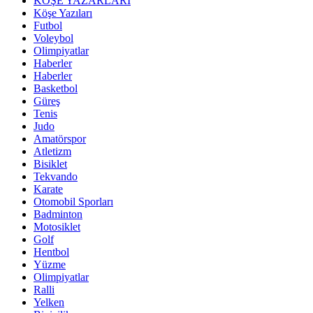
KÖŞE YAZARLARI
Köşe Yazıları
Futbol
Voleybol
Olimpiyatlar
Haberler
Haberler
Basketbol
Güreş
Tenis
Judo
Amatörspor
Atletizm
Bisiklet
Tekvando
Karate
Otomobil Sporları
Badminton
Motosiklet
Golf
Hentbol
Yüzme
Olimpiyatlar
Ralli
Yelken