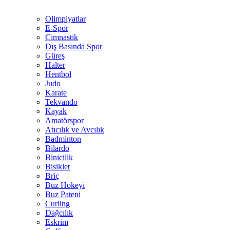
Olimpiyatlar
E-Spor
Cimnastik
Dış Basında Spor
Güreş
Halter
Hentbol
Judo
Karate
Tekvando
Kayak
Amatörspor
Atıcılık ve Avcılık
Badminton
Bilardo
Binicilik
Bisiklet
Briç
Buz Hokeyi
Buz Pateni
Curling
Dağcılık
Eskrim