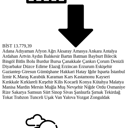
BİST
13.779,39
Adana
Adıyaman
Afyon
Ağrı
Aksaray
Amasya
Ankara
Antalya
Ardahan
Artvin
Aydın
Balıkesir
Bartın
Batman
Bayburt
Bilecik
Bingöl
Bitlis
Bolu
Burdur
Bursa
Çanakkale
Çankırı
Çorum
Denizli
Diyarbakır
Düzce
Edirne
Elazığ
Erzincan
Erzurum
Eskişehir
Gaziantep
Giresun
Gümüşhane
Hakkari
Hatay
Iğdır
Isparta
İstanbul
İzmir
K.Maraş
Karabük
Karaman
Kars
Kastamonu
Kayseri
Kırıkkale
Kırklareli
Kırşehir
Kilis
Kocaeli
Konya
Kütahya
Malatya
Manisa
Mardin
Mersin
Muğla
Muş
Nevşehir
Niğde
Ordu
Osmaniye
Rize
Sakarya
Samsun
Siirt
Sinop
Sivas
Şanlıurfa
Şırnak
Tekirdağ
Tokat
Trabzon
Tunceli
Uşak
Van
Yalova
Yozgat
Zonguldak