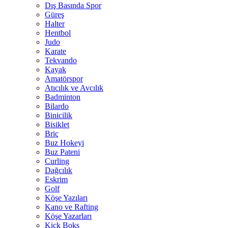
Dış Basında Spor
Güreş
Halter
Hentbol
Judo
Karate
Tekvando
Kayak
Amatörspor
Atıcılık ve Avcılık
Badminton
Bilardo
Binicilik
Bisiklet
Briç
Buz Hokeyi
Buz Pateni
Curling
Dağcılık
Eskrim
Golf
Köşe Yazıları
Kano ve Rafting
Köşe Yazarları
Kick Boks