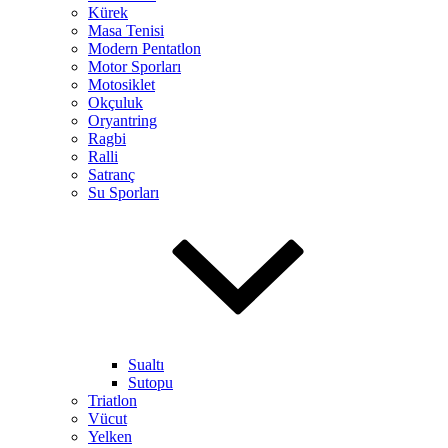
Kürek
Masa Tenisi
Modern Pentatlon
Motor Sporları
Motosiklet
Okçuluk
Oryantring
Ragbi
Ralli
Satranç
Su Sporları
Sualtı
Sutopu
Triatlon
Vücut
Yelken