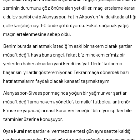
zeminin durumunu göz önüne alan yetkililer, maçı erteleme kararı
aldı. Ev sahibi ekip Alanyaspor, Fatih Aksoy’un 14. dakikada attığı
golle karşılaşmayı 1-0 önde götürüyordu. Fakat sağanak yağış
maçın ertelenmesine sebep oldu.
Benim burada anlatmak istediğim eski bir hakem olarak şartlar
müsait değil, hava buna engel, fakat bizim hakemlerimiz bir
yerlerden haber almadan yani kendi insiyatiflerini kullanma
başarısını yıllardır gösteremiyorlar. Tekrar maça dönersek bazı
hatırlatmalarım faydalı olacak kanaati taşımaktayım.
Alanyaspor-Sivasspor maçında yoğun bir yağmur var şartlar
müsait değil ama hakem, yönetici, temsilci futbolcu, antrenör
kimse ne yapacağını nasıl karar verileceğini bilmiyor spiker bile
tahminler üzerine konuşuyor.
Oysa kural net şartlar el vermezse ertesi gün aynı saatte kaldığı
yerden devam eder. Ertesi gün de şartlar müsait olmazsa hakem