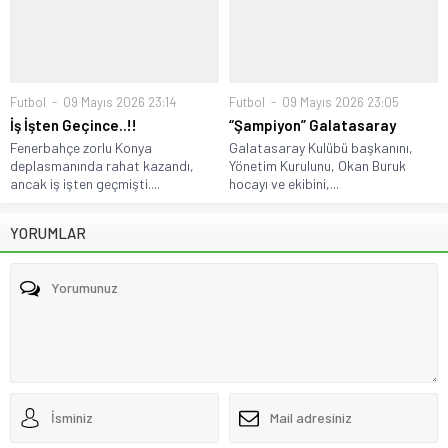
Futbol
09 Mayıs 2026 23:14
Futbol
09 Mayıs 2026 23:05
İş İşten Geçince..!!
“Şampiyon” Galatasaray
Fenerbahçe zorlu Konya
Galatasaray Kulübü başkanını,
deplasmanında rahat kazandı,
Yönetim Kurulunu, Okan Buruk
ancak iş işten geçmişti....
hocayı ve ekibini,...
YORUMLAR