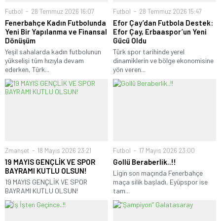
Futbol
28 Temmuz 2026 16:07
Futbol
28 Temmuz 2026 15:47
Fenerbahçe Kadın Futbolunda
Efor Çay’dan Futbola Destek:
Yeni Bir Yapılanma ve Finansal
Efor Çay, Erbaaspor’un Yeni
Dönüşüm
Gücü Oldu
Yeşil sahalarda kadın futbolunun
Türk spor tarihinde yerel
yükselişi tüm hızıyla devam
dinamiklerin ve bölge ekonomisine
ederken, Türk...
yön veren...
Zmanşet
18 Mayıs 2026 23:21
Futbol
17 Mayıs 2026 23:00
19 MAYIS GENÇLİK VE SPOR
Gollü Beraberlik..!!
BAYRAMI KUTLU OLSUN!
Ligin son maçında Fenerbahçe
19 MAYIS GENÇLİK VE SPOR
maça silik başladı, Eyüpspor ise
BAYRAMI KUTLU OLSUN!
tam...