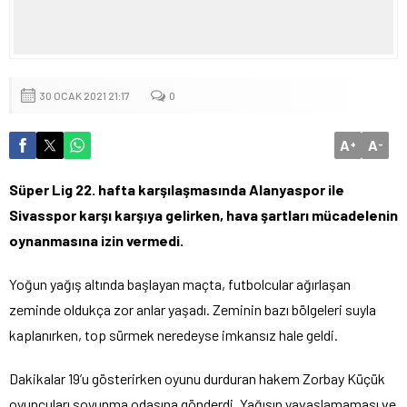
30 OCAK 2021 21:17
0
A
A
+
-
Süper Lig 22. hafta karşılaşmasında Alanyaspor ile
Sivasspor karşı karşıya gelirken, hava şartları mücadelenin
oynanmasına izin vermedi.
Yoğun yağış altında başlayan maçta, futbolcular ağırlaşan
zeminde oldukça zor anlar yaşadı. Zeminin bazı bölgeleri suyla
kaplanırken, top sürmek neredeyse imkansız hale geldi.
Dakikalar 19’u gösterirken oyunu durduran hakem Zorbay Küçük
oyuncuları soyunma odasına gönderdi. Yağışın yavaşlamaması ve