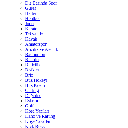
Dış Basında Spor
Güreş
Halter
Hentbol
Judo
Karate
Tekvando
Kayak
Amatörspor
Atıcılık ve Avcılık
Badminton
Bilardo
Binicilik
Bisiklet
Briç
Buz Hokeyi
Buz Pateni
Curling
Dağcılık
Eskrim
Golf
Köşe Yazıları
Kano ve Rafting
Köşe Yazarları
Kick Boks