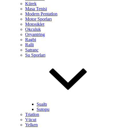
Kürek
Masa Tenisi
Modern Pentatlon
Motor Sporları
Motosiklet
Okçuluk
Oryantring
Ragbi
Ralli
Satranç
Su Sporları
Sualtı
Sutopu
Triatlon
Vücut
Yelken