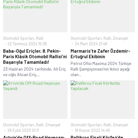
Otomobil Sporları
,
Ralli
Otomobil Sporları
,
Ralli
,
Zmanşet
22 Temmuz 2024 15:36
24 Mart 2024 21:48
Baba-Oğul Eriçler, 8. Pekin-
Marmaris’te Zafer Özdemir-
Paris Klâsik Otomobil Rallisi’ni
Ertuğrul Ekibinin
Başarıyla Tamamladı!
Petrol Ofisi Maxima 2024 Türkiye
23 Haziran 2024 tarihinde, Ali Eriç
Ralli Şampiyonası’nın ikinci ayağı
ve oğlu Alican Eriç,...
olan...
Otomobil Sporları
,
Ralli
,
Zmanşet
Otomobil Sporları
,
Ralli
,
Zmanşet
29 Eylül 2023 01:11
18 Kasım 2022 14:49
Artvin’de Off-Road Heyecanı
Rallikros Finali Körfez’de