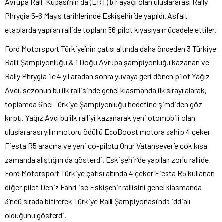
Avrupa Ralli Kupası’nın da (ERT) bir ayağı olan uluslararası Rally
Phrygia 5-6 Mayıs tarihlerinde Eskişehir’de yapıldı. Asfalt
etaplarda yapılan rallide toplam 56 pilot kıyasıya mücadele ettiler.
Ford Motorsport Türkiye’nin çatısı altında daha önceden 3 Türkiye
Ralli Şampiyonluğu & 1 Doğu Avrupa şampiyonluğu kazanan ve
Rally Phrygia ile 4 yıl aradan sonra yuvaya geri dönen pilot Yağız
Avcı, sezonun bu ilk rallisinde genel klasmanda ilk sırayı alarak,
toplamda 6’ncı Türkiye Şampiyonluğu hedefine şimdiden göz
kırptı. Yağız Avcı bu ilk ralliyi kazanarak yeni otomobili olan
uluslararası yılın motoru ödüllü EcoBoost motora sahip 4 çeker
Fiesta R5 aracına ve yeni co-pilotu Onur Vatansever’e çok kısa
zamanda alıştığını da gösterdi. Eskişehir’de yapılan zorlu rallide
Ford Motorsport Türkiye çatısı altında 4 çeker Fiesta R5 kullanan
diğer pilot Deniz Fahri ise Eskişehir rallisini genel klasmanda
3’ncü sırada bitirerek Türkiye Ralli Şampiyonası’nda iddialı
olduğunu gösterdi.