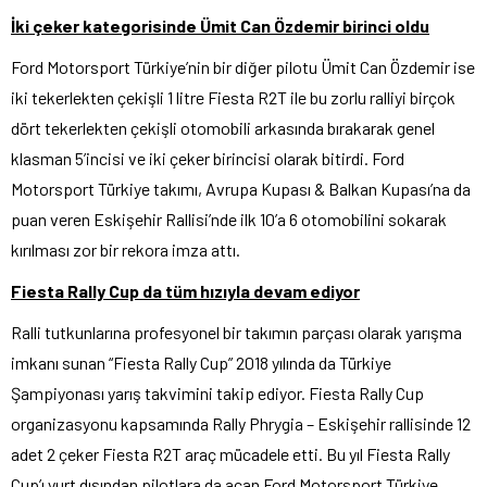
İki çeker kategorisinde Ümit Can Özdemir birinci oldu
Ford Motorsport Türkiye’nin bir diğer pilotu Ümit Can Özdemir ise
iki tekerlekten çekişli 1 litre Fiesta R2T ile bu zorlu ralliyi birçok
dört tekerlekten çekişli otomobili arkasında bırakarak genel
klasman 5’incisi ve iki çeker birincisi olarak bitirdi. Ford
Motorsport Türkiye takımı, Avrupa Kupası & Balkan Kupası’na da
puan veren Eskişehir Rallisi’nde ilk 10’a 6 otomobilini sokarak
kırılması zor bir rekora imza attı.
Fiesta Rally Cup da tüm hızıyla devam ediyor
Ralli tutkunlarına profesyonel bir takımın parçası olarak yarışma
imkanı sunan “Fiesta Rally Cup” 2018 yılında da Türkiye
Şampiyonası yarış takvimini takip ediyor. Fiesta Rally Cup
organizasyonu kapsamında Rally Phrygia – Eskişehir rallisinde 12
adet 2 çeker Fiesta R2T araç mücadele etti. Bu yıl Fiesta Rally
Cup’ı yurt dışından pilotlara da açan Ford Motorsport Türkiye,