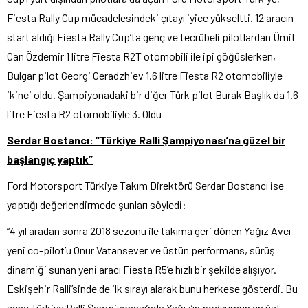
Fiesta Rally Cup mücadelesindeki çıtayı iyice yükseltti. 12 aracın
start aldığı Fiesta Rally Cup’ta genç ve tecrübeli pilotlardan Ümit
Can Özdemir 1 litre Fiesta R2T otomobili ile ipi göğüslerken,
Bulgar pilot Georgi Geradzhiev 1.6 litre Fiesta R2 otomobiliyle
ikinci oldu. Şampiyonadaki bir diğer Türk pilot Burak Başlık da 1.6
litre Fiesta R2 otomobiliyle 3. Oldu
Serdar Bostancı: “Türkiye Ralli Şampiyonası’na güzel bir
başlangıç yaptık”
Ford Motorsport Türkiye Takım Direktörü Serdar Bostancı ise
yaptığı değerlendirmede şunları söyledi:
“4 yıl aradan sonra 2018 sezonu ile takıma geri dönen Yağız Avcı
yeni co-pilot’u Onur Vatansever ve üstün performans, sürüş
dinamiği sunan yeni aracı Fiesta R5’e hızlı bir şekilde alışıyor.
Eskişehir Ralli’sinde de ilk sırayı alarak bunu herkese gösterdi. Bu
sene Türkiye Ralli Şampiyonası’nda Yağız’ın podyumun en üst