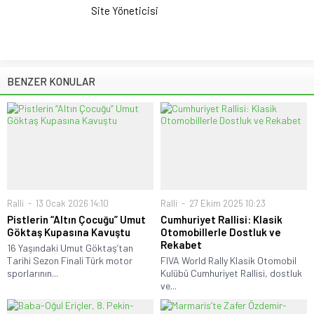
Site Yöneticisi
BENZER KONULAR
Ralli
13 Ocak 2026 14:10
Ralli
27 Ekim 2025 10:23
Pistlerin “Altın Çocuğu” Umut
Cumhuriyet Rallisi: Klasik
Göktaş Kupasına Kavuştu
Otomobillerle Dostluk ve
Rekabet
16 Yaşındaki Umut Göktaş’tan
Tarihi Sezon Finali Türk motor
FIVA World Rally Klasik Otomobil
sporlarının...
Kulübü Cumhuriyet Rallisi, dostluk
ve...