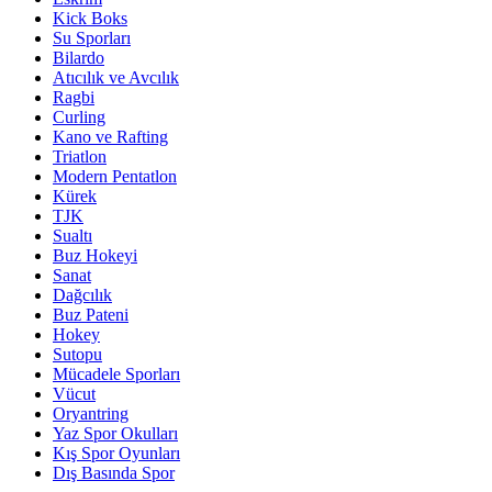
Kick Boks
Su Sporları
Bilardo
Atıcılık ve Avcılık
Ragbi
Curling
Kano ve Rafting
Triatlon
Modern Pentatlon
Kürek
TJK
Sualtı
Buz Hokeyi
Sanat
Dağcılık
Buz Pateni
Hokey
Sutopu
Mücadele Sporları
Vücut
Oryantring
Yaz Spor Okulları
Kış Spor Oyunları
Dış Basında Spor