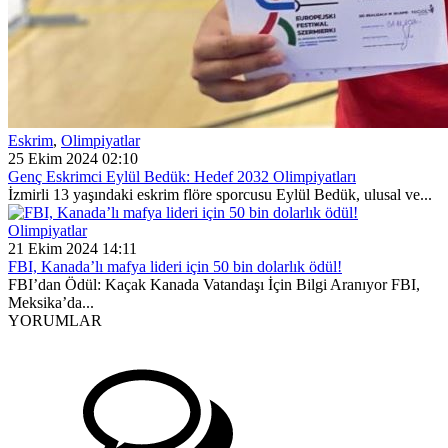
Eskrim
,
Olimpiyatlar
25 Ekim 2024 02:10
Genç Eskrimci Eylül Bedük: Hedef 2032 Olimpiyatları
İzmirli 13 yaşındaki eskrim flöre sporcusu Eylül Bedük, ulusal ve...
Olimpiyatlar
21 Ekim 2024 14:11
FBI, Kanada’lı mafya lideri için 50 bin dolarlık ödül!
FBI’dan Ödül: Kaçak Kanada Vatandaşı İçin Bilgi Aranıyor FBI,
Meksika’da...
YORUMLAR