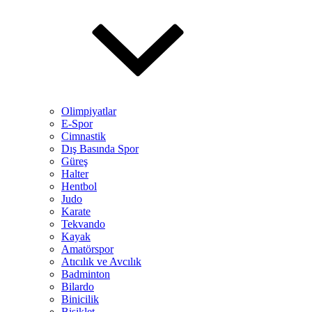
Olimpiyatlar
E-Spor
Cimnastik
Dış Basında Spor
Güreş
Halter
Hentbol
Judo
Karate
Tekvando
Kayak
Amatörspor
Atıcılık ve Avcılık
Badminton
Bilardo
Binicilik
Bisiklet