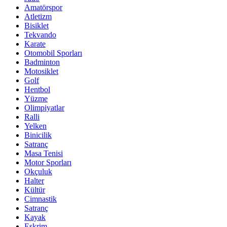
Amatörspor
Atletizm
Bisiklet
Tekvando
Karate
Otomobil Sporları
Badminton
Motosiklet
Golf
Hentbol
Yüzme
Olimpiyatlar
Ralli
Yelken
Binicilik
Satranç
Masa Tenisi
Motor Sporları
Okçuluk
Halter
Kültür
Cimnastik
Satranç
Kayak
Eskrim