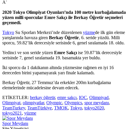
-
A
2020 Tokyo Olimpiyat Oyunları’nda 100 metre kurbağalamada
yüzen milli sporcular Emre Sakçı ile Berkay Öğretir seçmeleri
geçemedi.
Tokyo
Su Sporları Merkezi’nde düzenlenen
yüzme
de ilk gün eleme
yarışlarında havuza giren
Berkay Öğretir
, 6. seride yüzdü. Milli
sporcu, 59.82’lik derecesiyle serisinde 6, genel sıralamada 18. oldu.
Yedinci ve son seride yüzen
Emre Sakçı
ise 59.87’lik derecesiyle
serisinde 7, genel sıralamada 19. basamakta yer buldu.
İki sporcu da 1 dakikanın altında yüzmesine rağmen en iyi 16
dereceden birini yapamayarak yarı finale kalamadı.
Berkay Öğretir, 27 Temmuz’da erkekler 200m kurbağalama
elemelerinde mücadelesine devam edecek.
ETİKETLER:
berkay öğretir
,
emre sakçı
,
IOC
,
Olimpiyad
,
Olimpiyat
,
olimpiyatlar
,
Olympic
,
Olympics
,
spor meydanı
,
TeamTurkey
,
TeamTürkiye
,
TMOK
,
Tokyo
,
tokyo2020
,
tokyo2021
,
yüzme
Spor Meydanı
Site Yöneticisi