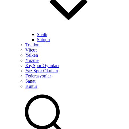
Sualtı
Sutopu
Triatlon
Vücut
Yelken
Yüzme
Kış Spor Oyunları
Yaz Spor Okulları
Federasyonlar
Sanat
Kültür