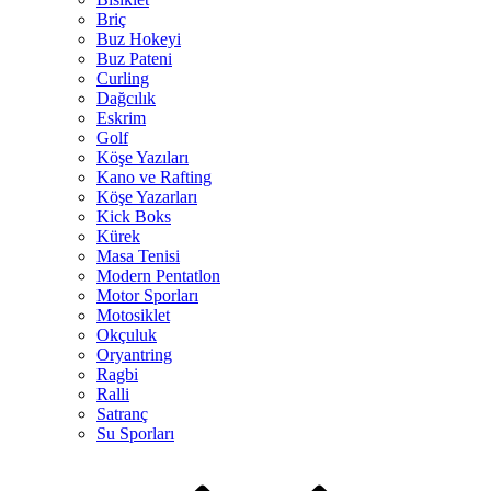
Briç
Buz Hokeyi
Buz Pateni
Curling
Dağcılık
Eskrim
Golf
Köşe Yazıları
Kano ve Rafting
Köşe Yazarları
Kick Boks
Kürek
Masa Tenisi
Modern Pentatlon
Motor Sporları
Motosiklet
Okçuluk
Oryantring
Ragbi
Ralli
Satranç
Su Sporları