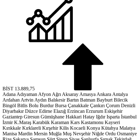
BİST
13.889,75
Adana
Adıyaman
Afyon
Ağrı
Aksaray
Amasya
Ankara
Antalya
Ardahan
Artvin
Aydın
Balıkesir
Bartın
Batman
Bayburt
Bilecik
Bingöl
Bitlis
Bolu
Burdur
Bursa
Çanakkale
Çankırı
Çorum
Denizli
Diyarbakır
Düzce
Edirne
Elazığ
Erzincan
Erzurum
Eskişehir
Gaziantep
Giresun
Gümüşhane
Hakkari
Hatay
Iğdır
Isparta
İstanbul
İzmir
K.Maraş
Karabük
Karaman
Kars
Kastamonu
Kayseri
Kırıkkale
Kırklareli
Kırşehir
Kilis
Kocaeli
Konya
Kütahya
Malatya
Manisa
Mardin
Mersin
Muğla
Muş
Nevşehir
Niğde
Ordu
Osmaniye
Rize
Sakarya
Samsun
Siirt
Sinop
Sivas
Şanlıurfa
Şırnak
Tekirdağ