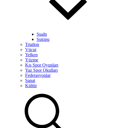
Sualtı
Sutopu
Triatlon
Vücut
Yelken
Yüzme
Kış Spor Oyunları
Yaz Spor Okulları
Federasyonlar
Sanat
Kültür