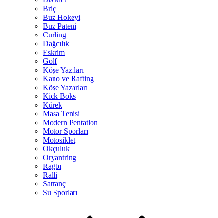
Briç
Buz Hokeyi
Buz Pateni
Curling
Dağcılık
Eskrim
Golf
Köşe Yazıları
Kano ve Rafting
Köşe Yazarları
Kick Boks
Kürek
Masa Tenisi
Modern Pentatlon
Motor Sporları
Motosiklet
Okçuluk
Oryantring
Ragbi
Ralli
Satranç
Su Sporları