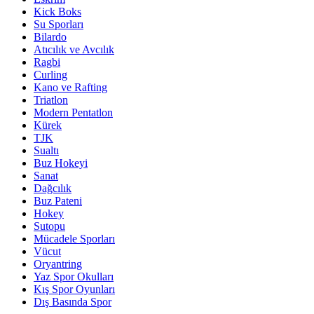
Kick Boks
Su Sporları
Bilardo
Atıcılık ve Avcılık
Ragbi
Curling
Kano ve Rafting
Triatlon
Modern Pentatlon
Kürek
TJK
Sualtı
Buz Hokeyi
Sanat
Dağcılık
Buz Pateni
Hokey
Sutopu
Mücadele Sporları
Vücut
Oryantring
Yaz Spor Okulları
Kış Spor Oyunları
Dış Basında Spor