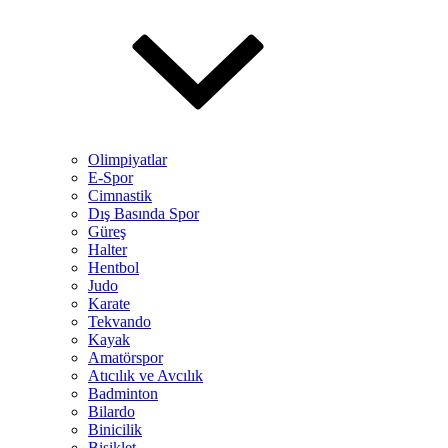
Olimpiyatlar
E-Spor
Cimnastik
Dış Basında Spor
Güreş
Halter
Hentbol
Judo
Karate
Tekvando
Kayak
Amatörspor
Atıcılık ve Avcılık
Badminton
Bilardo
Binicilik
Bisiklet