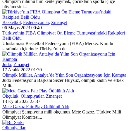
Olimpizm ruhunu tüm kente yaymak, çocukların sporla iç içe
büyümesini...
Basketbol
,
Federasyonlar
,
Zmanşet
06 Mayıs 2023 00:40
Türkiye’nin FIBA Olimpiyat Ön Eleme Turnuvası’ndaki Rakipleri
Belli Oldu
Uluslararası Basketbol Federasyonu (FIBA) Merkez Kurulu
tarafından içlerinde Türkiye’nin de...
Judo
,
Zmanşet
17 Aralık 2022 01:39
Olimpik Milliler, Antalya’da Yılın Son Organizasyonu İçin Kampta
Judo Federasyonu Başkanı Sezer Huysuz, olimpik kadın ve erkek
Milli...
Okçuluk
,
Olimpiyatlar
,
Zmanşet
13 Eylül 2022 23:37
Mete Gazoz Fair Play Ödülünü Aldı
Olimpiyat Şampiyonu milli okçumuz Mete Gazoz, Türkiye Milli
Olimpiyat Komitesi...
Olimpiyatlar