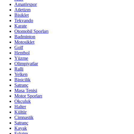
Amatörspor
Atletizm
Bisiklet
Tekvando
Karate
Otomobil Sporları
Badminton
Motosiklet
Golf
Hentbol
Yüzme
Olimpiyatlar
Ralli
Yelken
Binicilik
Satranç
Masa Tenisi
Motor Sporları
Okçuluk
Halter
Kültür
Cimnastik
Satranç
Kayak
Eskrim