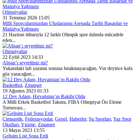
Olimpiyatlar
31 Temmuz 2026 15:05
Milli Sporcularımızdan Uluslararası Arenada Tarihi Başarılar ve
Madalya Yağmuru
21 Haziran itibarıyla 12 farklı Olimpik spor dalında mücadele
eden...
Olimpiyatlar
22 Eylül 2023 14:33
Alişan’ı seyrettiniz mi?
Yukarıdaki lafı yazının sonuna bırakmayacağım. Vur deyince kafa
göz yaracağım...
Basketbol
,
Zmanşet
19 Ağustos 2023 01:33
12 Dev Adam, Hırvatistan’ın Rakibi Oldu
A Milli Erkek Basketbol Takımı, FIBA Olimpiyat Ön Eleme
Turnuvası...
Cimnastik
,
Federasyonlar
,
Genel
,
Haberler
,
Su Sporları
,
Yaz Spor
Okulları
,
Yüzme
,
Zmanşet
13 Mayıs 2023 13:55
Gelişim Ligi Sona Erdi