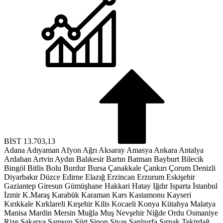
BİST
13.703,13
Adana
Adıyaman
Afyon
Ağrı
Aksaray
Amasya
Ankara
Antalya
Ardahan
Artvin
Aydın
Balıkesir
Bartın
Batman
Bayburt
Bilecik
Bingöl
Bitlis
Bolu
Burdur
Bursa
Çanakkale
Çankırı
Çorum
Denizli
Diyarbakır
Düzce
Edirne
Elazığ
Erzincan
Erzurum
Eskişehir
Gaziantep
Giresun
Gümüşhane
Hakkari
Hatay
Iğdır
Isparta
İstanbul
İzmir
K.Maraş
Karabük
Karaman
Kars
Kastamonu
Kayseri
Kırıkkale
Kırklareli
Kırşehir
Kilis
Kocaeli
Konya
Kütahya
Malatya
Manisa
Mardin
Mersin
Muğla
Muş
Nevşehir
Niğde
Ordu
Osmaniye
Rize
Sakarya
Samsun
Siirt
Sinop
Sivas
Şanlıurfa
Şırnak
Tekirdağ