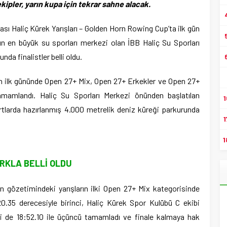
ekipler, yarın kupa için tekrar sahne alacak.
ası Haliç Kürek Yarışları – Golden Horn Rowing Cup’ta ilk gün
ın en büyük su sporları merkezi olan İBB Haliç Su Sporları
da finalistler belli oldu.
’nın ilk gününde Open 27+ Mix, Open 27+ Erkekler ve Open 27+
tamamlandı. Haliç Su Sporları Merkezi önünden başlatılan
1
dartlarda hazırlanmış 4.000 metrelik deniz küreği parkurunda
1
1
RKLA BELLİ OLDU
 gözetimindeki yarışların ilki Open 27+ Mix kategorisinde
:20.35 derecesiyle birinci, Haliç Kürek Spor Kulübü C ekibi
ibi de 18:52.10 ile üçüncü tamamladı ve finale kalmaya hak