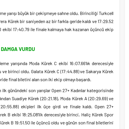
me yarışı büyük bir çekişmeye sahne oldu. Birinciliği Turkcell
era Kürek bir saniyeden az bir farkla geride kaldı ve 17:29.52
 D ekibi 17:40.79 ile finale kalmaya hak kazanan üçüncü ekip
K DAMGA VURDU
eme yarışında Moda Kürek C ekibi 16:07.66’lık derecesiyle
 ve birinci oldu. Galata Kürek C (17:44.88) ve Sakarya Kürek
de final biletini alan son iki ekip olmayı başardı.
nın ilk günündeki son yarışlar Open 27+ Kadınlar kategorisinde
ardından Suadiye Kürek (20:21.18), Moda Kürek A (20:29.69) ve
20:55.88) ekipleri ilk üçe girdi ve finale kaldı. Open 27+
rek B ekibi 18:25.08’lik derecesiyle birinci, Haliç Kürek Spor
Kürek B 19:51.50 ile üçüncü oldu ve günün son final biletlerini