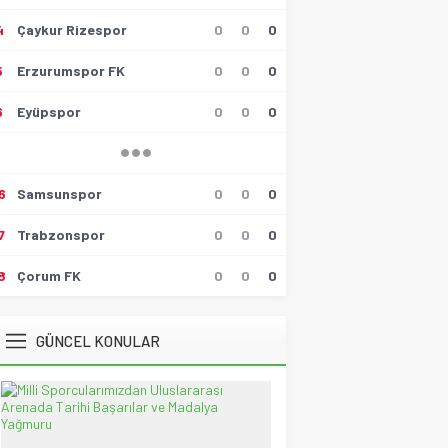
Muzaffer Batumlu
4
Çaykur Rizespor
0
0
0
4 Büyüklerin Bu Hafta Maçlarını
Yönetecek Hakemler Belli
Oldu!
5
Erzurumspor FK
0
0
0
19 Ağustos 2021 21:05
6
Eyüpspor
0
0
0
Savaş Özalp
UEFA Son 16 Turu’nda
NoFenerbahçe! YesTtingham
Forest!
20 Şubat 2026 23:45
6
Samsunspor
0
0
0
Selçuk Tuna
7
Trabzonspor
0
0
0
Atatürk’ün Kızları
28 Temmuz 2026 12:40
8
Çorum FK
0
0
0
Spor Meydanı
100. Gazi Koşusu’nda zafere
GÜNCEL KONULAR
uzanan Bay Nalçakan oldu
30 Haziran 2026 17:09
Tayyar Sümen
Sultanlar Sizlerle Gurur
Duyuyoruz!