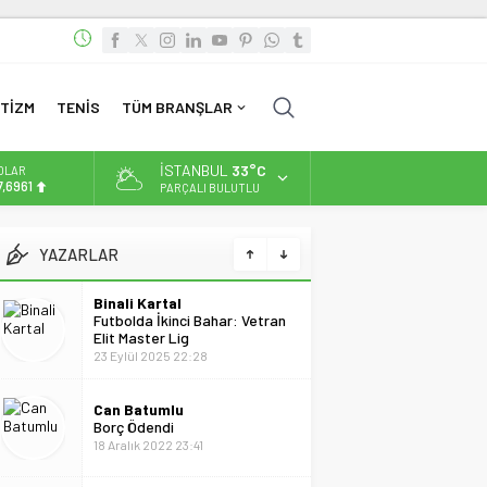
TİZM
TENİS
TÜM BRANŞLAR
İSTANBUL
33°C
OLAR
7,6961
PARÇALI BULUTLU
URO
5,1808
YAZARLAR
LTIN
.662,82
Binali Kartal
Futbolda İkinci Bahar: Vetran
İST
Elit Master Lig
3.779,39
23 Eylül 2025 22:28
Can Batumlu
Borç Ödendi
18 Aralık 2022 23:41