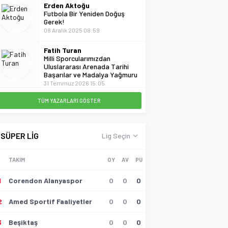
Erden Aktoğu
Futbola Bir Yeniden Doğuş
Gerek!
08 Aralık 2025 08:59
Fatih Turan
Milli Sporcularımızdan
Uluslararası Arenada Tarihi
Başarılar ve Madalya Yağmuru
31 Temmuz 2026 15:05
TÜM YAZARLARI GÖSTER
Gülçin Demircan
Barış Alper Neden Hedefte?
10 Nisan 2026 13:18
SÜPER LİG
Lig Seçin
Hayati Akbaş
Artvin Amatör Ligi Şampiyonu
TAKIM
OY
AV
PU
Borçkaspor Oldu
03 Mayıs 2026 00:19
1
Corendon Alanyaspor
0
0
0
Hüseyin Tokmak
2
Amed Sportif Faaliyetler
0
0
0
Gollü Beraberlik..!!
17 Mayıs 2026 23:00
3
Beşiktaş
0
0
0