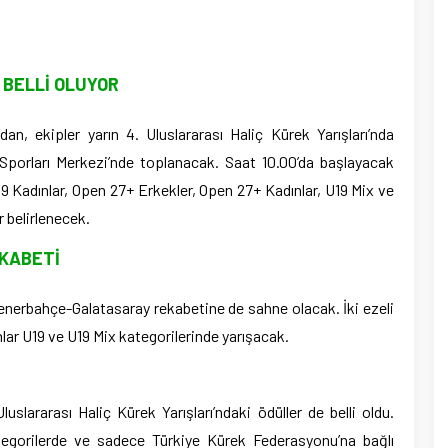
 BELLİ OLUYOR
ndan, ekipler yarın 4. Uluslararası Haliç Kürek Yarışları’nda
Sporları Merkezi’nde toplanacak. Saat 10.00’da başlayacak
19 Kadınlar, Open 27+ Erkekler, Open 27+ Kadınlar, U19 Mix ve
 belirlenecek.
KABETİ
 Fenerbahçe-Galatasaray rekabetine de sahne olacak. İki ezeli
lar U19 ve U19 Mix kategorilerinde yarışacak.
luslararası Haliç Kürek Yarışları’ndaki ödüller de belli oldu.
tegorilerde ve sadece Türkiye Kürek Federasyonu’na bağlı