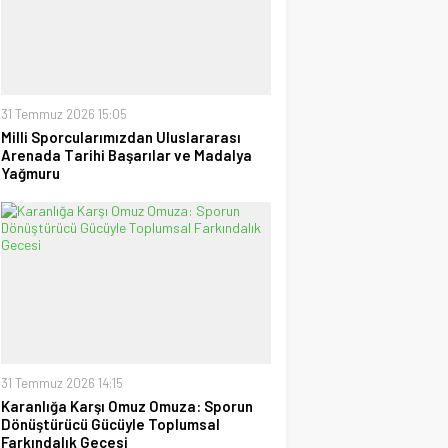
28 Temmuz 2026 15:15
Ufuk Ağca
“Şampiyon” Galatasaray
09 Mayıs 2026 23:05
31 Temmuz 2026 15:05
Ayhan Kısrure
Milli Sporcularımızdan Uluslararası
Uzak Doğu Sporları mı Bize
Arenada Tarihi Başarılar ve Madalya
Uzak, Yoksa Biz mi Kendi
Yağmuru
Tarihimize?
24 Ocak 2026 20:03
31 Temmuz 2026 14:15
Karanlığa Karşı Omuz Omuza: Sporun
Dönüştürücü Gücüyle Toplumsal
Farkındalık Gecesi