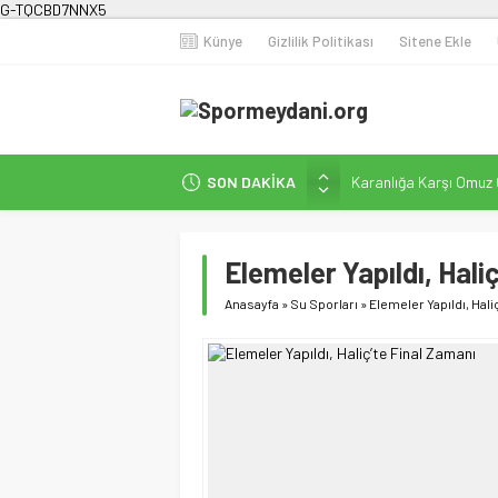
G-TQCBD7NNX5
Künye
Gizlilik Politikası
Sitene Ekle
SON DAKİKA
Karanlığa Karşı Omuz
Gecesi
İstanbul’da Doğa Kampı
Elemeler Yapıldı, Hali
Fenerbahçe Kadın Fut
Efor Çay’dan Futbola 
Anasayfa
»
Su Sporları
»
Elemeler Yapıldı, Hali
Milli Sporcularımızda