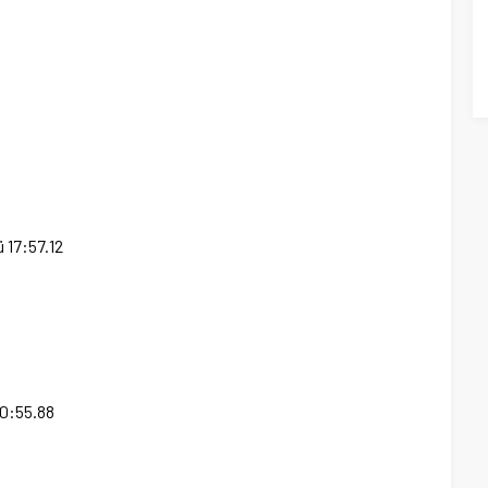
ü
17:57.12
0:55.88