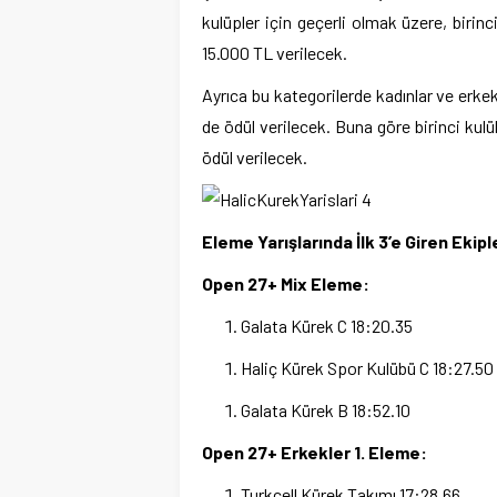
kulüpler için geçerli olmak üzere, biri
15.000 TL verilecek.
Ayrıca bu kategorilerde kadınlar ve erkek
de ödül verilecek. Buna göre birinci ku
ödül verilecek.
Eleme Yarışlarında İlk 3’e Giren Ekipl
Open 27+ Mix Eleme:
Galata Kürek C
18:20.35
Haliç Kürek Spor Kulübü C
18:27.50
Galata Kürek B
18:52.10
Open 27+ Erkekler 1. Eleme:
Turkcell Kürek Takımı
17:28.66