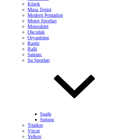
Kürek
Masa Tenisi
Modern Pentatlon
Motor Sporları
Motosiklet
Okçuluk
Oryantring
Ragbi
Ralli
Satranç
Su Sporları
Sualtı
Sutopu
Triatlon
Vücut
Yelken