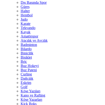
Dış Basında Spor
Güreş
Halter
Hentbol
Judo
Karate
Tekvando
Kayak
Amatörspor
Atıcılık ve Avcılık
Badminton
Bilardo
Binicilik
Bisiklet
Briç
Buz Hokeyi
Buz Pateni
Curling
Dağcılık
Eskrim
Golf
Köşe Yazıları
Kano ve Rafting
Köşe Yazarları
Kick Boks