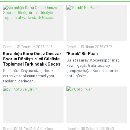
Genel
31 Temmuz 2026 14:15
Genel
13 Nisan 2026 07:15
Karanlığa Karşı Omuz Omuza:
“Buruk” Bir Puan
Sporun Dönüştürücü Gücüyle
Galatasaray-Kocaelispor maçı
Toplumsal Farkındalık Gecesi
keyifli geçti. Galatasaray
Günümüz dünyasında giderek
şampiyonluğa, Kocaelispor ise
artan ve toplumun temel yapı
kötü günler...
taşlarını derinden...
Genel
,
KÖŞE YAZARLARI
,
Köşe
Genel
08 Şubat 2026 19:50