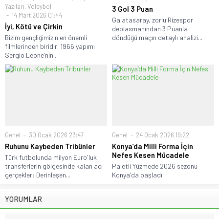
Yazıları
,
Voleybol
3 Gol 3 Puan
14 Mart 2026 01:44
Galatasaray, zorlu Rizespor
İyi, Kötü ve Çirkin
deplasmanından 3 Puanla
Bizim gençliğimizin en önemli
döndüğü maçın detaylı analizi...
filmlerinden biridir. 1966 yapımı
Sergio Leone’nin...
Genel
30 Ocak 2026 23:47
Genel
24 Ocak 2026 19:22
Ruhunu Kaybeden Tribünler
Konya’da Milli Forma İçin
Nefes Kesen Mücadele
Türk futbolunda milyon Euro'luk
transferlerin gölgesinde kalan acı
Paletli Yüzmede 2026 sezonu
gerçekler: Derinleşen...
Konya'da başladı!
YORUMLAR