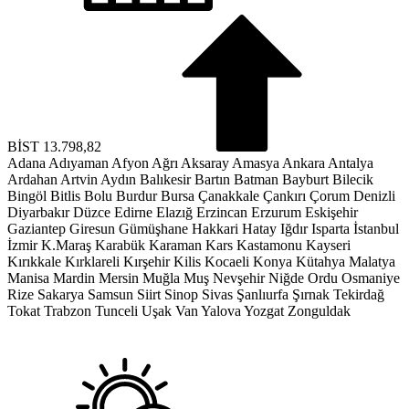
BİST
13.798,82
Adana
Adıyaman
Afyon
Ağrı
Aksaray
Amasya
Ankara
Antalya
Ardahan
Artvin
Aydın
Balıkesir
Bartın
Batman
Bayburt
Bilecik
Bingöl
Bitlis
Bolu
Burdur
Bursa
Çanakkale
Çankırı
Çorum
Denizli
Diyarbakır
Düzce
Edirne
Elazığ
Erzincan
Erzurum
Eskişehir
Gaziantep
Giresun
Gümüşhane
Hakkari
Hatay
Iğdır
Isparta
İstanbul
İzmir
K.Maraş
Karabük
Karaman
Kars
Kastamonu
Kayseri
Kırıkkale
Kırklareli
Kırşehir
Kilis
Kocaeli
Konya
Kütahya
Malatya
Manisa
Mardin
Mersin
Muğla
Muş
Nevşehir
Niğde
Ordu
Osmaniye
Rize
Sakarya
Samsun
Siirt
Sinop
Sivas
Şanlıurfa
Şırnak
Tekirdağ
Tokat
Trabzon
Tunceli
Uşak
Van
Yalova
Yozgat
Zonguldak