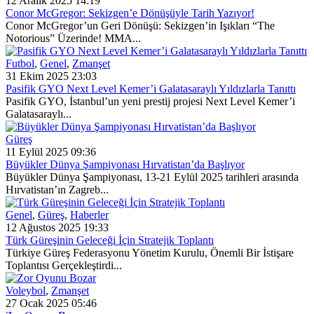
12 Aralık 2025 14:19
Conor McGregor: Sekizgen’e Dönüşüyle Tarih Yazıyor!
Conor McGregor’un Geri Dönüşü: Sekizgen’in Işıkları “The
Notorious” Üzerinde! MMA...
Futbol
,
Genel
,
Zmanşet
31 Ekim 2025 23:03
Pasifik GYO Next Level Kemer’i Galatasaraylı Yıldızlarla Tanıttı
Pasifik GYO, İstanbul’un yeni prestij projesi Next Level Kemer’i
Galatasaraylı...
Güreş
11 Eylül 2025 09:36
Büyükler Dünya Şampiyonası Hırvatistan’da Başlıyor
Büyükler Dünya Şampiyonası, 13-21 Eylül 2025 tarihleri arasında
Hırvatistan’ın Zagreb...
Genel
,
Güreş
,
Haberler
12 Ağustos 2025 19:33
Türk Güreşinin Geleceği İçin Stratejik Toplantı
Türkiye Güreş Federasyonu Yönetim Kurulu, Önemli Bir İstişare
Toplantısı Gerçekleştirdi...
Voleybol
,
Zmanşet
27 Ocak 2025 05:46