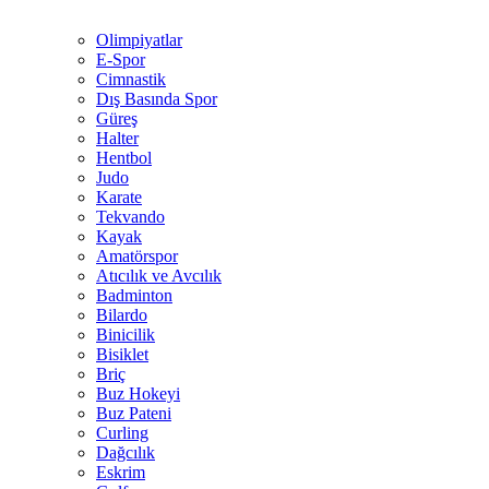
Olimpiyatlar
E-Spor
Cimnastik
Dış Basında Spor
Güreş
Halter
Hentbol
Judo
Karate
Tekvando
Kayak
Amatörspor
Atıcılık ve Avcılık
Badminton
Bilardo
Binicilik
Bisiklet
Briç
Buz Hokeyi
Buz Pateni
Curling
Dağcılık
Eskrim