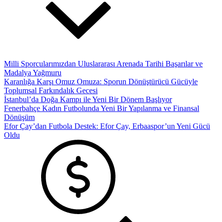
Milli Sporcularımızdan Uluslararası Arenada Tarihi Başarılar ve
Madalya Yağmuru
Karanlığa Karşı Omuz Omuza: Sporun Dönüştürücü Gücüyle
Toplumsal Farkındalık Gecesi
İstanbul’da Doğa Kampı ile Yeni Bir Dönem Başlıyor
Fenerbahçe Kadın Futbolunda Yeni Bir Yapılanma ve Finansal
Dönüşüm
Efor Çay’dan Futbola Destek: Efor Çay, Erbaaspor’un Yeni Gücü
Oldu