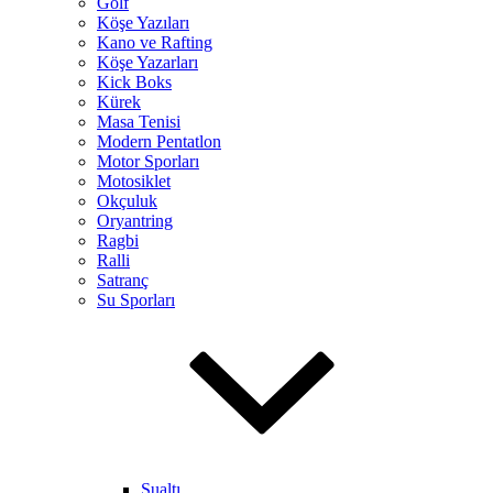
Golf
Köşe Yazıları
Kano ve Rafting
Köşe Yazarları
Kick Boks
Kürek
Masa Tenisi
Modern Pentatlon
Motor Sporları
Motosiklet
Okçuluk
Oryantring
Ragbi
Ralli
Satranç
Su Sporları
Sualtı