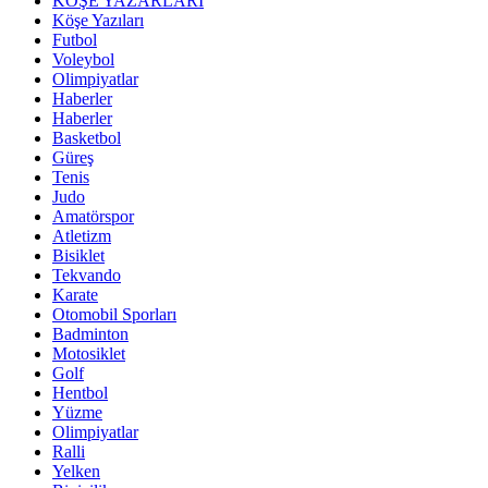
KÖŞE YAZARLARI
Köşe Yazıları
Futbol
Voleybol
Olimpiyatlar
Haberler
Haberler
Basketbol
Güreş
Tenis
Judo
Amatörspor
Atletizm
Bisiklet
Tekvando
Karate
Otomobil Sporları
Badminton
Motosiklet
Golf
Hentbol
Yüzme
Olimpiyatlar
Ralli
Yelken