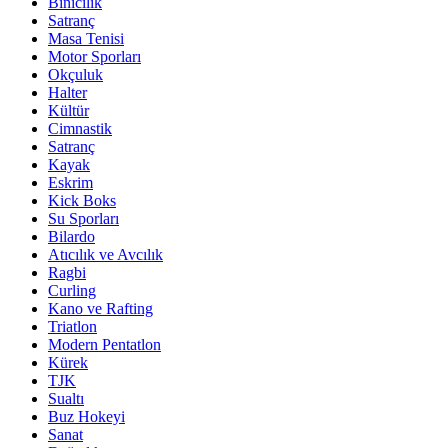
Binicilik
Satranç
Masa Tenisi
Motor Sporları
Okçuluk
Halter
Kültür
Cimnastik
Satranç
Kayak
Eskrim
Kick Boks
Su Sporları
Bilardo
Atıcılık ve Avcılık
Ragbi
Curling
Kano ve Rafting
Triatlon
Modern Pentatlon
Kürek
TJK
Sualtı
Buz Hokeyi
Sanat