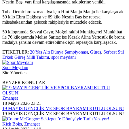
Nesrin Baş, yarı final karşılaşmasında rakiplerine yenildi.
Tuba Demir bronz madalya için Hint Manju Manju ile karşılaşacak.
59 kilo Ebru Dağbaşı ve 69 kilo Nesrin Baş ise repesaj
müsabakasından gelecek rakipleriyle mücadele edecek.
50 kilogramda Şevval Çayır, Moğol rakibi Munkhgerel Munkhbat
ile 76 kilogramda Melisa Sarıtaç ise Kazak Alina Yertostik ile bronz
madalya şansını devam ettirebilmek için repesajda karşılaşacak.
ETİKETLER:
20 Yaş Altı Dünya Şampiyonası
,
Güreş
,
Serbest Stil
Erkek Güreş Milli Takımı
,
spor meydanı
Spor Meydanı
Site Yöneticisi
BENZER KONULAR
Zmanşet
18 Mayıs 2026 23:21
19 MAYIS GENÇLİK VE SPOR BAYRAMI KUTLU OLSUN!
19 MAYIS GENÇLİK VE SPOR BAYRAMI KUTLU OLSUN!
Kick Boks
,
Zmanşet