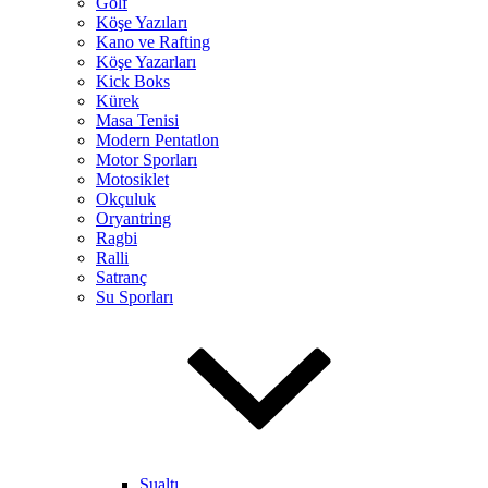
Golf
Köşe Yazıları
Kano ve Rafting
Köşe Yazarları
Kick Boks
Kürek
Masa Tenisi
Modern Pentatlon
Motor Sporları
Motosiklet
Okçuluk
Oryantring
Ragbi
Ralli
Satranç
Su Sporları
Sualtı