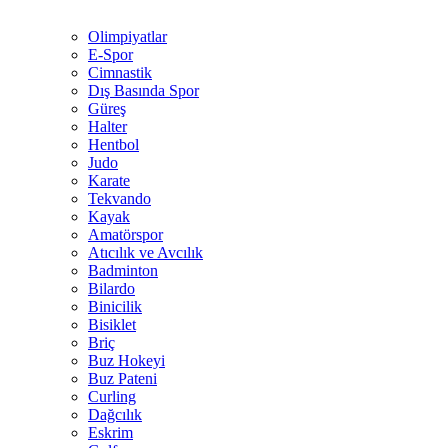
Olimpiyatlar
E-Spor
Cimnastik
Dış Basında Spor
Güreş
Halter
Hentbol
Judo
Karate
Tekvando
Kayak
Amatörspor
Atıcılık ve Avcılık
Badminton
Bilardo
Binicilik
Bisiklet
Briç
Buz Hokeyi
Buz Pateni
Curling
Dağcılık
Eskrim