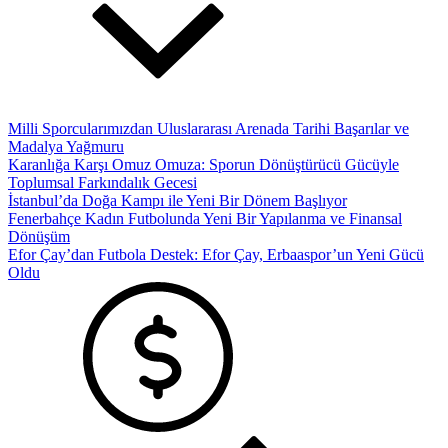
Milli Sporcularımızdan Uluslararası Arenada Tarihi Başarılar ve
Madalya Yağmuru
Karanlığa Karşı Omuz Omuza: Sporun Dönüştürücü Gücüyle
Toplumsal Farkındalık Gecesi
İstanbul’da Doğa Kampı ile Yeni Bir Dönem Başlıyor
Fenerbahçe Kadın Futbolunda Yeni Bir Yapılanma ve Finansal
Dönüşüm
Efor Çay’dan Futbola Destek: Efor Çay, Erbaaspor’un Yeni Gücü
Oldu