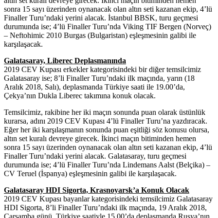
altın set kuralı devreye girecek. İkinci maçın bitiminden hemen
sonra 15 sayı üzerinden oynanacak olan altın seti kazanan ekip, 4’lü
Finaller Turu’ndaki yerini alacak. İstanbul BBSK, turu geçmesi
durumunda ise; 4’lü Finaller Turu’nda Viking TIF Bergen (Norveç)
– Neftohimic 2010 Burgas (Bulgaristan) eşleşmesinin galibi ile
karşılaşacak.
Galatasaray, Liberec Deplasmanında
2019 CEV Kupası erkekler kategorisindeki bir diğer temsilcimiz
Galatasaray ise; 8’li Finaller Turu’ndaki ilk maçında, yarın (18
Aralık 2018, Salı), deplasmanda Türkiye saati ile 19.00’da,
Çekya’nın Dukla Liberec takımına konuk olacak.
Temsilcimiz, rakibine her iki maçın sonunda puan olarak üstünlük
kurarsa, adını 2019 CEV Kupası 4’lü Finaller Turu’na yazdıracak.
Eğer her iki karşılaşmanın sonunda puan eşitliği söz konusu olursa,
altın set kuralı devreye girecek. İkinci maçın bitiminden hemen
sonra 15 sayı üzerinden oynanacak olan altın seti kazanan ekip, 4’lü
Finaller Turu’ndaki yerini alacak. Galatasaray, turu geçmesi
durumunda ise; 4’lü Finaller Turu’nda Lindemans Aalst (Belçika) –
CV Teruel (İspanya) eşleşmesinin galibi ile karşılaşacak.
Galatasaray HDI Sigorta, Krasnoyarsk’a Konuk Olacak
2019 CEV Kupası bayanlar kategorisindeki temsilcimiz Galatasaray
HDI Sigorta, 8’li Finaller Turu’ndaki ilk maçında, 19 Aralık 2018,
Çarşamba günü, Türkiye saatiyle 15.00’da deplasmanda Rusya’nın