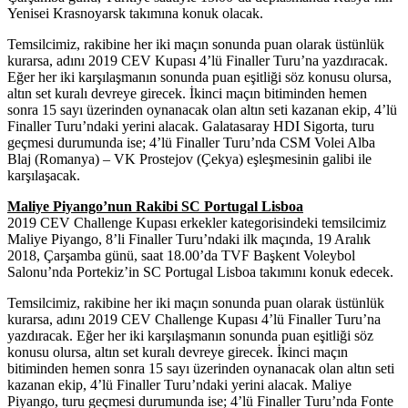
Yenisei Krasnoyarsk takımına konuk olacak.
Temsilcimiz, rakibine her iki maçın sonunda puan olarak üstünlük
kurarsa, adını 2019 CEV Kupası 4’lü Finaller Turu’na yazdıracak.
Eğer her iki karşılaşmanın sonunda puan eşitliği söz konusu olursa,
altın set kuralı devreye girecek. İkinci maçın bitiminden hemen
sonra 15 sayı üzerinden oynanacak olan altın seti kazanan ekip, 4’lü
Finaller Turu’ndaki yerini alacak. Galatasaray HDI Sigorta, turu
geçmesi durumunda ise; 4’lü Finaller Turu’nda CSM Volei Alba
Blaj (Romanya) – VK Prostejov (Çekya) eşleşmesinin galibi ile
karşılaşacak.
Maliye Piyango’nun Rakibi SC Portugal Lisboa
2019 CEV Challenge Kupası erkekler kategorisindeki temsilcimiz
Maliye Piyango, 8’li Finaller Turu’ndaki ilk maçında, 19 Aralık
2018, Çarşamba günü, saat 18.00’da TVF Başkent Voleybol
Salonu’nda Portekiz’in SC Portugal Lisboa takımını konuk edecek.
Temsilcimiz, rakibine her iki maçın sonunda puan olarak üstünlük
kurarsa, adını 2019 CEV Challenge Kupası 4’lü Finaller Turu’na
yazdıracak. Eğer her iki karşılaşmanın sonunda puan eşitliği söz
konusu olursa, altın set kuralı devreye girecek. İkinci maçın
bitiminden hemen sonra 15 sayı üzerinden oynanacak olan altın seti
kazanan ekip, 4’lü Finaller Turu’ndaki yerini alacak. Maliye
Piyango, turu geçmesi durumunda ise; 4’lü Finaller Turu’nda Fonte