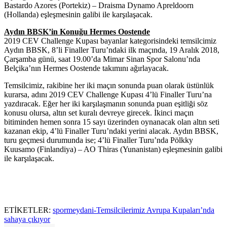
Bastardo Azores (Portekiz) – Draisma Dynamo Apreldoorn
(Hollanda) eşleşmesinin galibi ile karşılaşacak.
Aydın BBSK’in Konuğu Hermes Oostende
2019 CEV Challenge Kupası bayanlar kategorisindeki temsilcimiz
Aydın BBSK, 8’li Finaller Turu’ndaki ilk maçında, 19 Aralık 2018,
Çarşamba günü, saat 19.00’da Mimar Sinan Spor Salonu’nda
Belçika’nın Hermes Oostende takımını ağırlayacak.
Temsilcimiz, rakibine her iki maçın sonunda puan olarak üstünlük
kurarsa, adını 2019 CEV Challenge Kupası 4’lü Finaller Turu’na
yazdıracak. Eğer her iki karşılaşmanın sonunda puan eşitliği söz
konusu olursa, altın set kuralı devreye girecek. İkinci maçın
bitiminden hemen sonra 15 sayı üzerinden oynanacak olan altın seti
kazanan ekip, 4’lü Finaller Turu’ndaki yerini alacak. Aydın BBSK,
turu geçmesi durumunda ise; 4’lü Finaller Turu’nda Pölkky
Kuusamo (Finlandiya) – AO Thiras (Yunanistan) eşleşmesinin galibi
ile karşılaşacak.
ETİKETLER:
spormeydani-Temsilcilerimiz Avrupa Kupaları’nda
sahaya çıkıyor