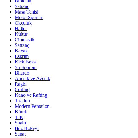
Binicilik
Satranç
Masa Tenisi
Motor Sporları
Okçuluk
Halter
Kültür
Cimnastik
Satranç
Kayak
Eskrim
Kick Boks
Su Sporları
Bilardo
Atıcılık ve Avcılık
Ragbi
Curling
Kano ve Rafting
Triatlon
Modern Pentatlon
Kürek
TJK
Sualtı
Buz Hokeyi
Sanat