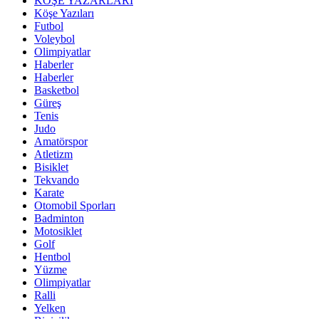
KÖŞE YAZARLARI
Köşe Yazıları
Futbol
Voleybol
Olimpiyatlar
Haberler
Haberler
Basketbol
Güreş
Tenis
Judo
Amatörspor
Atletizm
Bisiklet
Tekvando
Karate
Otomobil Sporları
Badminton
Motosiklet
Golf
Hentbol
Yüzme
Olimpiyatlar
Ralli
Yelken