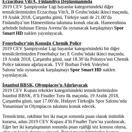
Eczacıbaşı VitrA, Finlandiya Deplasmanında
2019 CEV Şampiyonlar Ligi bayanlar kategorisindeki diğer
temsilcilerimizden Eczacıbaşı VitrA, B Grubu’ndaki ikinci maçında,
19 Aralık 2018, Çarşamba günü, Türkiye saati ile 21.00’da
Finlandiya’nın Hämeenlinna takımına konuk olacak. Hameenlinna
şehrinde bulunan Elenia Areena’da oynanacak karşılaşmayı
Spor
Smart HD
naklen yayınlayacak.
Fenerbahçe’nin Konuğu Chemik Police
2019 CEV Şampiyonlar Ligi bayanlar kategorisindeki bir diğer
temsilcilerimizden Fenerbahçe ise; E Grubu’ndaki ikinci maçında,
19 Aralık 2018, Çarşamba günü, saat 18.30’da Polonya’nın Chemik
Police takımını ağırlayacak. TVF Burhan Felek Voleybol
Salonu’nda oynanacak karşılaşmayı
Spor Smart HD
naklen
yayınlayacak.
İstanbul BBSK, Olympiacos’u Ağırlayacak
2019 CEV Kupası erkekler kategorisindeki temsilcilerimizden
İstanbul BBSK, 8’li Finaller Turu ilk maçında, 19 Aralık 2018,
Çarşamba günü, saat 17.00’de, Hidayet Türkoğlu Spor Salonu’nda
Yunanistan’ın Olympiacos takımını konuk edecek.
Temsilcimiz, rakibine her iki maçın sonunda puan olarak üstünlük
kurarsa, adını 2019 CEV Kupası 4’lü Finaller Turu’na yazdıracak.
Eğer her iki karşılaşmanın sonunda puan eşitliği söz konusu olursa,