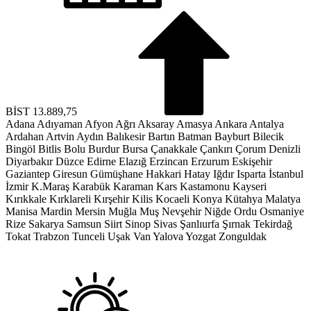
BİST
13.889,75
Adana
Adıyaman
Afyon
Ağrı
Aksaray
Amasya
Ankara
Antalya
Ardahan
Artvin
Aydın
Balıkesir
Bartın
Batman
Bayburt
Bilecik
Bingöl
Bitlis
Bolu
Burdur
Bursa
Çanakkale
Çankırı
Çorum
Denizli
Diyarbakır
Düzce
Edirne
Elazığ
Erzincan
Erzurum
Eskişehir
Gaziantep
Giresun
Gümüşhane
Hakkari
Hatay
Iğdır
Isparta
İstanbul
İzmir
K.Maraş
Karabük
Karaman
Kars
Kastamonu
Kayseri
Kırıkkale
Kırklareli
Kırşehir
Kilis
Kocaeli
Konya
Kütahya
Malatya
Manisa
Mardin
Mersin
Muğla
Muş
Nevşehir
Niğde
Ordu
Osmaniye
Rize
Sakarya
Samsun
Siirt
Sinop
Sivas
Şanlıurfa
Şırnak
Tekirdağ
Tokat
Trabzon
Tunceli
Uşak
Van
Yalova
Yozgat
Zonguldak