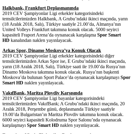
Halkbank, Frankfurt Deplasmanında
2019 CEV Şampiyonlar Ligi erkekler kategorisindeki
temsilcilerimizden Halkbank, A Grubu’ndaki ikinci maçında, yarın
(18 Aralık 2018, Salı), Türkiye saatiyle 21.00’da, Almanya’nın
United Volleys Frankfurt takımına konuk olacak. 5000 seyirci
kapasiteli Fraport Arena’da oynanacak karşılaşma
Spor Smart
HD
kanalından naklen yayınlayacak.
Arkas Spor, Dinamo Moskova’ya Konuk Olacak
2019 CEV Şampiyonlar Ligi erkekler kategorisindeki diğer
temsilcilerimizden Arkas Spor ise, E Grubu’ndaki ikinci maçında,
yarın (18 Aralık 2018, Salı), Türkiye saati ile 19.00’da Rusya’nın
Dinamo Moskova takımına konuk olacak. Rusya’nın başkenti
Moskova’da bulunan Sport Palace’da oynanacak karşılaşmayı
Spor
Smart HD
naklen yayınlayacak.
VakıfBank, Maritza Plovdiv Karşısında
2019 CEV Şampiyonlar Ligi bayanlar kategorisindeki
temsilcilerimizden VakıfBank; A Grubu’ndaki ikinci maçında, 20
Aralık 2018, Perşembe günü, deplasmanda Türkiye saatiyle
19.00’da Bulgaristan’ın Maritza Plovdiv takımına konuk olacak.
6000 seyirci kapasiteli Kolodruma Spor Salonu’nda oynanacak
karşılaşmayı
Spor Smart HD
naklen yayınlayacak.