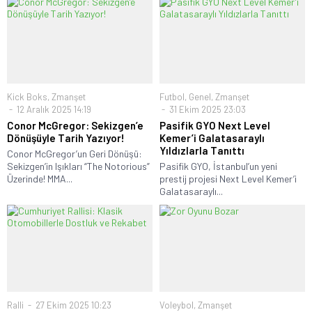
Kick Boks
,
Zmanşet
Futbol
,
Genel
,
Zmanşet
12 Aralık 2025 14:19
31 Ekim 2025 23:03
Conor McGregor: Sekizgen’e
Pasifik GYO Next Level
Dönüşüyle Tarih Yazıyor!
Kemer’i Galatasaraylı
Yıldızlarla Tanıttı
Conor McGregor’un Geri Dönüşü:
Sekizgen’in Işıkları “The Notorious”
Pasifik GYO, İstanbul’un yeni
Üzerinde! MMA...
prestij projesi Next Level Kemer’i
Galatasaraylı...
Ralli
27 Ekim 2025 10:23
Voleybol
,
Zmanşet