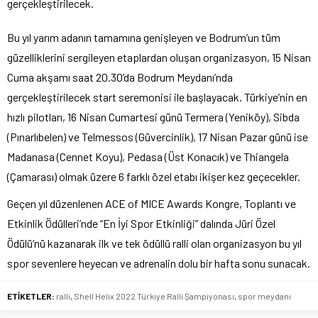
gerçekleştirilecek.
Bu yıl yarım adanın tamamına genişleyen ve Bodrum’un tüm
güzelliklerini sergileyen etaplardan oluşan organizasyon, 15 Nisan
Cuma akşamı saat 20.30’da Bodrum Meydanı’nda
gerçekleştirilecek start seremonisi ile başlayacak. Türkiye’nin en
hızlı pilotları, 16 Nisan Cumartesi günü Termera (Yeniköy), Sibda
(Pınarlıbelen) ve Telmessos (Güvercinlik), 17 Nisan Pazar günü ise
Madanasa (Cennet Koyu), Pedasa (Üst Konacık) ve Thiangela
(Çamarası) olmak üzere 6 farklı özel etabı ikişer kez geçecekler.
Geçen yıl düzenlenen ACE of MICE Awards Kongre, Toplantı ve
Etkinlik Ödülleri’nde “En İyi Spor Etkinliği” dalında Jüri Özel
Ödülü’nü kazanarak ilk ve tek ödüllü ralli olan organizasyon bu yıl
spor sevenlere heyecan ve adrenalin dolu bir hafta sonu sunacak.
ETİKETLER:
ralli
,
Shell Helix 2022 Türkiye Ralli Şampiyonası
,
spor meydanı