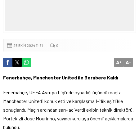
25 EKIM 2024 11:31
0
A
A
+
-
Fenerbahçe, Manchester United ile Berabere Kaldı
Fenerbahçe, UEFA Avrupa Ligi’nde oynadığı üçüncü maçta
Manchester United’ı konuk etti ve karşılaşma 1-1’lik eşitlikle
sonuçlandı. Maçın ardından sarı-lacivertli ekibin teknik direktörü,
Portekizli Jose Mourinho, yayıncı kuruluşa önemli açıklamalarda
bulundu.