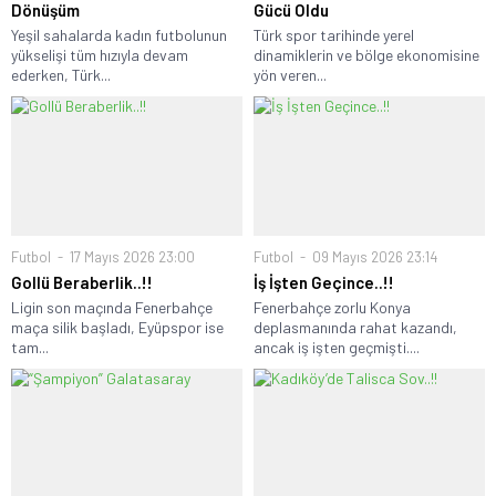
Dönüşüm
Gücü Oldu
Yeşil sahalarda kadın futbolunun
Türk spor tarihinde yerel
yükselişi tüm hızıyla devam
dinamiklerin ve bölge ekonomisine
ederken, Türk...
yön veren...
Futbol
17 Mayıs 2026 23:00
Futbol
09 Mayıs 2026 23:14
Gollü Beraberlik..!!
İş İşten Geçince..!!
Ligin son maçında Fenerbahçe
Fenerbahçe zorlu Konya
maça silik başladı, Eyüpspor ise
deplasmanında rahat kazandı,
tam...
ancak iş işten geçmişti....