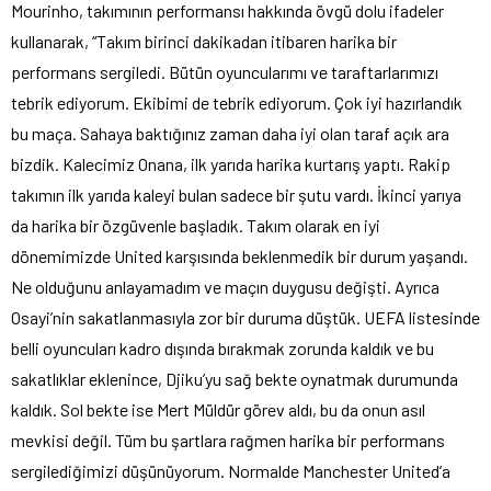
Mourinho, takımının performansı hakkında övgü dolu ifadeler
kullanarak, “Takım birinci dakikadan itibaren harika bir
performans sergiledi. Bütün oyuncularımı ve taraftarlarımızı
tebrik ediyorum. Ekibimi de tebrik ediyorum. Çok iyi hazırlandık
bu maça. Sahaya baktığınız zaman daha iyi olan taraf açık ara
bizdik. Kalecimiz Onana, ilk yarıda harika kurtarış yaptı. Rakip
takımın ilk yarıda kaleyi bulan sadece bir şutu vardı. İkinci yarıya
da harika bir özgüvenle başladık. Takım olarak en iyi
dönemimizde United karşısında beklenmedik bir durum yaşandı.
Ne olduğunu anlayamadım ve maçın duygusu değişti. Ayrıca
Osayi’nin sakatlanmasıyla zor bir duruma düştük. UEFA listesinde
belli oyuncuları kadro dışında bırakmak zorunda kaldık ve bu
sakatlıklar eklenince, Djiku’yu sağ bekte oynatmak durumunda
kaldık. Sol bekte ise Mert Müldür görev aldı, bu da onun asıl
mevkisi değil. Tüm bu şartlara rağmen harika bir performans
sergilediğimizi düşünüyorum. Normalde Manchester United’a