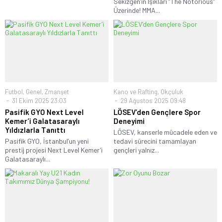
Sekizgen’in Işıkları “The Notorious”
Üzerinde! MMA...
Futbol
,
Genel
,
Zmanşet
Kano ve Rafting
,
Okçuluk
31 Ekim 2025 23:03
29 Ağustos 2025 09:48
Pasifik GYO Next Level
LÖSEV’den Gençlere Spor
Kemer’i Galatasaraylı
Deneyimi
Yıldızlarla Tanıttı
LÖSEV, kanserle mücadele eden ve
Pasifik GYO, İstanbul’un yeni
tedavi sürecini tamamlayan
prestij projesi Next Level Kemer’i
gençleri yalnız...
Galatasaraylı...