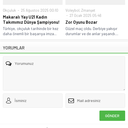
Okçuluk
25 Ağustos 2025 00:10
Voleybol
,
Zmanşet
27 Ocak 2025 05:46
Makaralı Yay U21 Kadın
Takımımız Dünya Şampiyonu!
Zor Oyunu Bozar
Türkiye, okçuluk tarihinde bir kez
Güzel maç oldu. Derbiye yakışır
daha önemli bir başarıya imza...
durumlar ve de anlar yaşandı....
YORUMLAR