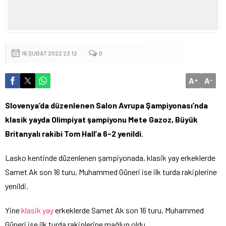
16 ŞUBAT 2022 23:12
0
A
A
+
-
Slovenya’da düzenlenen Salon Avrupa Şampiyonası’nda
klasik yayda Olimpiyat şampiyonu Mete Gazoz, Büyük
Britanyalı rakibi Tom Hall’a 6-2 yenildi.
Lasko kentinde düzenlenen şampiyonada, klasik yay erkeklerde
Samet Ak son 16 turu, Muhammed Güneri ise ilk turda rakiplerine
yenildi.
Yine
klasik yay
erkeklerde Samet Ak son 16 turu, Muhammed
Güneri ise ilk turda rakiplerine mağlup oldu.