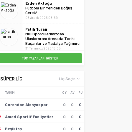
Erden Aktoğu
Futbola Bir Yeniden Doğuş
Gerek!
08 Aralık 2025 08:59
Fatih Turan
Milli Sporcularımızdan
Uluslararası Arenada Tarihi
Başarılar ve Madalya Yağmuru
31 Temmuz 2026 15:05
TÜM YAZARLARI GÖSTER
Gülçin Demircan
Barış Alper Neden Hedefte?
10 Nisan 2026 13:18
SÜPER LİG
Lig Seçin
Hayati Akbaş
Artvin Amatör Ligi Şampiyonu
TAKIM
OY
AV
PU
Borçkaspor Oldu
03 Mayıs 2026 00:19
1
Corendon Alanyaspor
0
0
0
Hüseyin Tokmak
2
Amed Sportif Faaliyetler
0
0
0
Gollü Beraberlik..!!
17 Mayıs 2026 23:00
3
Beşiktaş
0
0
0