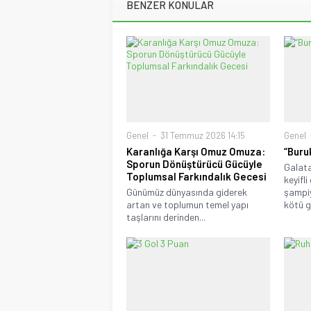
BENZER KONULAR
Genel
31 Temmuz 2026 14:15
Genel
Karanlığa Karşı Omuz Omuza:
“Buru
Sporun Dönüştürücü Gücüyle
Galat
Toplumsal Farkındalık Gecesi
keyifl
Günümüz dünyasında giderek
şampiy
artan ve toplumun temel yapı
kötü gü
taşlarını derinden...