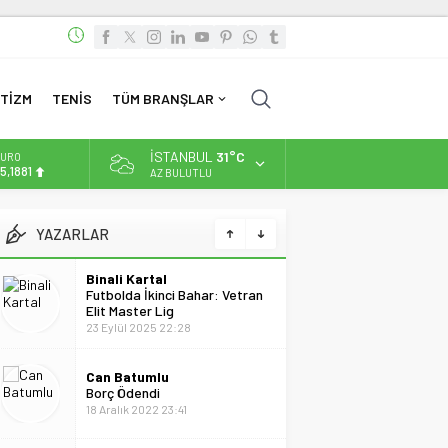
TİZM
TENİS
TÜM BRANŞLAR
İSTANBUL
31°C
LTIN
.660,55
AZ BULUTLU
İST
3.779,39
YAZARLAR
OLAR
7,7111
Binali Kartal
Futbolda İkinci Bahar: Vetran
URO
Elit Master Lig
5,1881
23 Eylül 2025 22:28
Can Batumlu
Borç Ödendi
18 Aralık 2022 23:41