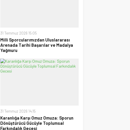
28 Temmuz 2026 15:15
Ufuk Ağca
“Şampiyon” Galatasaray
09 Mayıs 2026 23:05
31 Temmuz 2026 15:05
Ayhan Kısrure
Milli Sporcularımızdan Uluslararası
Uzak Doğu Sporları mı Bize
Arenada Tarihi Başarılar ve Madalya
Uzak, Yoksa Biz mi Kendi
Yağmuru
Tarihimize?
24 Ocak 2026 20:03
31 Temmuz 2026 14:15
Karanlığa Karşı Omuz Omuza: Sporun
Dönüştürücü Gücüyle Toplumsal
Farkındalık Gecesi