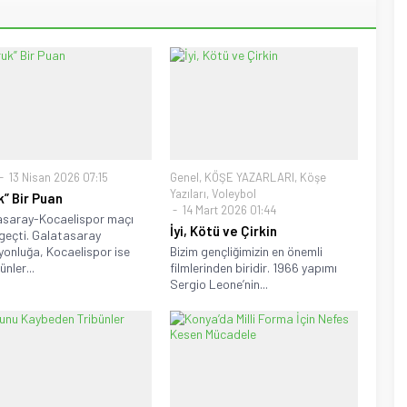
13 Nisan 2026 07:15
Genel
,
KÖŞE YAZARLARI
,
Köşe
Yazıları
,
Voleybol
k” Bir Puan
14 Mart 2026 01:44
asaray-Kocaelispor maçı
İyi, Kötü ve Çirkin
i geçti. Galatasaray
onluğa, Kocaelispor ise
Bizim gençliğimizin en önemli
nler...
filmlerinden biridir. 1966 yapımı
Sergio Leone’nin...