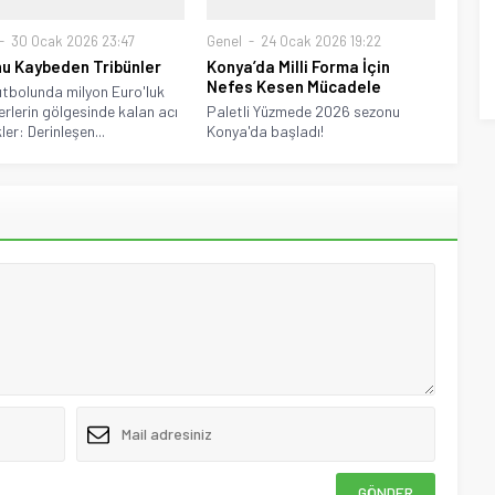
30 Ocak 2026 23:47
Genel
24 Ocak 2026 19:22
u Kaybeden Tribünler
Konya’da Milli Forma İçin
Nefes Kesen Mücadele
utbolunda milyon Euro'luk
erlerin gölgesinde kalan acı
Paletli Yüzmede 2026 sezonu
er: Derinleşen...
Konya'da başladı!