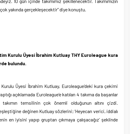
eyiz. 10 gün içinde takımımız şekillenecektir. Takımımızın
çok yakında gerçekleşecektir” diye konuştu.
im Kurulu Üyesi İbrahim Kutluay THY Euroleague kura
rde bulundu.
urulu Üyesi İbrahim Kutluay, Euroleague’deki kura çekimi
aptığı açıklamada Euroleague’e katılan 4 takıma da başarılar
 takımın temsilinin çok önemli olduğunun altını çizdi.
şleştiğine değinen Kutluay sözlerini; ‘Heyecan verici, iddialı
nin en iyisini yapıp gruptan çıkmaya çalışacağız’ şeklinde