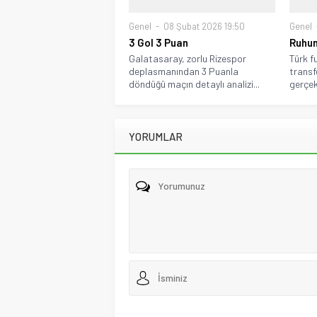
Genel
08 Şubat 2026 19:50
Genel
3 Gol 3 Puan
Ruhun
Galatasaray, zorlu Rizespor
Türk f
deplasmanından 3 Puanla
transf
döndüğü maçın detaylı analizi...
gerçekl
YORUMLAR