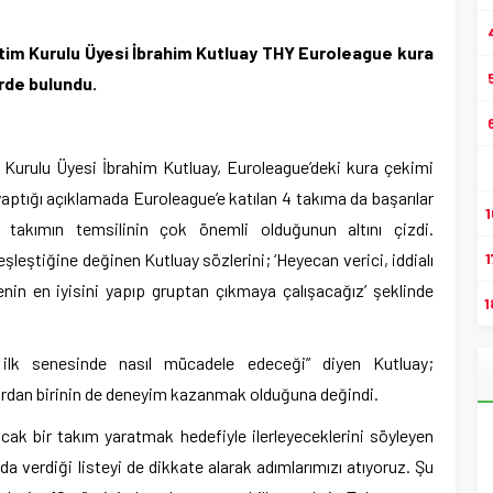
im Kurulu Üyesi İbrahim Kutluay THY Euroleague kura
rde bulundu.
urulu Üyesi İbrahim Kutluay, Euroleague’deki kura çekimi
aptığı açıklamada Euroleague’e katılan 4 takıma da başarılar
1
 takımın temsilinin çok önemli olduğunun altını çizdi.
şleştiğine değinen Kutluay sözlerini; ‘Heyecan verici, iddialı
1
nin en iyisini yapıp gruptan çıkmaya çalışacağız’ şeklinde
1
ilk senesinde nasıl mücadele edeceği” diyen Kutluay;
ardan birinin de deneyim kazanmak olduğuna değindi.
cak bir takım yaratmak hedefiyle ilerleyeceklerini söyleyen
 da verdiği listeyi de dikkate alarak adımlarımızı atıyoruz. Şu