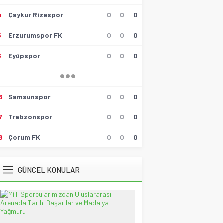
Muzaffer Batumlu
4
Çaykur Rizespor
0
0
0
4 Büyüklerin Bu Hafta Maçlarını
Yönetecek Hakemler Belli
Oldu!
5
Erzurumspor FK
0
0
0
19 Ağustos 2021 21:05
6
Eyüpspor
0
0
0
Savaş Özalp
UEFA Son 16 Turu’nda
NoFenerbahçe! YesTtingham
Forest!
20 Şubat 2026 23:45
6
Samsunspor
0
0
0
Selçuk Tuna
7
Trabzonspor
0
0
0
Atatürk’ün Kızları
28 Temmuz 2026 12:40
8
Çorum FK
0
0
0
Spor Meydanı
100. Gazi Koşusu’nda zafere
GÜNCEL KONULAR
uzanan Bay Nalçakan oldu
30 Haziran 2026 17:09
Tayyar Sümen
Sultanlar Sizlerle Gurur
Duyuyoruz!