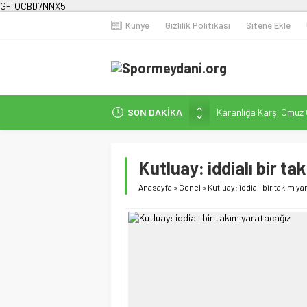
G-TQCBD7NNX5
Künye
Gizlilik Politikası
Sitene Ekle
SON DAKİKA
Karanlığa Karşı Omuz
Gecesi
İstanbul’da Doğa Kampı
Kutluay: iddialı bir t
Fenerbahçe Kadın Fut
Efor Çay’dan Futbola 
Anasayfa
»
Genel
»
Kutluay: iddialı bir takım ya
Milli Sporcularımızda