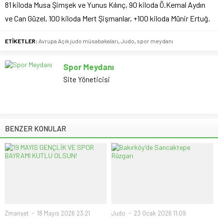
81 kiloda Musa Şimşek ve Yunus Kılınç, 90 kiloda Ö.Kemal Aydın
ve Can Güzel, 100 kiloda Mert Şişmanlar, +100 kiloda Münir Ertuğ.
ETİKETLER:
Avrupa Açık judo müsabakaları
,
Judo
,
spor meydanı
Spor Meydanı
Site Yöneticisi
BENZER KONULAR
Zmanşet
18 Mayıs 2026 23:21
Judo
23 Ocak 2026 11:09