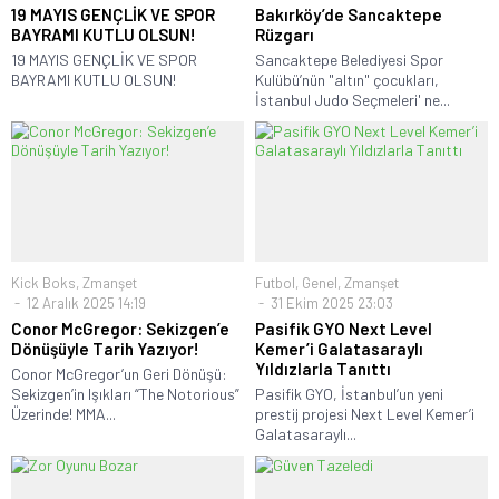
19 MAYIS GENÇLİK VE SPOR
Bakırköy’de Sancaktepe
BAYRAMI KUTLU OLSUN!
Rüzgarı
19 MAYIS GENÇLİK VE SPOR
Sancaktepe Belediyesi Spor
BAYRAMI KUTLU OLSUN!
Kulübü’nün "altın" çocukları,
İstanbul Judo Seçmeleri' ne...
Kick Boks
,
Zmanşet
Futbol
,
Genel
,
Zmanşet
12 Aralık 2025 14:19
31 Ekim 2025 23:03
Conor McGregor: Sekizgen’e
Pasifik GYO Next Level
Dönüşüyle Tarih Yazıyor!
Kemer’i Galatasaraylı
Yıldızlarla Tanıttı
Conor McGregor’un Geri Dönüşü:
Sekizgen’in Işıkları “The Notorious”
Pasifik GYO, İstanbul’un yeni
Üzerinde! MMA...
prestij projesi Next Level Kemer’i
Galatasaraylı...