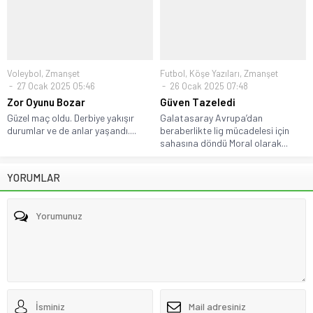
Voleybol
,
Zmanşet
Futbol
,
Köşe Yazıları
,
Zmanşet
27 Ocak 2025 05:46
26 Ocak 2025 07:48
Zor Oyunu Bozar
Güven Tazeledi
Güzel maç oldu. Derbiye yakışır
Galatasaray Avrupa’dan
durumlar ve de anlar yaşandı....
beraberlikte lig mücadelesi için
sahasına döndü Moral olarak...
YORUMLAR