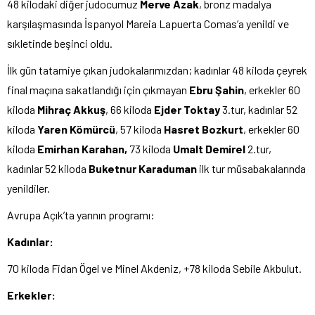
48 kilodaki diğer judocumuz
Merve Azak
, bronz madalya
karşılaşmasında İspanyol Mareia Lapuerta Comas’a yenildi ve
sıkletinde beşinci oldu.
İlk gün tatamiye çıkan judokalarımızdan; kadınlar 48 kiloda çeyrek
final maçına sakatlandığı için çıkmayan
Ebru Şahin
, erkekler 60
kiloda
Mihraç Akkuş
, 66 kiloda
Ejder Toktay
3.tur, kadınlar 52
kiloda
Yaren Kömürcü
, 57 kiloda
Hasret Bozkurt
, erkekler 60
kiloda
Emirhan Karahan,
73 kiloda
Umalt Demirel
2.tur,
kadınlar 52 kiloda
Buketnur Karaduman
ilk tur müsabakalarında
yenildiler.
Avrupa Açık’ta yarının programı:
Kadınlar:
70 kiloda Fidan Ögel ve Minel Akdeniz, +78 kiloda Sebile Akbulut.
Erkekler: