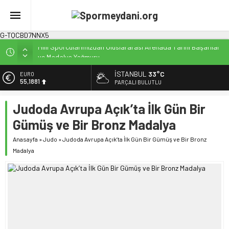
G-TQCBD7NNX5
Milli Sporcularımızdan Uluslararası Arenada Tarihi Başarılar
ve Madalya Yağmuru
Karanlığa Karşı Omuz Omuza: Sporun Dönüştürücü Gücüyle
İSTANBUL
33°C
EURO
Toplumsal Farkındalık Gecesi
55,1881
PARÇALI BULUTLU
İstanbul’da Doğa Kampı ile Yeni Bir Dönem Başlıyor
ALTIN
Judoda Avrupa Açık’ta İlk Gün Bir
Fenerbahçe Kadın Futbolunda Yeni Bir Yapılanma ve
6.660,55
Finansal Dönüşüm
Gümüş ve Bir Bronz Madalya
BİST
Efor Çay’dan Futbola Destek: Efor Çay, Erbaaspor’un Yeni
13.779,39
Anasayfa
»
Judo
»
Judoda Avrupa Açık’ta İlk Gün Bir Gümüş ve Bir Bronz
Gücü Oldu
Madalya
DOLAR
47,7111