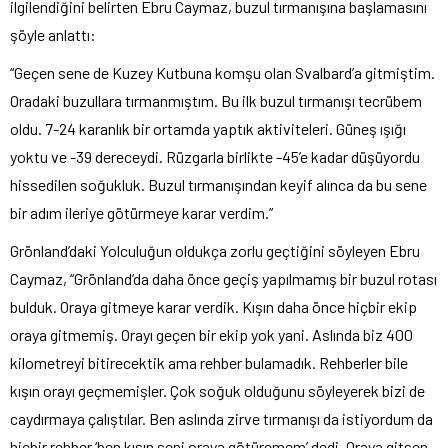
ilgilendiğini belirten Ebru Caymaz, buzul tırmanışına başlamasını
şöyle anlattı:
“Geçen sene de Kuzey Kutbuna komşu olan Svalbard’a gitmiştim.
Oradaki buzullara tırmanmıştım. Bu ilk buzul tırmanışı tecrübem
oldu. 7-24 karanlık bir ortamda yaptık aktiviteleri. Güneş ışığı
yoktu ve -39 dereceydi. Rüzgarla birlikte -45’e kadar düşüyordu
hissedilen soğukluk. Buzul tırmanışından keyif alınca da bu sene
bir adım ileriye götürmeye karar verdim.”
Grönland’daki Yolculuğun oldukça zorlu geçtiğini söyleyen Ebru
Caymaz, “Grönland’da daha önce geçiş yapılmamış bir buzul rotası
bulduk. Oraya gitmeye karar verdik. Kışın daha önce hiçbir ekip
oraya gitmemiş. Orayı geçen bir ekip yok yani. Aslında biz 400
kilometreyi bitirecektik ama rehber bulamadık. Rehberler bile
kışın orayı geçmemişler. Çok soğuk olduğunu söyleyerek bizi de
caydırmaya çalıştılar. Ben aslında zirve tırmanışı da istiyordum da
hiçbir rehber ‘ben kışın seni oraya götüremem’ dedi. Oraya gitsen