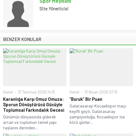
Spor Meydanı
Site Yöneticisi
BENZER KONULAR
Genel
31 Temmuz 2026 14:15
Genel
13 Nisan 2026 07:15
Karanlığa Karşı Omuz Omuza:
“Buruk” Bir Puan
Sporun Dönüştürücü Gücüyle
Galatasaray-Kocaelispor maçı
Toplumsal Farkındalık Gecesi
keyifli geçti. Galatasaray
Günümüz dünyasında giderek
şampiyonluğa, Kocaelispor ise
artan ve toplumun temel yapı
kötü günler...
taşlarını derinden...