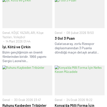
Genel
,
KÖŞE YAZARLARI
,
Köşe
Genel
08 Şubat 2026 19:50
Yazıları
,
Voleybol
3 Gol 3 Puan
14 Mart 2026 01:44
Galatasaray, zorlu Rizespor
İyi, Kötü ve Çirkin
deplasmanından 3 Puanla
Bizim gençliğimizin en önemli
döndüğü maçın detaylı analizi...
filmlerinden biridir. 1966 yapımı
Sergio Leone’nin...
Genel
30 Ocak 2026 23:47
Genel
24 Ocak 2026 19:22
Ruhunu Kaybeden Tribünler
Konya’da Milli Forma İçin