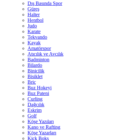
Dış Basında Spor
Güreş
Halter
Hentbol
Judo
Karate
Tekvando
Kayak
Amatörspor
Atıcılık ve Avcılık
Badminton
Bilardo
Binicilik
Bisiklet
Briç
Buz Hokeyi
Buz Pateni
Curling
Dağcılık
Eskrim
Golf
Köşe Yazıları
Kano ve Rafting
Köşe Yazarları
Kick Boks