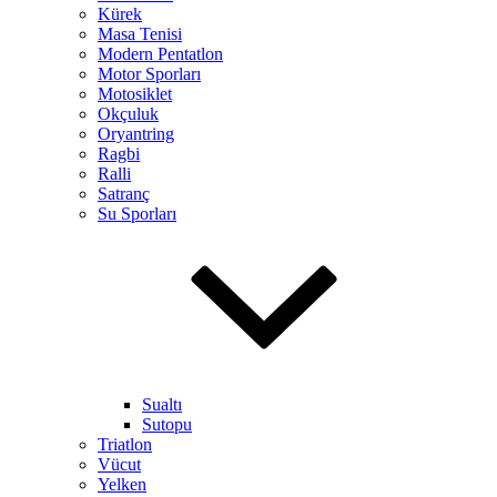
Kürek
Masa Tenisi
Modern Pentatlon
Motor Sporları
Motosiklet
Okçuluk
Oryantring
Ragbi
Ralli
Satranç
Su Sporları
Sualtı
Sutopu
Triatlon
Vücut
Yelken