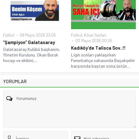
Futbol
09 Mayıs 2026 23:05
Futbol
,
Köşe Yazıları
03 Mayıs 2026 00:26
“Şampiyon” Galatasaray
Kadıköy’de Talisca Sov..!!
Galatasaray Kulübü başkanını,
Yönetim Kurulunu, Okan Buruk
Ligin sonları yaklaşırken
hocayı ve ekibini,...
Fenerbahçe sahasında Başakşehir
karşısında baştan sona üstün...
YORUMLAR