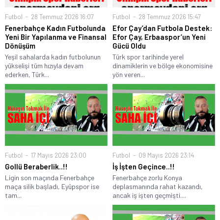
Futbol
28 Temmuz 2026 16:07
Futbol
28 Temmuz 2026 15:47
Fenerbahçe Kadın Futbolunda
Efor Çay’dan Futbola Destek:
Yeni Bir Yapılanma ve Finansal
Efor Çay, Erbaaspor’un Yeni
Dönüşüm
Gücü Oldu
Yeşil sahalarda kadın futbolunun
Türk spor tarihinde yerel
yükselişi tüm hızıyla devam
dinamiklerin ve bölge ekonomisine
ederken, Türk...
yön veren...
Futbol
17 Mayıs 2026 23:00
Futbol
09 Mayıs 2026 23:14
Gollü Beraberlik..!!
İş İşten Geçince..!!
Ligin son maçında Fenerbahçe
Fenerbahçe zorlu Konya
maça silik başladı, Eyüpspor ise
deplasmanında rahat kazandı,
tam...
ancak iş işten geçmişti....