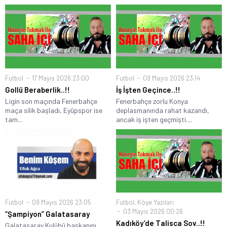
Futbol
17 Mayıs 2026 23:00
Futbol
09 Mayıs 2026 23:14
Gollü Beraberlik..!!
İş İşten Geçince..!!
Ligin son maçında Fenerbahçe
Fenerbahçe zorlu Konya
maça silik başladı, Eyüpspor ise
deplasmanında rahat kazandı,
tam...
ancak iş işten geçmişti....
Futbol
09 Mayıs 2026 23:05
Futbol
,
Köşe Yazıları
03 Mayıs 2026 00:26
“Şampiyon” Galatasaray
Kadıköy’de Talisca Sov..!!
Galatasaray Kulübü başkanını,