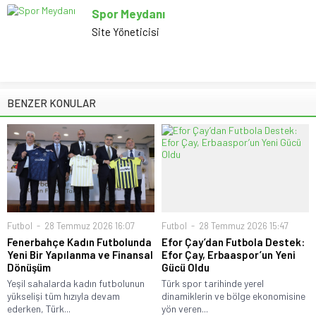
Spor Meydanı
Site Yöneticisi
BENZER KONULAR
Futbol
28 Temmuz 2026 16:07
Futbol
28 Temmuz 2026 15:47
Fenerbahçe Kadın Futbolunda
Efor Çay’dan Futbola Destek:
Yeni Bir Yapılanma ve Finansal
Efor Çay, Erbaaspor’un Yeni
Dönüşüm
Gücü Oldu
Yeşil sahalarda kadın futbolunun
Türk spor tarihinde yerel
yükselişi tüm hızıyla devam
dinamiklerin ve bölge ekonomisine
ederken, Türk...
yön veren...