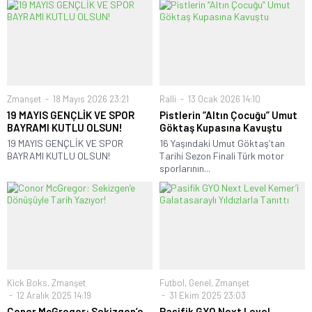
Zmanşet
18 Mayıs 2026 23:21
Ralli
13 Ocak 2026 14:10
19 MAYIS GENÇLİK VE SPOR
Pistlerin “Altın Çocuğu” Umut
BAYRAMI KUTLU OLSUN!
Göktaş Kupasına Kavuştu
19 MAYIS GENÇLİK VE SPOR
16 Yaşındaki Umut Göktaş’tan
BAYRAMI KUTLU OLSUN!
Tarihi Sezon Finali Türk motor
sporlarının...
Kick Boks
,
Zmanşet
Futbol
,
Genel
,
Zmanşet
12 Aralık 2025 14:19
31 Ekim 2025 23:03
Conor McGregor: Sekizgen’e
Pasifik GYO Next Level