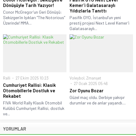
Dönüşüyle Tarih Yazıyor!
Kemer’i Galatasaraylı
Yıldızlarla Tanıttı
Conor McGregor’un Geri Dönüşü:
Sekizgen’in Işıkları “The Notorious”
Pasifik GYO, İstanbul’un yeni
Üzerinde! MMA...
prestij projesi Next Level Kemer’i
Galatasaraylı...
Ralli
27 Ekim 2025 10:23
Voleybol
,
Zmanşet
27 Ocak 2025 05:46
Cumhuriyet Rallisi: Klasik
Otomobillerle Dostluk ve
Zor Oyunu Bozar
Rekabet
Güzel maç oldu. Derbiye yakışır
FIVA World Rally Klasik Otomobil
durumlar ve de anlar yaşandı....
Kulübü Cumhuriyet Rallisi, dostluk
ve...
YORUMLAR