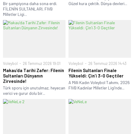
Bir şampiyona daha sona erdi.
Güzel kura çektik. Dünya devleri...
FİLENİN SULTANLARI, FIVB
Milletler Ligi...
Voleybol
26 Temmuz 2026 19:01
Voleybol
26 Temmuz 2026 14:43
Makau’da Tarihi Zafer: Filenin
Filenin Sultanları Finale
Sultanları Dünyanın
Yükseldi: Çin’i 3-0 Geçtiler
Zirvesinde!
A Milli Kadın Voleybol Takımı, 2026
Türk sporu için unutulmaz, heyecan
FIVB Kadınlar Milletler Ligi’nde...
verici ve gurur dolu bir...