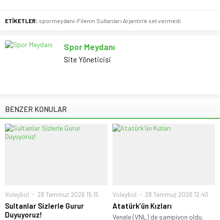
ETİKETLER:
spormeydani-Filenin Sultanları Arjantin’e set vermedi
Spor Meydanı
Site Yöneticisi
BENZER KONULAR
Voleybol
28 Temmuz 2026 15:15
Voleybol
28 Temmuz 2026 12:40
Sultanlar Sizlerle Gurur
Atatürk’ün Kızları
Duyuyoruz!
Venele (VNL) de şampiyon oldu.