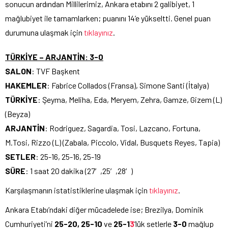
sonucun ardından Millilerimiz, Ankara etabını 2 galibiyet, 1
mağlubiyet ile tamamlarken; puanını 14’e yükseltti. Genel puan
durumuna ulaşmak için
tıklayınız
.
TÜRKİYE – ARJANTİN: 3-0
SALON
: TVF Başkent
HAKEMLER
: Fabrice Collados (Fransa), Simone Santi (İtalya)
TÜRKİYE
: Şeyma, Meliha, Eda, Meryem, Zehra, Gamze, Gizem (L)
(Beyza)
ARJANTİN
: Rodriguez, Sagardia, Tosi, Lazcano, Fortuna,
M.Tosi, Rizzo (L) (Zabala, Piccolo, Vidal, Busquets Reyes, Tapia)
SETLER
: 25-16, 25-16, 25-19
SÜRE
: 1 saat 20 dakika (27′,25′,28′)
Karşılaşmanın istatistiklerine ulaşmak için
tıklayınız
.
Ankara Etabı’ndaki diğer mücadelede ise; Brezilya, Dominik
Cumhuriyeti’ni
25-20, 25-10
ve
25-1
3
‘lük setlerle
3-0
mağlup