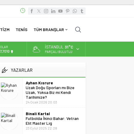
TİZM
TENİS
TÜM BRANŞLAR
İSTANBUL
31°C
OLAR
7,7010
PARÇALI BULUTLU
URO
5,0063
YAZARLAR
LTIN
.543,59
Ayhan Kısrure
Uzak Doğu Sporları mı Bize
İST
Uzak, Yoksa Biz mi Kendi
3.798,82
Tarihimize?
24 Ocak 2026 20:03
Binali Kartal
Futbolda İkinci Bahar: Vetran
Elit Master Lig
23 Eylül 2025 22:28