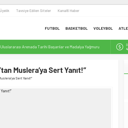
Üyelik
Tavsiye Edilen Siteler
Kanal6 Haber
FUTBOL
BASKETBOL
VOLEYBOL
ATLE
D
n Uluslararası Arenada Tarihi Başarılar ve Madalya Yağmuru
4
 Omuza: Sporun Dönüştürücü Gücüyle Toplumsal Farkındalık
E
5
tan Muslera’ya Sert Yanıt!”
 ile Yeni Bir Dönem Başlıyor
A
6
bolunda Yeni Bir Yapılanma ve Finansal Dönüşüm
uslera’ya Sert Yanıt!”
Destek: Efor Çay, Erbaaspor’un Yeni Gücü Oldu
B
1