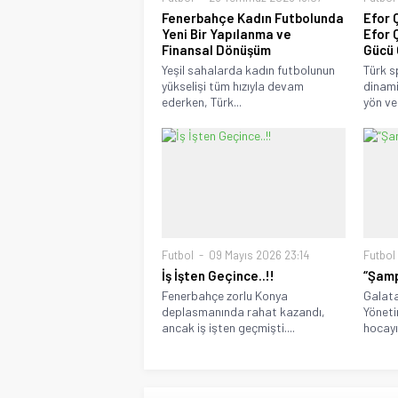
Fenerbahçe Kadın Futbolunda
Efor 
Yeni Bir Yapılanma ve
Efor 
Finansal Dönüşüm
Gücü 
Yeşil sahalarda kadın futbolunun
Türk s
yükselişi tüm hızıyla devam
dinami
ederken, Türk...
yön ver
Futbol
09 Mayıs 2026 23:14
Futbol
İş İşten Geçince..!!
“Şamp
Fenerbahçe zorlu Konya
Galata
deplasmanında rahat kazandı,
Yöneti
ancak iş işten geçmişti....
hocayı 