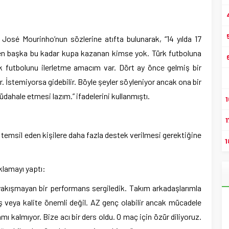
José Mourinho’nun sözlerine atıfta bulunarak, “14 yılda 17
en başka bu kadar kupa kazanan kimse yok. Türk futboluna
Türk futbolunu ilerletme amacım var. Dört ay önce gelmiş bir
r. İstemiyorsa gidebilir. Böyle şeyler söyleniyor ancak ona bir
üdahale etmesi lazım.” ifadelerini kullanmıştı.
1
1
a temsil eden kişilere daha fazla destek verilmesi gerektiğine
1
lamayı yaptı:
akışmayan bir performans sergiledik. Takım arkadaşlarımla
 veya kalite önemli değil. AZ genç olabilir ancak mücadele
mı kalmıyor. Bize acı bir ders oldu. O maç için özür diliyoruz.