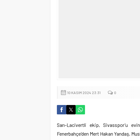
10 KASIM 2024 23:31
0
Sarı-Lacivertli ekip, Sivasspor’u e
Fenerbahçe’den Mert Hakan Yandaş, Musler