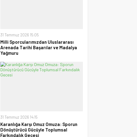
uzanan Bay Nalçakan oldu
30 Haziran 2026 17:09
Tayyar Sümen
Sultanlar Sizlerle Gurur
Duyuyoruz!
28 Temmuz 2026 15:15
31 Temmuz 2026 15:05
Milli Sporcularımızdan Uluslararası
Arenada Tarihi Başarılar ve Madalya
Ufuk Ağca
Yağmuru
“Şampiyon” Galatasaray
09 Mayıs 2026 23:05
31 Temmuz 2026 14:15
Karanlığa Karşı Omuz Omuza: Sporun
Dönüştürücü Gücüyle Toplumsal
Farkındalık Gecesi