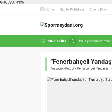
G-TQCBD7NNX5
Künye
Gizlilik Politikası
Sitene Ekle
SON DAKİKA
Milli Sporcularımızda
Karanlığa Karşı Omuz
Gecesi
“Fenerbahçeli Yandaş’
İstanbul’da Doğa Kampı
Fenerbahçe Kadın Fut
Anasayfa
»
Futbol
»
“Fenerbahçeli Yandaş’tan M
Efor Çay’dan Futbola 