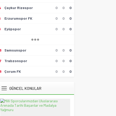
4
Çaykur Rizespor
0
0
0
Hüseyin Tokmak
Gollü Beraberlik..!!
5
Erzurumspor FK
0
0
0
17 Mayıs 2026 23:00
6
Eyüpspor
0
0
0
Muzaffer Batumlu
4 Büyüklerin Bu Hafta Maçlarını
Yönetecek Hakemler Belli
Oldu!
19 Ağustos 2021 21:05
6
Samsunspor
0
0
0
Savaş Özalp
7
Trabzonspor
0
0
0
UEFA Son 16 Turu’nda
NoFenerbahçe! YesTtingham
Forest!
8
Çorum FK
0
0
0
20 Şubat 2026 23:45
Selçuk Tuna
GÜNCEL KONULAR
Atatürk’ün Kızları
28 Temmuz 2026 12:40
Spor Meydanı
100. Gazi Koşusu’nda zafere