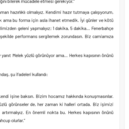
ını bilerek mücadele etmesi gerekiyor.”
man hazırlıklı olmalıyız. Kendimi hazır tutmaya çalışıyorum,
ık ama bu forma için asla ihanet etmedik. İyi günler ve kötü
Elimizden geleni yapmalıyız; 1 dakika, 5 dakika… Fenerbahçe
yi şekilde performans sergilemek zorundasın. Biz camiamıza
daş, şu ifadeleri kullandı:
kendi işine baksın. Bizim hocamız hakkında konuşmasınlar.
zlü görünseler de, her zaman ki halleri ortada. Biz işimizi
artırmalıyız. En önemli nokta bu. Herkes kapısının önünü
hcup olurlar.”