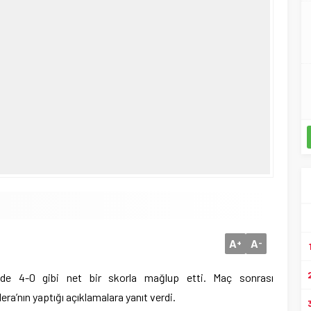
A
A
+
-
vinde 4-0 gibi net bir skorla mağlup etti. Maç sonrası
a’nın yaptığı açıklamalara yanıt verdi.