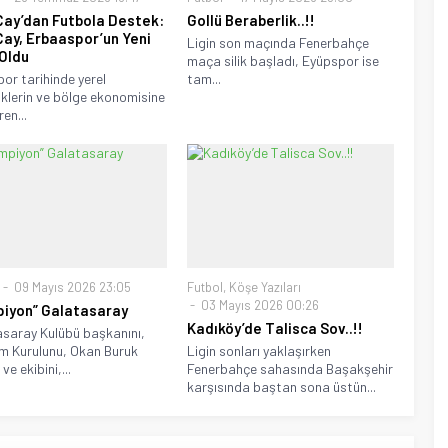
Çay’dan Futbola Destek:
Gollü Beraberlik..!!
Çay, Erbaaspor’un Yeni
Ligin son maçında Fenerbahçe
Oldu
maça silik başladı, Eyüpspor ise
por tarihinde yerel
tam...
klerin ve bölge ekonomisine
en...
09 Mayıs 2026 23:05
Futbol
,
Köşe Yazıları
03 Mayıs 2026 00:26
iyon” Galatasaray
Kadıköy’de Talisca Sov..!!
saray Kulübü başkanını,
m Kurulunu, Okan Buruk
Ligin sonları yaklaşırken
ve ekibini,...
Fenerbahçe sahasında Başakşehir
karşısında baştan sona üstün...