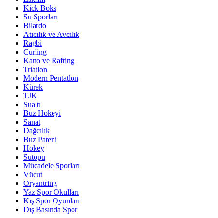
Kick Boks
Su Sporları
Bilardo
Atıcılık ve Avcılık
Ragbi
Curling
Kano ve Rafting
Triatlon
Modern Pentatlon
Kürek
TJK
Sualtı
Buz Hokeyi
Sanat
Dağcılık
Buz Pateni
Hokey
Sutopu
Mücadele Sporları
Vücut
Oryantring
Yaz Spor Okulları
Kış Spor Oyunları
Dış Basında Spor