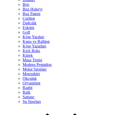
Briç
Buz Hokeyi
Buz Pateni
Curling
Dağcılık
Eskrim
Golf
Köşe Yazıları
Kano ve Rafting
Köşe Yazarları
Kick Boks
Kürek
Masa Tenisi
Modern Pentatlon
Motor Sporları
Motosiklet
Okçuluk
Oryantring
Ragbi
Ralli
Satranç
Su Sporları