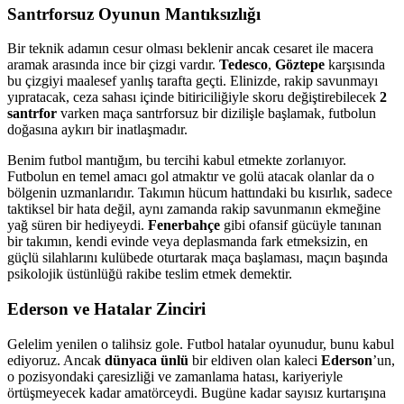
Santrforsuz Oyunun Mantıksızlığı
Bir teknik adamın cesur olması beklenir ancak cesaret ile macera
aramak arasında ince bir çizgi vardır.
Tedesco
,
Göztepe
karşısında
bu çizgiyi maalesef yanlış tarafta geçti. Elinizde, rakip savunmayı
yıpratacak, ceza sahası içinde bitiriciliğiyle skoru değiştirebilecek
2
santrfor
varken maça santrforsuz bir dizilişle başlamak, futbolun
doğasına aykırı bir inatlaşmadır.
Benim futbol mantığım, bu tercihi kabul etmekte zorlanıyor.
Futbolun en temel amacı gol atmaktır ve golü atacak olanlar da o
bölgenin uzmanlarıdır. Takımın hücum hattındaki bu kısırlık, sadece
taktiksel bir hata değil, aynı zamanda rakip savunmanın ekmeğine
yağ süren bir hediyeydi.
Fenerbahçe
gibi ofansif gücüyle tanınan
bir takımın, kendi evinde veya deplasmanda fark etmeksizin, en
güçlü silahlarını kulübede oturtarak maça başlaması, maçın başında
psikolojik üstünlüğü rakibe teslim etmek demektir.
Ederson ve Hatalar Zinciri
Gelelim yenilen o talihsiz gole. Futbol hatalar oyunudur, bunu kabul
ediyoruz. Ancak
dünyaca ünlü
bir eldiven olan kaleci
Ederson
’un,
o pozisyondaki çaresizliği ve zamanlama hatası, kariyeriyle
örtüşmeyecek kadar amatörceydi. Bugüne kadar sayısız kurtarışına