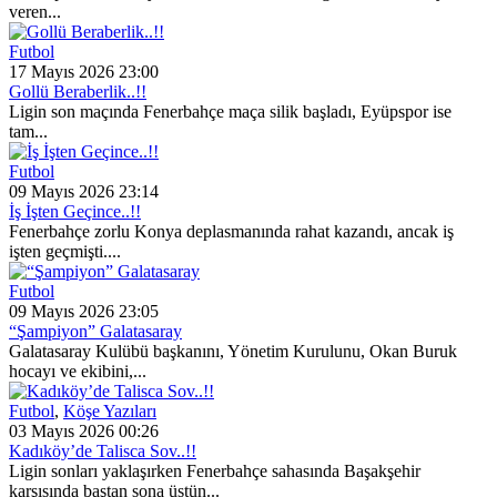
veren...
Futbol
17 Mayıs 2026 23:00
Gollü Beraberlik..!!
Ligin son maçında Fenerbahçe maça silik başladı, Eyüpspor ise
tam...
Futbol
09 Mayıs 2026 23:14
İş İşten Geçince..!!
Fenerbahçe zorlu Konya deplasmanında rahat kazandı, ancak iş
işten geçmişti....
Futbol
09 Mayıs 2026 23:05
“Şampiyon” Galatasaray
Galatasaray Kulübü başkanını, Yönetim Kurulunu, Okan Buruk
hocayı ve ekibini,...
Futbol
,
Köşe Yazıları
03 Mayıs 2026 00:26
Kadıköy’de Talisca Sov..!!
Ligin sonları yaklaşırken Fenerbahçe sahasında Başakşehir
karşısında baştan sona üstün...