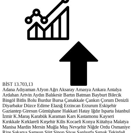
BİST
13.703,13
Adana
Adıyaman
Afyon
Ağrı
Aksaray
Amasya
Ankara
Antalya
Ardahan
Artvin
Aydın
Balıkesir
Bartın
Batman
Bayburt
Bilecik
Bingöl
Bitlis
Bolu
Burdur
Bursa
Çanakkale
Çankırı
Çorum
Denizli
Diyarbakır
Düzce
Edirne
Elazığ
Erzincan
Erzurum
Eskişehir
Gaziantep
Giresun
Gümüşhane
Hakkari
Hatay
Iğdır
Isparta
İstanbul
İzmir
K.Maraş
Karabük
Karaman
Kars
Kastamonu
Kayseri
Kırıkkale
Kırklareli
Kırşehir
Kilis
Kocaeli
Konya
Kütahya
Malatya
Manisa
Mardin
Mersin
Muğla
Muş
Nevşehir
Niğde
Ordu
Osmaniye
Rize
Sakarya
Samsun
Siirt
Sinop
Sivas
Şanlıurfa
Şırnak
Tekirdağ