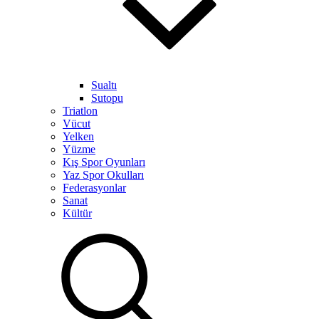
Sualtı
Sutopu
Triatlon
Vücut
Yelken
Yüzme
Kış Spor Oyunları
Yaz Spor Okulları
Federasyonlar
Sanat
Kültür