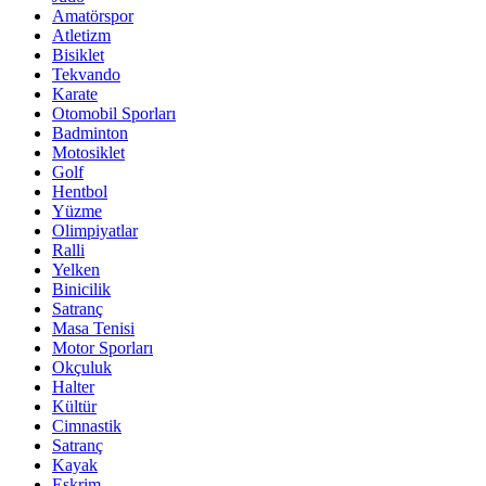
Amatörspor
Atletizm
Bisiklet
Tekvando
Karate
Otomobil Sporları
Badminton
Motosiklet
Golf
Hentbol
Yüzme
Olimpiyatlar
Ralli
Yelken
Binicilik
Satranç
Masa Tenisi
Motor Sporları
Okçuluk
Halter
Kültür
Cimnastik
Satranç
Kayak
Eskrim