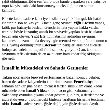
şahit olduğumuz
Ederson
’un, o topa hamle yaparken yere yatışı ve
topu izleyişi, sahadaki konsantrasyon eksikliğinin en somut
kanıtıydı.
Elbette fatura sadece kaleciye kesilemez; çünkü bu gol, bir hatalar
zincirinin son halkasıydı. Zincir, genç oyuncu
Yiğit Efe
’nin yaptığı
kritik pas hatasıyla başladı. Gençlerin hata yapma hakkı vardır,
tecrübe böyle kazanılır; ancak bu seviyede yapılan basit hataların
bedeli ağır oluyor.
Yiğit Efe
’nin hatasının ardından savunma
kademesinin zamanında devreye girememesi ve rakip futbolcunun o
cılız, yavaş dokunuşunun
Ederson
’un bakışları arasında filelerle
buluşması, adeta bir trajedi filmi sahnesi gibiydi. O an, takımın
savunma reflekslerinin de en az hücum hattı kadar felç olduğunu
gösterdi.
İsmail’in Mücadelesi ve Sahada Gezinenler
Takım sporlarında bireysel performanslar bazen sonucu belirler,
bazen de sadece izleyenlerin takdirini kazanır.
Fenerbahçe
’de
sahanın her karışına basan, forması terden sırılsıklam olana kadar
mücadele eden
İsmail Yüksek
, bu maçın gizli kahramanıydı.
Sakatlanıp oyundan çıkana kadar gösterdiği o hırs, o dertlenme ve
aidiyet duygusu, tribünlerdeki binlerce taraftarın hislerine tercüman
oldu.
İsmail
, sadece yeteneğiyle değil, yüreğiyle de sahadaydı.