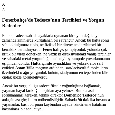
+
A
-
A
Fenerbahçe’de Tedesco’nun Tercihleri ve Yorgun
Bedenler
Futbol, sadece sahada ayaklarla oynanan bir oyun değil, aynı
zamanda zihinlerde kurgulanan bir satrançtır. Ancak bu hafta sonu
şahit olduğumuz tablo, ne fiziksel bir direnç ne de zihinsel bir
berraklık barındırıyordu.
Fenerbahçe
, şampiyonluk yolunda çok
kritik bir virajı dönerken, ne yazık ki direksiyondaki yanlış tercihler
ve sahadaki metal yorgunluğu nedeniyle şarampole yuvarlanmanın
eşiğinden döndü.
Hafta içinde
oynadıkları ve yüksek efor sarf
ettikleri
Aston Villa
maçının ardından, sarı-lacivertli futbolcuların
üzerindeki o ağır yorgunluk bulutu, stadyumun en tepesinden bile
çıplak gözle görülebiliyordu.
Ancak bu yorgunluğu sadece fikstür yoğunluğuna bağlamak,
yaşanan hayal kırıklığını açıklamaya yetmez. Burada asıl
sorgulanması gereken, teknik direktör
Domenico Tedesco
’nun
anlaşılması güç kadro mühendisliğidir. Sahada
90 dakika
boyunca
yaşananlar, basit bir puan kaybından ziyade, zincirleme hataların
kaçınılmaz bir sonucuydu.