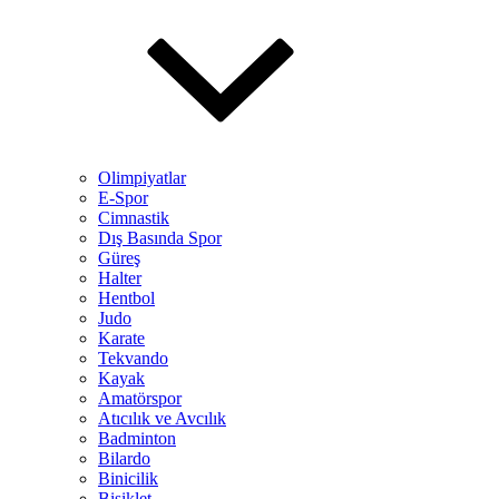
Olimpiyatlar
E-Spor
Cimnastik
Dış Basında Spor
Güreş
Halter
Hentbol
Judo
Karate
Tekvando
Kayak
Amatörspor
Atıcılık ve Avcılık
Badminton
Bilardo
Binicilik
Bisiklet