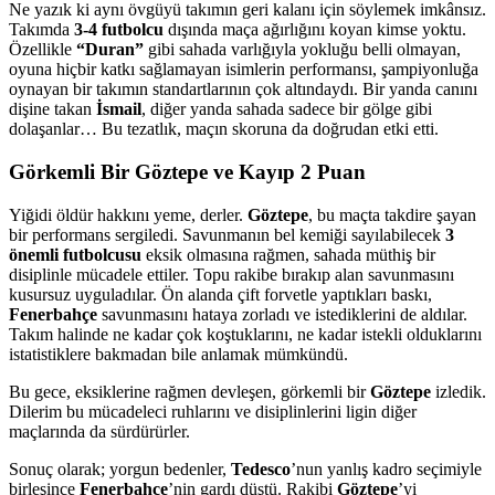
Ne yazık ki aynı övgüyü takımın geri kalanı için söylemek imkânsız.
Takımda
3-4 futbolcu
dışında maça ağırlığını koyan kimse yoktu.
Özellikle
“Duran”
gibi sahada varlığıyla yokluğu belli olmayan,
oyuna hiçbir katkı sağlamayan isimlerin performansı, şampiyonluğa
oynayan bir takımın standartlarının çok altındaydı. Bir yanda canını
dişine takan
İsmail
, diğer yanda sahada sadece bir gölge gibi
dolaşanlar… Bu tezatlık, maçın skoruna da doğrudan etki etti.
Görkemli Bir Göztepe ve Kayıp 2 Puan
Yiğidi öldür hakkını yeme, derler.
Göztepe
, bu maçta takdire şayan
bir performans sergiledi. Savunmanın bel kemiği sayılabilecek
3
önemli futbolcusu
eksik olmasına rağmen, sahada müthiş bir
disiplinle mücadele ettiler. Topu rakibe bırakıp alan savunmasını
kusursuz uyguladılar. Ön alanda çift forvetle yaptıkları baskı,
Fenerbahçe
savunmasını hataya zorladı ve istediklerini de aldılar.
Takım halinde ne kadar çok koştuklarını, ne kadar istekli olduklarını
istatistiklere bakmadan bile anlamak mümkündü.
Bu gece, eksiklerine rağmen devleşen, görkemli bir
Göztepe
izledik.
Dilerim bu mücadeleci ruhlarını ve disiplinlerini ligin diğer
maçlarında da sürdürürler.
Sonuç olarak; yorgun bedenler,
Tedesco
’nun yanlış kadro seçimiyle
birleşince
Fenerbahçe
’nin gardı düştü. Rakibi
Göztepe
’yi