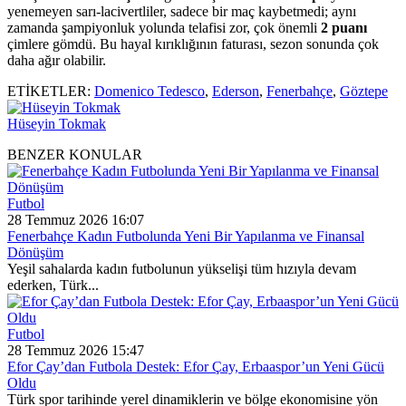
yenemeyen sarı-lacivertliler, sadece bir maç kaybetmedi; aynı
zamanda şampiyonluk yolunda telafisi zor, çok önemli
2 puanı
çimlere gömdü. Bu hayal kırıklığının faturası, sezon sonunda çok
daha ağır olabilir.
ETİKETLER:
Domenico Tedesco
,
Ederson
,
Fenerbahçe
,
Göztepe
Hüseyin Tokmak
BENZER KONULAR
Futbol
28 Temmuz 2026 16:07
Fenerbahçe Kadın Futbolunda Yeni Bir Yapılanma ve Finansal
Dönüşüm
Yeşil sahalarda kadın futbolunun yükselişi tüm hızıyla devam
ederken, Türk...
Futbol
28 Temmuz 2026 15:47
Efor Çay’dan Futbola Destek: Efor Çay, Erbaaspor’un Yeni Gücü
Oldu
Türk spor tarihinde yerel dinamiklerin ve bölge ekonomisine yön