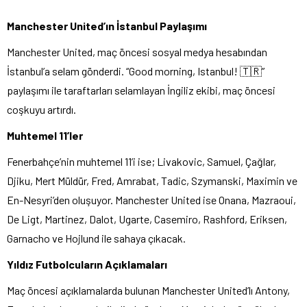
Manchester United’ın İstanbul Paylaşımı
Manchester United, maç öncesi sosyal medya hesabından
İstanbul’a selam gönderdi. “Good morning, Istanbul! 🇹🇷”
paylaşımı ile taraftarları selamlayan İngiliz ekibi, maç öncesi
coşkuyu artırdı.
Muhtemel 11’ler
Fenerbahçe’nin muhtemel 11’i ise; Livakovic, Samuel, Çağlar,
Djiku, Mert Müldür, Fred, Amrabat, Tadic, Szymanski, Maximin ve
En-Nesyri’den oluşuyor. Manchester United ise Onana, Mazraoui,
De Ligt, Martinez, Dalot, Ugarte, Casemiro, Rashford, Eriksen,
Garnacho ve Hojlund ile sahaya çıkacak.
Yıldız Futbolcuların Açıklamaları
Maç öncesi açıklamalarda bulunan Manchester United’lı Antony,