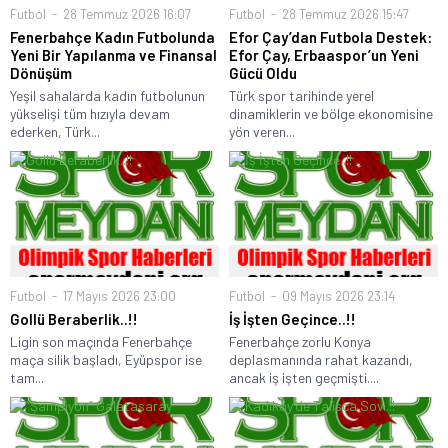
Futbol
28 Temmuz 2026 16:07
Futbol
28 Temmuz 2026 15:47
Fenerbahçe Kadın Futbolunda
Efor Çay’dan Futbola Destek:
Yeni Bir Yapılanma ve Finansal
Efor Çay, Erbaaspor’un Yeni
Dönüşüm
Gücü Oldu
Yeşil sahalarda kadın futbolunun
Türk spor tarihinde yerel
yükselişi tüm hızıyla devam
dinamiklerin ve bölge ekonomisine
ederken, Türk...
yön veren...
Futbol
17 Mayıs 2026 23:00
Futbol
09 Mayıs 2026 23:14
Gollü Beraberlik..!!
İş İşten Geçince..!!
Ligin son maçında Fenerbahçe
Fenerbahçe zorlu Konya
maça silik başladı, Eyüpspor ise
deplasmanında rahat kazandı,
tam...
ancak iş işten geçmişti....