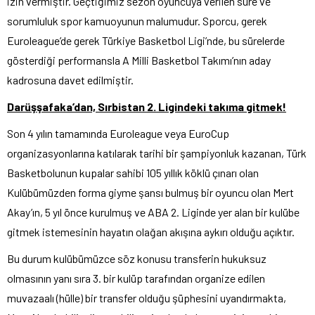
izin vermiştir. Geçtiğimiz sezon oyuncuya verilen süre ve
sorumluluk spor kamuoyunun malumudur. Sporcu, gerek
Euroleague’de gerek Türkiye Basketbol Ligi’nde, bu sürelerde
gösterdiği performansla A Milli Basketbol Takımı’nın aday
kadrosuna davet edilmiştir.
Darüşşafaka’dan, Sırbistan 2. Ligindeki takıma gitmek!
Son 4 yılın tamamında Euroleague veya EuroCup
organizasyonlarına katılarak tarihi bir şampiyonluk kazanan, Türk
Basketbolunun kupalar sahibi 105 yıllık köklü çınarı olan
Kulübümüzden forma giyme şansı bulmuş bir oyuncu olan Mert
Akay’ın, 5 yıl önce kurulmuş ve ABA 2. Liginde yer alan bir kulübe
gitmek istemesinin hayatın olağan akışına aykırı olduğu açıktır.
Bu durum kulübümüzce söz konusu transferin hukuksuz
olmasının yanı sıra 3. bir kulüp tarafından organize edilen
muvazaalı (hülle) bir transfer olduğu şüphesini uyandırmakta,