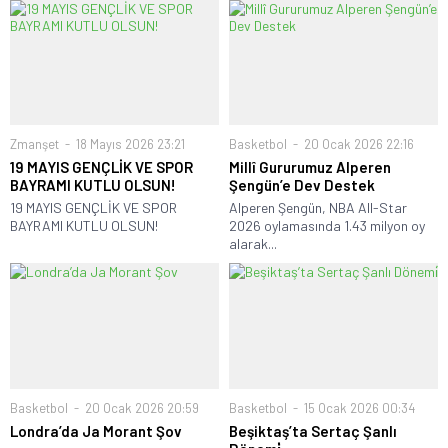
Zmanşet
18 Mayıs 2026 23:21
Basketbol
20 Ocak 2026 22:16
19 MAYIS GENÇLİK VE SPOR
Millî Gururumuz Alperen
BAYRAMI KUTLU OLSUN!
Şengün’e Dev Destek
19 MAYIS GENÇLİK VE SPOR
Alperen Şengün, NBA All-Star
BAYRAMI KUTLU OLSUN!
2026 oylamasında 1.43 milyon oy
alarak...
Basketbol
20 Ocak 2026 20:59
Basketbol
15 Ocak 2026 00:34
Londra’da Ja Morant Şov
Beşiktaş’ta Sertaç Şanlı