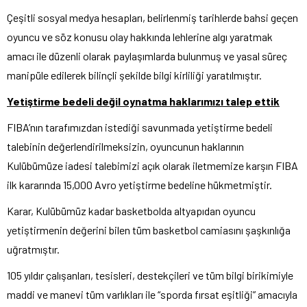
Çeşitli sosyal medya hesapları, belirlenmiş tarihlerde bahsi geçen
oyuncu ve söz konusu olay hakkında lehlerine algı yaratmak
amacı ile düzenli olarak paylaşımlarda bulunmuş ve yasal süreç
manipüle edilerek bilinçli şekilde bilgi kirliliği yaratılmıştır.
Yetiştirme bedeli değil oynatma haklarımızı talep ettik
FIBA’nın tarafımızdan istediği savunmada yetiştirme bedeli
talebinin değerlendirilmeksizin, oyuncunun haklarının
Kulübümüze iadesi talebimizi açık olarak iletmemize karşın FIBA
ilk kararında 15,000 Avro yetiştirme bedeline hükmetmiştir.
Karar, Kulübümüz kadar basketbolda altyapıdan oyuncu
yetiştirmenin değerini bilen tüm basketbol camiasını şaşkınlığa
uğratmıştır.
105 yıldır çalışanları, tesisleri, destekçileri ve tüm bilgi birikimiyle
maddi ve manevi tüm varlıkları ile “sporda fırsat eşitliği” amacıyla