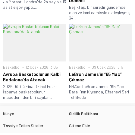
Dönemi̇
Ja Morant, Londra'da 24 sayı ve 13
asistle şov yaptı....
Beşiktaş, bir süredir gündemde
olan ve ismi camiayla özdeşleşmiş
34...
Basketbol
12 Ocak 2026 13:05
Basketbol
09 Ocak 2026 15:17
Avrupa Basketbolunun Kalbi̇
LeBron James’in “65 Maç”
Badalona’da Atacak
Çıkmazı
2026 Dörtlü Finali (Final Four),
NBA’de LeBron James "65 Maç
İspanya basketbolunun
Barajı"nın Kıyısında, Efsanevi Seri
mabetlerinden biri sayılan...
Tehlikede
Künye
Gizlilik Politikası
Tavsiye Edilen Siteler
Sitene Ekle