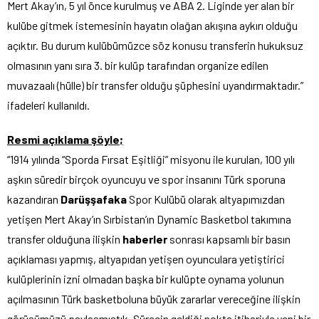
Mert Akay’ın, 5 yıl önce kurulmuş ve ABA 2. Liginde yer alan bir
kulübe gitmek istemesinin hayatın olağan akışına aykırı olduğu
açıktır. Bu durum kulübümüzce söz konusu transferin hukuksuz
olmasının yanı sıra 3. bir kulüp tarafından organize edilen
muvazaalı (hülle) bir transfer olduğu şüphesini uyandırmaktadır.”
ifadeleri kullanıldı.
Resmi açıklama şöyle;
“1914 yılında “Sporda Fırsat Eşitliği” misyonu ile kurulan, 100 yılı
aşkın süredir birçok oyuncuyu ve spor insanını Türk sporuna
kazandıran
Darüşşafaka
Spor Kulübü olarak altyapımızdan
yetişen Mert Akay’ın Sırbistan’ın Dynamic Basketbol takımına
transfer olduğuna ilişkin
haberler
sonrası kapsamlı bir basın
açıklaması yapmış, altyapıdan yetişen oyunculara yetiştirici
kulüplerinin izni olmadan başka bir kulüpte oynama yolunun
açılmasının Türk basketboluna büyük zararlar vereceğine ilişkin
görüşümüzü paylaşmıştık. Sürecin geldiği nokta itibariyle yeni bir