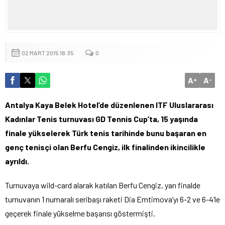
02 MART 2015 18:35
0
A
A
+
-
Antalya Kaya Belek Hotel’de düzenlenen ITF Uluslararası
Kadınlar Tenis turnuvası GD Tennis Cup’ta, 15 yaşında
finale yükselerek Türk tenis tarihinde bunu başaran en
genç tenisçi olan Berfu Cengiz, ilk finalinden ikincilikle
ayrıldı.
Turnuvaya wild-card alarak katılan Berfu Cengiz, yarı finalde
turnuvanın 1 numaralı seribaşı raketi Dia Emtimova’yı 6-2 ve 6-4’le
geçerek finale yükselme başarısı göstermişti.