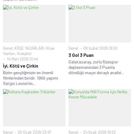
Genel
,
KÖŞE YAZARLARI
,
Köşe
Genel
08 Şubat 2026 19:50
Yazıları
,
Voleybol
3 Gol 3 Puan
14 Mart 2026 01:44
Galatasaray, zorlu Rizespor
İyi, Kötü ve Çirkin
deplasmanından 3 Puanla
Bizim gençliğimizin en önemli
döndüğü maçın detaylı analizi...
filmlerinden biridir. 1966 yapımı
Sergio Leone’nin...
Genel
30 Ocak 2026 23:47
Genel
24 Ocak 2026 19:22