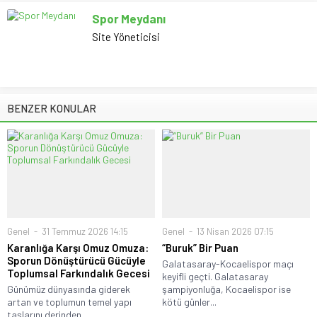
Spor Meydanı
Site Yöneticisi
BENZER KONULAR
Genel
31 Temmuz 2026 14:15
Genel
13 Nisan 2026 07:15
Karanlığa Karşı Omuz Omuza:
“Buruk” Bir Puan
Sporun Dönüştürücü Gücüyle
Galatasaray-Kocaelispor maçı
Toplumsal Farkındalık Gecesi
keyifli geçti. Galatasaray
Günümüz dünyasında giderek
şampiyonluğa, Kocaelispor ise
artan ve toplumun temel yapı
kötü günler...
taşlarını derinden...