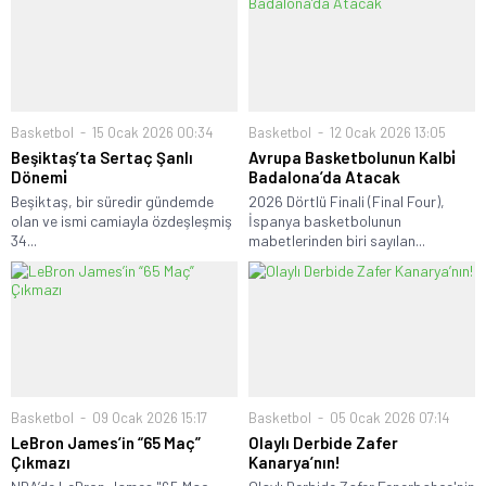
Basketbol
15 Ocak 2026 00:34
Basketbol
12 Ocak 2026 13:05
Beşiktaş’ta Sertaç Şanlı
Avrupa Basketbolunun Kalbi̇
Dönemi̇
Badalona’da Atacak
Beşiktaş, bir süredir gündemde
2026 Dörtlü Finali (Final Four),
olan ve ismi camiayla özdeşleşmiş
İspanya basketbolunun
34...
mabetlerinden biri sayılan...
Basketbol
09 Ocak 2026 15:17
Basketbol
05 Ocak 2026 07:14
LeBron James’in “65 Maç”
Olaylı Derbide Zafer
Çıkmazı
Kanarya’nın!