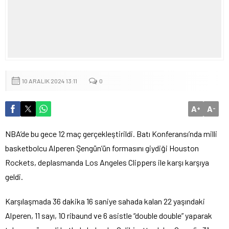
10 ARALIK 2024 13:11
0
A
A
+
-
NBA’de bu gece 12 maç gerçekleştirildi. Batı Konferansı’nda milli
basketbolcu Alperen Şengün’ün formasını giydiği Houston
Rockets, deplasmanda Los Angeles Clippers ile karşı karşıya
geldi.
Karşılaşmada 36 dakika 16 saniye sahada kalan 22 yaşındaki
Alperen, 11 sayı, 10 ribaund ve 6 asistle “double double” yaparak