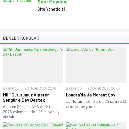
Spor Meydanı
Site Yöneticisi
BENZER KONULAR
Basketbol
20 Ocak 2026 22:16
Basketbol
20 Ocak 2026 20:59
Millî Gururumuz Alperen
Londra’da Ja Morant Şov
Şengün’e Dev Destek
Ja Morant, Londra'da 24 sayı ve 13
Alperen Şengün, NBA All-Star
asistle şov yaptı....
2026 oylamasında 1.43 milyon oy
alarak...