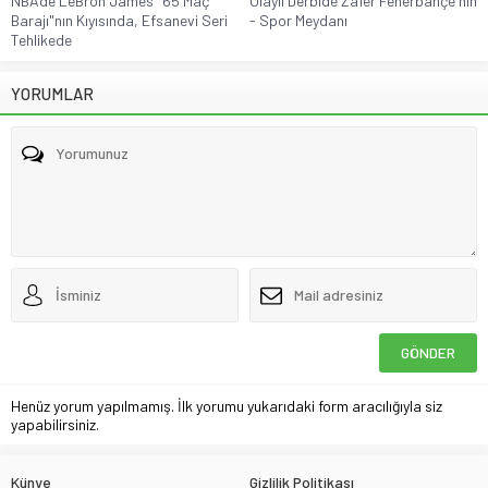
NBA’de LeBron James "65 Maç
Olaylı Derbide Zafer Fenerbahçe'nin
Barajı"nın Kıyısında, Efsanevi Seri
- Spor Meydanı
Tehlikede
YORUMLAR
Henüz yorum yapılmamış. İlk yorumu yukarıdaki form aracılığıyla siz
yapabilirsiniz.
Künye
Gizlilik Politikası