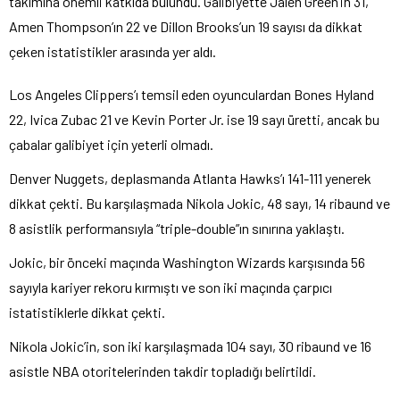
takımına önemli katkıda bulundu. Galibiyette Jalen Green’in 31,
Amen Thompson’ın 22 ve Dillon Brooks’un 19 sayısı da dikkat
çeken istatistikler arasında yer aldı.
Los Angeles Clippers’ı temsil eden oyunculardan Bones Hyland
22, Ivica Zubac 21 ve Kevin Porter Jr. ise 19 sayı üretti, ancak bu
çabalar galibiyet için yeterli olmadı.
Denver Nuggets, deplasmanda Atlanta Hawks’ı 141-111 yenerek
dikkat çekti. Bu karşılaşmada Nikola Jokic, 48 sayı, 14 ribaund ve
8 asistlik performansıyla “triple-double”ın sınırına yaklaştı.
Jokic, bir önceki maçında Washington Wizards karşısında 56
sayıyla kariyer rekoru kırmıştı ve son iki maçında çarpıcı
istatistiklerle dikkat çekti.
Nikola Jokic’in, son iki karşılaşmada 104 sayı, 30 ribaund ve 16
asistle NBA otoritelerinden takdir topladığı belirtildi.