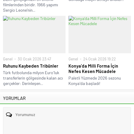
filmlerinden biridir. 1966 yapımı
Sergio Leone’nin...
Genel
30 Ocak 2026 23:47
Genel
24 Ocak 2026 19:22
Ruhunu Kaybeden Tribünler
Konya’da Milli Forma İçin
Nefes Kesen Mücadele
Türk futbolunda milyon Euro'luk
transferlerin gölgesinde kalan acı
Paletli Yüzmede 2026 sezonu
gerçekler: Derinleşen...
Konya'da başladı!
YORUMLAR