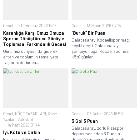
Genel
31 Temmuz 2026 14:15
Genel
13 Nisan 2026 07:15
Karanlığa Karşı Omuz Omuza:
“Buruk” Bir Puan
Sporun Dönüştürücü Gücüyle
Galatasaray-Kocaelispor maçı
Toplumsal Farkındalık Gecesi
keyifli geçti. Galatasaray
Günümüz dünyasında giderek
şampiyonluğa, Kocaelispor ise
artan ve toplumun temel yapı
kötü günler...
taşlarını derinden...
Genel
,
KÖŞE YAZARLARI
,
Köşe
Genel
08 Şubat 2026 19:50
Yazıları
,
Voleybol
3 Gol 3 Puan
14 Mart 2026 01:44
Galatasaray, zorlu Rizespor
İyi, Kötü ve Çirkin
deplasmanından 3 Puanla
Bizim gençliğimizin en önemli
döndüğü maçın detaylı analizi...