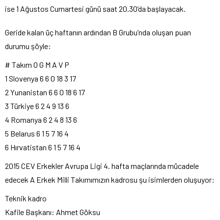
ise 1 Ağustos Cumartesi günü saat 20.30’da başlayacak.
Geride kalan üç haftanın ardından B Grubu’nda oluşan puan
durumu şöyle:
# Takım O G M A V P
1 Slovenya 6 6 0 18 3 17
2 Yunanistan 6 6 0 18 6 17
3 Türkiye 6 2 4 9 13 6
4 Romanya 6 2 4 8 13 6
5 Belarus 6 1 5 7 16 4
6 Hırvatistan 6 1 5 7 16 4
2015 CEV Erkekler Avrupa Ligi 4. hafta maçlarında mücadele
edecek A Erkek Milli Takımımızın kadrosu şu isimlerden oluşuyor:
Teknik kadro
Kafile Başkanı: Ahmet Göksu