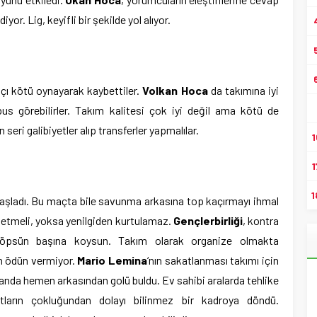
r. Lig, keyifli bir şekilde yol alıyor.
çı kötü oynayarak kaybettiler.
Volkan Hoca
da takımına iyi
bus görebilirler. Takım kalitesi çok iyi değil ama kötü de
in seri galibiyetler alıp transferler yapmalılar.
1
1
1
 başladı. Bu maçta bile savunma arkasına top kaçırmayı ihmal
 etmeli, yoksa yenilgiden kurtulamaz.
Gençlerbirliği
, kontra
 öpsün başına koysun. Takım olarak organize olmakta
an ödün vermiyor.
Mario Lemina
‘nın sakatlanması takımı için
anda hemen arkasından golü buldu. Ev sahibi aralarda tehlike
tların çokluğundan dolayı bilinmez bir kadroya döndü.