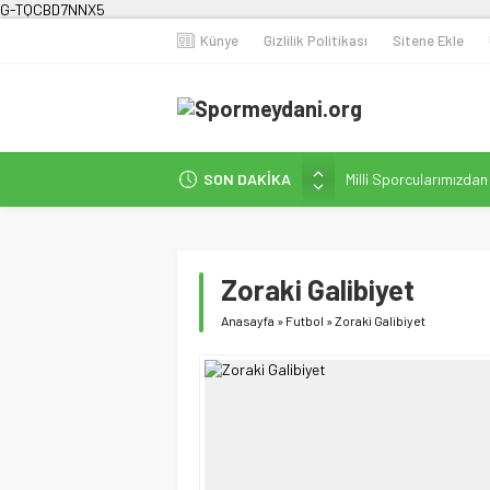
G-TQCBD7NNX5
Künye
Gizlilik Politikası
Sitene Ekle
Milli Sporcularımızda
SON DAKİKA
Karanlığa Karşı Omuz
Gecesi
İstanbul’da Doğa Kampı
Zoraki Galibiyet
Fenerbahçe Kadın Fut
Anasayfa
»
Futbol
»
Zoraki Galibiyet
Efor Çay’dan Futbola 