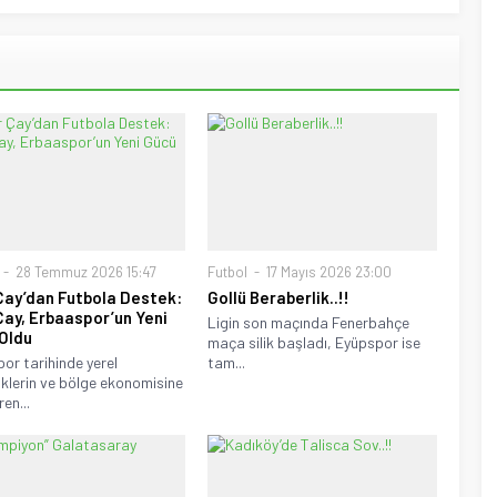
28 Temmuz 2026 15:47
Futbol
17 Mayıs 2026 23:00
Çay’dan Futbola Destek:
Gollü Beraberlik..!!
Çay, Erbaaspor’un Yeni
Ligin son maçında Fenerbahçe
Oldu
maça silik başladı, Eyüpspor ise
por tarihinde yerel
tam...
klerin ve bölge ekonomisine
en...