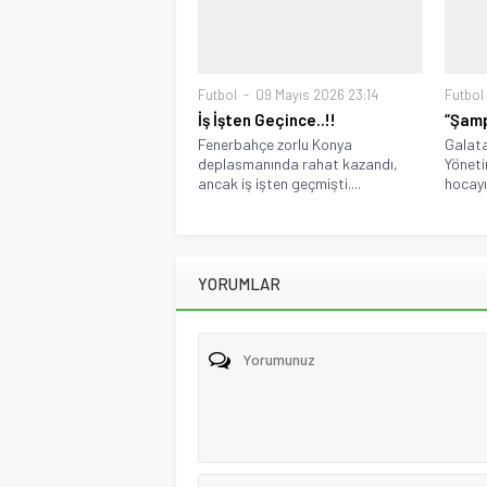
Futbol
09 Mayıs 2026 23:14
Futbol
İş İşten Geçince..!!
“Şamp
Fenerbahçe zorlu Konya
Galata
deplasmanında rahat kazandı,
Yöneti
ancak iş işten geçmişti....
hocayı 
YORUMLAR