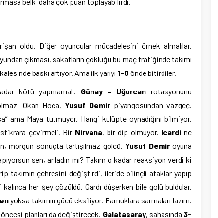
turmasa belki daha çok puan toplayabilirdi.
şan oldu. Diğer oyuncular mücadelesini örnek almalılar.
oyundan çıkması, sakatların çokluğu bu maç trafiğinde takımı
alesinde baskı artıyor. Ama ilk yarıyı
1-0
önde bitirdiler.
kadar kötü yapmamalı.
Günay – Uğurcan
rotasyonunu
 olmaz. Okan Hoca,
Yusuf Demir
piyangosundan vazgeç.
rsa” ama Maya tutmuyor. Hangi kulüpte oynadığını bilmiyor.
istikrara çevirmeli. Bir
Nirvana
, bir dip olmuyor.
Icardi
ne
un, morgun sonuçta tartışılmaz golcü.
Yusuf Demir
oyuna
apıyorsun sen, anladın mı? Takım o kadar reaksiyon verdi ki
rip takımın çehresini değiştirdi, ileride bilinçli ataklar yapıp
şi kalınca her şey çözüldü. Gardı düşerken bile golü buldular.
hen
yoksa takımın gücü eksiliyor. Pamuklara sarmaları lazım.
 öncesi planları da değiştirecek.
Galatasaray
, sahasında
3-