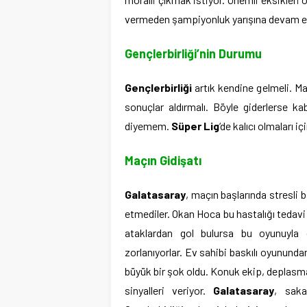
vermeden şampiyonluk yarışına devam ediyo
Gençlerbirliği’nin Durumu
Gençlerbirliği
artık kendine gelmeli. Ma
sonuçlar aldırmalı. Böyle giderlerse ka
diyemem.
Süper Lig
‘de kalıcı olmaları iç
Maçın Gidişatı
Galatasaray
, maçın başlarında stresli
etmediler. Okan Hoca bu hastalığı tedavi
ataklardan gol bulursa bu oyunuyla
zorlanıyorlar. Ev sahibi baskılı oyunund
büyük bir şok oldu. Konuk ekip, deplasm
sinyalleri veriyor.
Galatasaray
, saka