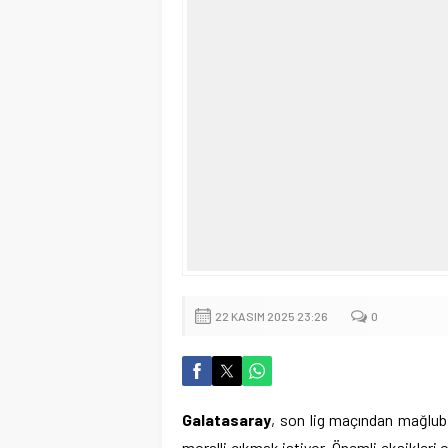
22 KASIM 2025 23:26
0
Galatasaray
, son lig maçından mağlub
moralli çıkmak istiyor. Önemli eksikleri 