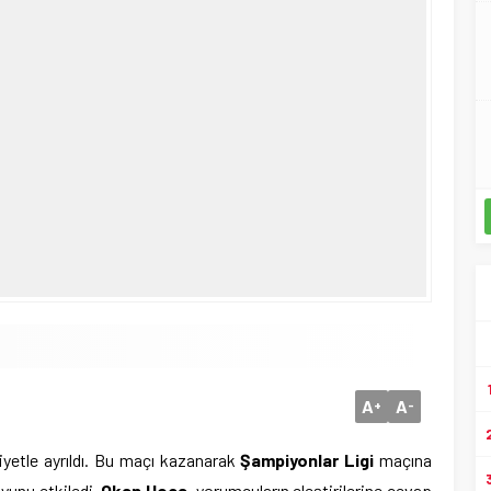
A
A
+
-
iyetle ayrıldı. Bu maçı kazanarak
Şampiyonlar Ligi
maçına
oyunu etkiledi.
Okan Hoca
, yorumcuların eleştirilerine cevap