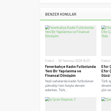
BENZER KONULAR
Futbol
28 Temmuz 2026 16:07
Futbol
Fenerbahçe Kadın Futbolunda
Efor 
Yeni Bir Yapılanma ve
Efor 
Finansal Dönüşüm
Gücü 
Yeşil sahalarda kadın futbolunun
Türk s
yükselişi tüm hızıyla devam
dinami
ederken, Türk...
yön ver