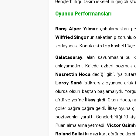
Gençlerbirliği, takım iskeletini geç oluş
Oyuncu Performansları
Barış Alper Yılmaz
çabalamaktan peri
Wilfried Singo
‘nun sakatlanıp zorunlu 
zorlayacak. Konuk ekip top kaybettikçe k
Galatasaray
, alan savunmasını bu 
anlayamadım. Kalede ezberi bozmak
Nasrettin Hoca
dediği gibi, “ya tuta
Leroy Sané
istikrarsız oyununu artık 
olursa olsun baştan başlamalıydı. Yorg
girdi ve yerine
İlkay
girdi. Okan Hoca, n
goller bağıra çağıra geldi. İlkay oyuna gi
pozisyonlar yarattı. Gençlerbirliği 10 ki
Puan almalarına yetmedi.
Victor Osim
Roland Sallai
kırmızı kart görünce derbi