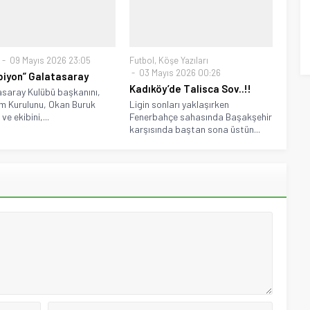
09 Mayıs 2026 23:05
Futbol
,
Köşe Yazıları
03 Mayıs 2026 00:26
iyon” Galatasaray
Kadıköy’de Talisca Sov..!!
saray Kulübü başkanını,
m Kurulunu, Okan Buruk
Ligin sonları yaklaşırken
ve ekibini,...
Fenerbahçe sahasında Başakşehir
karşısında baştan sona üstün...