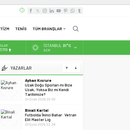
TİZM
TENİS
TÜM BRANŞLAR
İSTANBUL
31°C
OLAR
7,7111
AÇIK
URO
5,1881
YAZARLAR
Ayhan Kısrure
LTIN
.660,55
Uzak Doğu Sporları mı Bize
Uzak, Yoksa Biz mi Kendi
Tarihimize?
İST
3.779,39
24 Ocak 2026 20:03
Binali Kartal
Futbolda İkinci Bahar: Vetran
Elit Master Lig
23 Eylül 2025 22:28