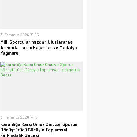
Tayyar Sümen
Sultanlar Sizlerle Gurur
Duyuyoruz!
28 Temmuz 2026 15:15
31 Temmuz 2026 15:05
Ufuk Ağca
Milli Sporcularımızdan Uluslararası
“Şampiyon” Galatasaray
Arenada Tarihi Başarılar ve Madalya
09 Mayıs 2026 23:05
Yağmuru
31 Temmuz 2026 14:15
Karanlığa Karşı Omuz Omuza: Sporun
Dönüştürücü Gücüyle Toplumsal
Farkındalık Gecesi