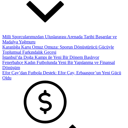
Milli Sporcularımızdan Uluslararası Arenada Tarihi Başarılar ve
Madalya Yağmuru
Karanlığa Karşı Omuz Omuza: Sporun Dönüştürücü Gücüyle
Toplumsal Farkındalık Gecesi
İstanbul’da Doğa Kampı ile Yeni Bir Dönem Başlıyor
Fenerbahçe Kadın Futbolunda Yeni Bir Yapılanma ve Finansal
Dönüşüm
Efor Çay’dan Futbola Destek: Efor Çay, Erbaaspor’un Yeni Gücü
Oldu