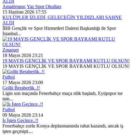
Amatörspor
,
Yaz Spor Okulları
15 Haziran 2026 17:55
KULÜPLER İZLEDİ, GELECEĞİN YILDIZLARI SAHNE
ALDI
İBB Gençlik ve Spor Hizmetleri Dairesi Başkanlığı ile Spor
İstanbul...
Zmanşet
18 Mayıs 2026 23:21
19 MAYIS GENÇLİK VE SPOR BAYRAMI KUTLU OLSUN!
19 MAYIS GENÇLİK VE SPOR BAYRAMI KUTLU OLSUN!
Futbol
17 Mayıs 2026 23:00
Gollü Beraberlik..!!
Ligin son maçında Fenerbahçe maça silik başladı, Eyüpspor ise
tam...
Futbol
09 Mayıs 2026 23:14
İş İşten Geçince..!!
Fenerbahçe zorlu Konya deplasmanında rahat kazandı, ancak iş
işten geçmişti....