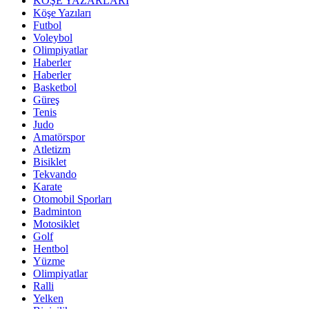
KÖŞE YAZARLARI
Köşe Yazıları
Futbol
Voleybol
Olimpiyatlar
Haberler
Haberler
Basketbol
Güreş
Tenis
Judo
Amatörspor
Atletizm
Bisiklet
Tekvando
Karate
Otomobil Sporları
Badminton
Motosiklet
Golf
Hentbol
Yüzme
Olimpiyatlar
Ralli
Yelken