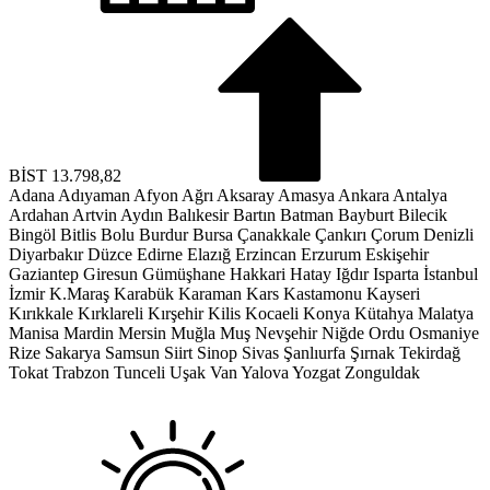
BİST
13.798,82
Adana
Adıyaman
Afyon
Ağrı
Aksaray
Amasya
Ankara
Antalya
Ardahan
Artvin
Aydın
Balıkesir
Bartın
Batman
Bayburt
Bilecik
Bingöl
Bitlis
Bolu
Burdur
Bursa
Çanakkale
Çankırı
Çorum
Denizli
Diyarbakır
Düzce
Edirne
Elazığ
Erzincan
Erzurum
Eskişehir
Gaziantep
Giresun
Gümüşhane
Hakkari
Hatay
Iğdır
Isparta
İstanbul
İzmir
K.Maraş
Karabük
Karaman
Kars
Kastamonu
Kayseri
Kırıkkale
Kırklareli
Kırşehir
Kilis
Kocaeli
Konya
Kütahya
Malatya
Manisa
Mardin
Mersin
Muğla
Muş
Nevşehir
Niğde
Ordu
Osmaniye
Rize
Sakarya
Samsun
Siirt
Sinop
Sivas
Şanlıurfa
Şırnak
Tekirdağ
Tokat
Trabzon
Tunceli
Uşak
Van
Yalova
Yozgat
Zonguldak