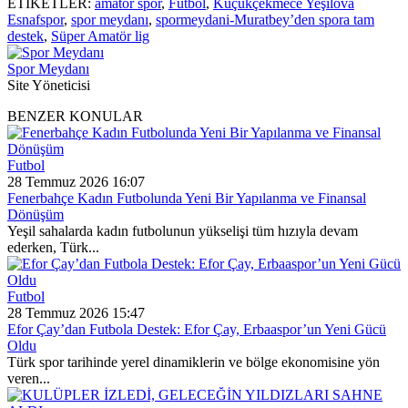
ETİKETLER:
amatör spor
,
Futbol
,
Küçükçekmece Yeşilova
Esnafspor
,
spor meydanı
,
spormeydani-Muratbey’den spora tam
destek
,
Süper Amatör lig
Spor Meydanı
Site Yöneticisi
BENZER KONULAR
Futbol
28 Temmuz 2026 16:07
Fenerbahçe Kadın Futbolunda Yeni Bir Yapılanma ve Finansal
Dönüşüm
Yeşil sahalarda kadın futbolunun yükselişi tüm hızıyla devam
ederken, Türk...
Futbol
28 Temmuz 2026 15:47
Efor Çay’dan Futbola Destek: Efor Çay, Erbaaspor’un Yeni Gücü
Oldu
Türk spor tarihinde yerel dinamiklerin ve bölge ekonomisine yön
veren...