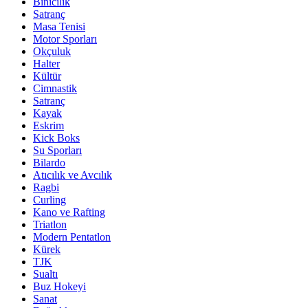
Binicilik
Satranç
Masa Tenisi
Motor Sporları
Okçuluk
Halter
Kültür
Cimnastik
Satranç
Kayak
Eskrim
Kick Boks
Su Sporları
Bilardo
Atıcılık ve Avcılık
Ragbi
Curling
Kano ve Rafting
Triatlon
Modern Pentatlon
Kürek
TJK
Sualtı
Buz Hokeyi
Sanat