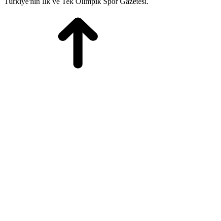
Türkiye'nin İlk ve Tek Olimpik Spor Gazetesi.