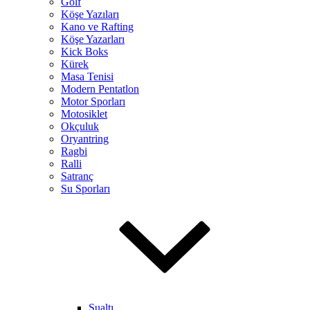
Golf
Köşe Yazıları
Kano ve Rafting
Köşe Yazarları
Kick Boks
Kürek
Masa Tenisi
Modern Pentatlon
Motor Sporları
Motosiklet
Okçuluk
Oryantring
Ragbi
Ralli
Satranç
Su Sporları
Sualtı