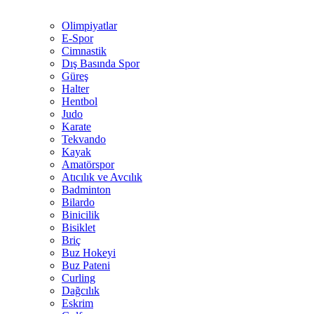
Olimpiyatlar
E-Spor
Cimnastik
Dış Basında Spor
Güreş
Halter
Hentbol
Judo
Karate
Tekvando
Kayak
Amatörspor
Atıcılık ve Avcılık
Badminton
Bilardo
Binicilik
Bisiklet
Briç
Buz Hokeyi
Buz Pateni
Curling
Dağcılık
Eskrim