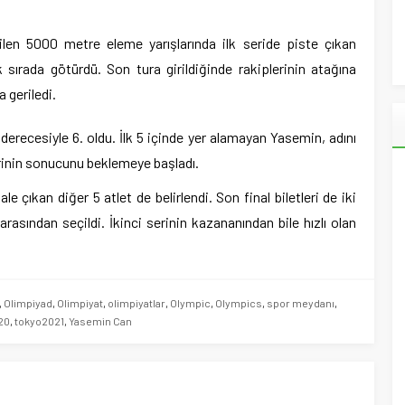
ilen 5000 metre eleme yarışlarında ilk seride piste çıkan
k sırada götürdü. Son tura girildiğinde rakiplerinin atağına
a geriledi.
derecesiyle 6. oldu. İlk 5 içinde yer alamayan Yasemin, adını
erinin sonucunu beklemeye başladı.
e çıkan diğer 5 atlet de belirlendi. Son final biletleri de iki
 arasından seçildi. İkinci serinin kazananından bile hızlı olan
,
Olimpiyad
,
Olimpiyat
,
olimpiyatlar
,
Olympic
,
Olympics
,
spor meydanı
,
20
,
tokyo2021
,
Yasemin Can