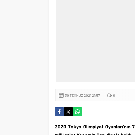
30 TEMMUZ 2021 21:57
0
2020 Tokyo Olimpiyat Oyunları’nın 
milli atlet Yasemin Can, finale kaldı.