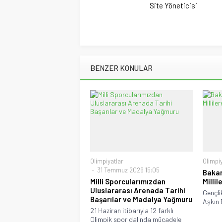
Site Yöneticisi
BENZER KONULAR
Olimpiyatlar
Olimpiy
31 Temmuz 2026 15:05
Bakan
Milli Sporcularımızdan
Millil
Uluslararası Arenada Tarihi
Gençli
Başarılar ve Madalya Yağmuru
Aşkın B
21 Haziran itibarıyla 12 farklı
Olimpik spor dalında mücadele