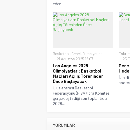
eden...
Basketbol
,
Genel
,
Olimpiyatlar
Eskri
21 Ağustos 2025 12:07
25 E
Los Angeles 2028
Genç 
Olimpiyatları: Basketbol
Hedef
Maçları Açılış Töreninden
İzmirli
Önce Başlayacak
sporcu
Uluslararası Basketbol
Federasyonu (FIBA) İcra Komitesi,
gerçekleştirdiği son toplantıda
2028...
YORUMLAR