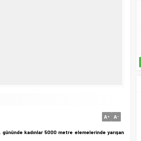
A
A
+
-
7. gününde kadınlar 5000 metre elemelerinde yarışan