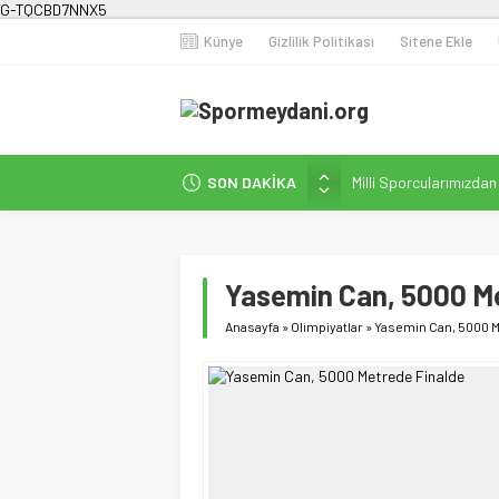
G-TQCBD7NNX5
Künye
Gizlilik Politikası
Sitene Ekle
SON DAKİKA
Milli Sporcularımızda
Karanlığa Karşı Omuz
Gecesi
İstanbul’da Doğa Kampı
Yasemin Can, 5000 Me
Fenerbahçe Kadın Fut
Anasayfa
»
Olimpiyatlar
»
Yasemin Can, 5000 M
Efor Çay’dan Futbola 