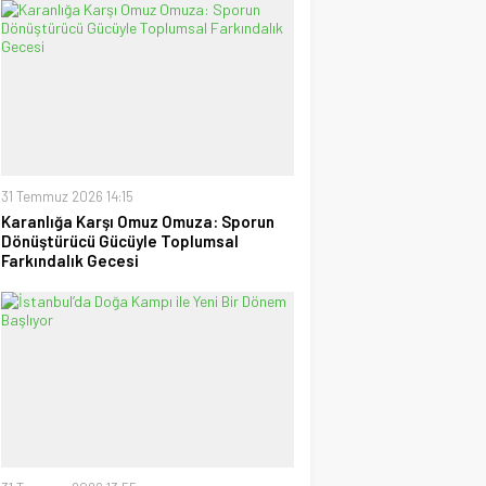
uzanan Bay Nalçakan oldu
30 Haziran 2026 17:09
Tayyar Sümen
Sultanlar Sizlerle Gurur
Duyuyoruz!
28 Temmuz 2026 15:15
Ufuk Ağca
“Şampiyon” Galatasaray
31 Temmuz 2026 14:15
09 Mayıs 2026 23:05
Karanlığa Karşı Omuz Omuza: Sporun
Dönüştürücü Gücüyle Toplumsal
Farkındalık Gecesi