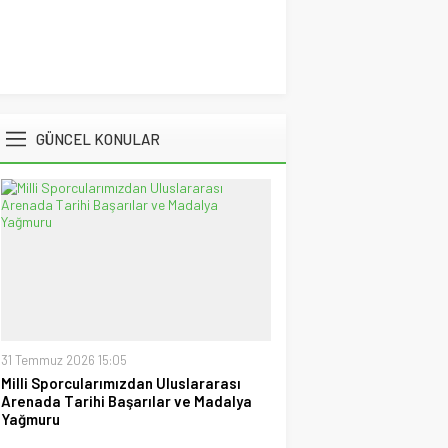
Hüseyin Tokmak
Gollü Beraberlik..!!
17 Mayıs 2026 23:00
Muzaffer Batumlu
GÜNCEL KONULAR
4 Büyüklerin Bu Hafta Maçlarını
Yönetecek Hakemler Belli
Oldu!
19 Ağustos 2021 21:05
Savaş Özalp
UEFA Son 16 Turu’nda
NoFenerbahçe! YesTtingham
Forest!
20 Şubat 2026 23:45
Selçuk Tuna
Atatürk’ün Kızları
31 Temmuz 2026 15:05
28 Temmuz 2026 12:40
Milli Sporcularımızdan Uluslararası
Arenada Tarihi Başarılar ve Madalya
Spor Meydanı
Yağmuru
100. Gazi Koşusu’nda zafere