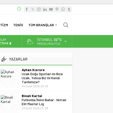
TİZM
TENİS
TÜM BRANŞLAR
İSTANBUL
32°C
OLAR
7,7046
PARÇALI BULUTLU
URO
5,0051
YAZARLAR
LTIN
.584,66
Ayhan Kısrure
Uzak Doğu Sporları mı Bize
İST
Uzak, Yoksa Biz mi Kendi
3.889,75
Tarihimize?
24 Ocak 2026 20:03
Binali Kartal
Futbolda İkinci Bahar: Vetran
Elit Master Lig
23 Eylül 2025 22:28