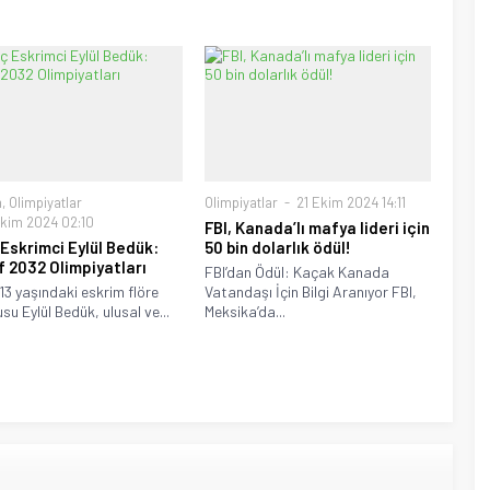
m
,
Olimpiyatlar
Olimpiyatlar
21 Ekim 2024 14:11
kim 2024 02:10
FBI, Kanada’lı mafya lideri için
Eskrimci Eylül Bedük:
50 bin dolarlık ödül!
 2032 Olimpiyatları
FBI’dan Ödül: Kaçak Kanada
 13 yaşındaki eskrim flöre
Vatandaşı İçin Bilgi Aranıyor FBI,
su Eylül Bedük, ulusal ve...
Meksika’da...