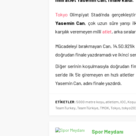
Tokyo
Olimpiyat Stadı’nda gerçekleştir
Yasemin Can
, çok uzun süre yarışı il
karşılık veremeyen milli
atlet
, arka sıralar
Mücadeleyi bırakmayan Can, 14.50.92’lik 
doğrudan finale yazdıramadı ve ikinci s
Diğer serinin koşulmasıyla doğrudan final
seride ilk 5’e giremeyen en hızlı atletler
Yasemin Can, adını finale yazdırdı.
ETİKETLER:
5000 metre koşu
,
atletizm
,
IOC
,
Koşu
TeamTurkey
,
TeamTürkiye
,
TMOK
,
Tokyo
,
tokyo20
Spor Meydanı