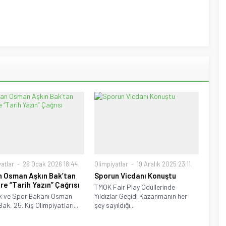
atlar
26 Ocak 2026 18:44
Olimpiyatlar
19 Aralık 2025 23:11
 Osman Aşkın Bak’tan
Sporun Vicdanı Konuştu
ere “Tarih Yazın” Çağrısı
TMOK Fair Play Ödüllerinde
k ve Spor Bakanı Osman
Yıldızlar Geçidi Kazanmanın her
ak, 25. Kış Olimpiyatları...
şey sayıldığı...