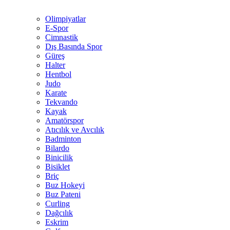
Olimpiyatlar
E-Spor
Cimnastik
Dış Basında Spor
Güreş
Halter
Hentbol
Judo
Karate
Tekvando
Kayak
Amatörspor
Atıcılık ve Avcılık
Badminton
Bilardo
Binicilik
Bisiklet
Briç
Buz Hokeyi
Buz Pateni
Curling
Dağcılık
Eskrim