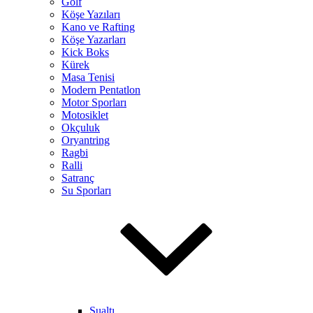
Golf
Köşe Yazıları
Kano ve Rafting
Köşe Yazarları
Kick Boks
Kürek
Masa Tenisi
Modern Pentatlon
Motor Sporları
Motosiklet
Okçuluk
Oryantring
Ragbi
Ralli
Satranç
Su Sporları
Sualtı