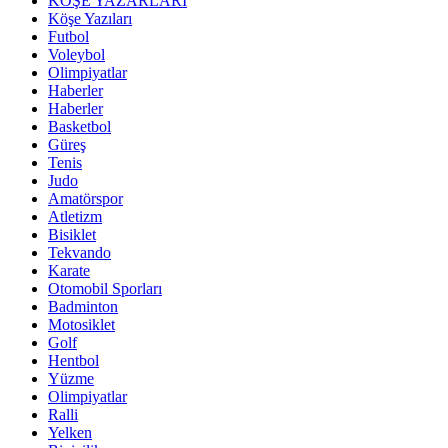
KÖŞE YAZARLARI
Köşe Yazıları
Futbol
Voleybol
Olimpiyatlar
Haberler
Haberler
Basketbol
Güreş
Tenis
Judo
Amatörspor
Atletizm
Bisiklet
Tekvando
Karate
Otomobil Sporları
Badminton
Motosiklet
Golf
Hentbol
Yüzme
Olimpiyatlar
Ralli
Yelken