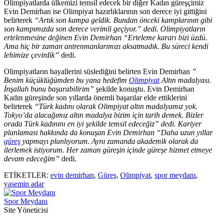
Olimpiyatlarda ülkemizi temsil edecek bir diğer Kadın güreşçimiz
Evin Demirhan ise Olimpiyat hazırlıklarının son derece iyi gittiğini
belirterek
“Artık son kampa geldik. Bundan önceki kamplarının gibi
son kampımızda son derece verimli geçiyor.” dedi. Olimpiyatların
ertelenmesine değinen Evin Demirhan “Erteleme kararı bizi üzdü.
Ama hiç bir zaman antrenmanlarımızı aksatmadık. Bu süreci kendi
lehimize çevirdik”
dedi.
Olimpiyatların hayallerini süslediğini belirten Evin Demirhan
”
Benim küçüklüğümden bu yana hedefim
Olimpiyat
Altın madalyası.
İnşallah bunu başarabilirim”
şekilde konuştu. Evin Demirhan
Kadın güreşinde son yıllarda önemli başarılar elde ettiklerini
belirterek
“Türk kadını olarak Olimpiyat altın madalyamız yok.
Tokyo’da alacağımız altın madalya bizim için tarih demek. Bizler
orada Türk kadınını en iyi şekilde temsil edeceğiz” dedi. Kariyer
planlaması hakkında da konuşan Evin Demirhan “Daha uzun yıllar
güreş
yapmayı planlıyorum. Aynı zamanda akademik olarak da
ilerlemek istiyorum. Her zaman güreşin içinde güreşe hizmet etmeye
devam edeceğim”
dedi.
ETİKETLER:
evin demirhan
,
Güreş
,
Olimpiyat
,
spor meydanı
,
yasemin adar
Spor Meydanı
Site Yöneticisi