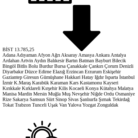
BİST
13.785,25
Adana
Adıyaman
Afyon
Ağrı
Aksaray
Amasya
Ankara
Antalya
Ardahan
Artvin
Aydın
Balıkesir
Bartın
Batman
Bayburt
Bilecik
Bingöl
Bitlis
Bolu
Burdur
Bursa
Çanakkale
Çankırı
Çorum
Denizli
Diyarbakır
Düzce
Edirne
Elazığ
Erzincan
Erzurum
Eskişehir
Gaziantep
Giresun
Gümüşhane
Hakkari
Hatay
Iğdır
Isparta
İstanbul
İzmir
K.Maraş
Karabük
Karaman
Kars
Kastamonu
Kayseri
Kırıkkale
Kırklareli
Kırşehir
Kilis
Kocaeli
Konya
Kütahya
Malatya
Manisa
Mardin
Mersin
Muğla
Muş
Nevşehir
Niğde
Ordu
Osmaniye
Rize
Sakarya
Samsun
Siirt
Sinop
Sivas
Şanlıurfa
Şırnak
Tekirdağ
Tokat
Trabzon
Tunceli
Uşak
Van
Yalova
Yozgat
Zonguldak