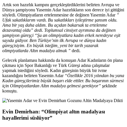
Artık son hazırlık kampını gerçekleştirdiklerini belirten Avrupa ve
Dünya şampiyonu Yasemin Adar hazırlıkların son derece iyi gittiğini
söyledi. Olimpiyatların ertelenmesine de değinen Yasemin Adar
”
Ufak sakatlıklarım vardı. Bu sakatlıkları iyileştirme şansım oldu.
Ama bir yaş daha aldım. Bu açıdan bakarsak ta ertelenme
dezavantaj oldu” dedi. Toplumsal cinsiyet ayrımına da değinen
şampiyon güreşçi “Şu an olimpiyatlara kadın erkek neredeyse eşit
sayıda gidiyor. Ben Türkiye’nin ilk Avrupa ve dünya kadın
güreşçisiyim. En büyük isteğim, yeni bir tarih yazarak
olimpiyatlarda Altın madalya almak ”
dedi.
Gelecek planlaması hakkında da konuşan Adar Kadınların ön plana
çıkması için Spor Bakanlığı ve Türk Güreşi adına çalışmalar
yapmak istediğini söyledi. Kadın güreşinin büyük bir ivme
kazandığını belirten Yasemin Adar
“Özellikle 2016 yılından bu yana
Kadın güreşçilerimiz büyük başarı elde ettiler. Bu başarının sürmesi
için Olimpiyatlardan Altın madalya gelmesi gerekiyor”
şeklinde
konuştu.
Evin Demirhan: “Olimpiyat altın madalyası
hayallerimi süslüyor”