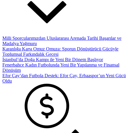
Milli Sporcularımızdan Uluslararası Arenada Tarihi Başarılar ve
Madalya Yağmuru
Karanlığa Karşı Omuz Omuza: Sporun Dönüştürücü Gücüyle
Toplumsal Farkındalık Gecesi
İstanbul’da Doğa Kampı ile Yeni Bir Dönem Başlıyor
Fenerbahçe Kadın Futbolunda Yeni Bir Yapılanma ve Finansal
Dönüşüm
Efor Çay’dan Futbola Destek: Efor Çay, Erbaaspor’un Yeni Gücü
Oldu