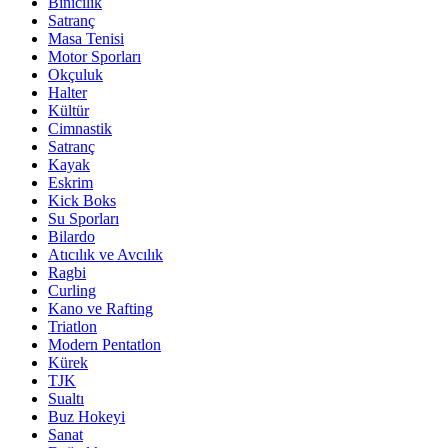
Binicilik
Satranç
Masa Tenisi
Motor Sporları
Okçuluk
Halter
Kültür
Cimnastik
Satranç
Kayak
Eskrim
Kick Boks
Su Sporları
Bilardo
Atıcılık ve Avcılık
Ragbi
Curling
Kano ve Rafting
Triatlon
Modern Pentatlon
Kürek
TJK
Sualtı
Buz Hokeyi
Sanat