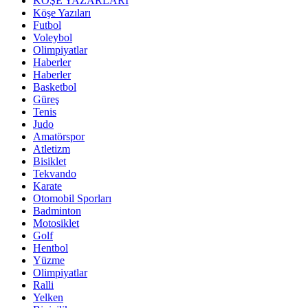
KÖŞE YAZARLARI
Köşe Yazıları
Futbol
Voleybol
Olimpiyatlar
Haberler
Haberler
Basketbol
Güreş
Tenis
Judo
Amatörspor
Atletizm
Bisiklet
Tekvando
Karate
Otomobil Sporları
Badminton
Motosiklet
Golf
Hentbol
Yüzme
Olimpiyatlar
Ralli
Yelken