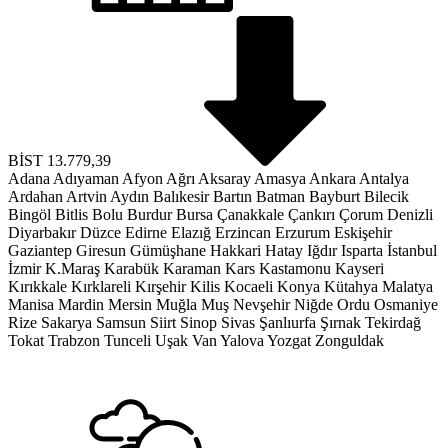
BİST
13.779,39
Adana
Adıyaman
Afyon
Ağrı
Aksaray
Amasya
Ankara
Antalya
Ardahan
Artvin
Aydın
Balıkesir
Bartın
Batman
Bayburt
Bilecik
Bingöl
Bitlis
Bolu
Burdur
Bursa
Çanakkale
Çankırı
Çorum
Denizli
Diyarbakır
Düzce
Edirne
Elazığ
Erzincan
Erzurum
Eskişehir
Gaziantep
Giresun
Gümüşhane
Hakkari
Hatay
Iğdır
Isparta
İstanbul
İzmir
K.Maraş
Karabük
Karaman
Kars
Kastamonu
Kayseri
Kırıkkale
Kırklareli
Kırşehir
Kilis
Kocaeli
Konya
Kütahya
Malatya
Manisa
Mardin
Mersin
Muğla
Muş
Nevşehir
Niğde
Ordu
Osmaniye
Rize
Sakarya
Samsun
Siirt
Sinop
Sivas
Şanlıurfa
Şırnak
Tekirdağ
Tokat
Trabzon
Tunceli
Uşak
Van
Yalova
Yozgat
Zonguldak