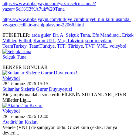
https://www.nobelyayin.com/yazar-selcuk-tuna/?
yazar=Sel%C3%A7uk%20Tuna
https://www.nobelyayin.com/turkiye-cumhuriyeti-nin-kurulusunda-
ve-gazetecilikte-manipulasyon-22066.html
ETİKETLER:
arda güler
,
Dr. A. Selçuk Tuna
,
Efe Mandıracı
,
Erkek
Milliler
,
Futbol
,
Kadın U21
,
Maç Takvimi
,
spor meydanı
,
TeamTurkey
,
TeamTürkiye
,
TFF
,
Türkiye
,
TVF
,
VNL
,
voleybol
Selçuk Tuna
BENZER KONULAR
Voleybol
28 Temmuz 2026 15:15
Sultanlar Sizlerle Gurur Duyuyoruz!
Bir şampiyona daha sona erdi. FİLENİN SULTANLARI, FIVB
Milletler Ligi...
Voleybol
28 Temmuz 2026 12:40
Atatürk’ün Kızları
Venele (VNL) de şampiyon oldu. Güzel kura çektik. Dünya
devleri...