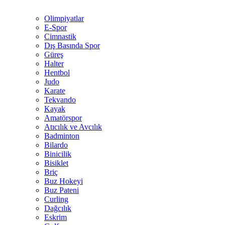
Olimpiyatlar
E-Spor
Cimnastik
Dış Basında Spor
Güreş
Halter
Hentbol
Judo
Karate
Tekvando
Kayak
Amatörspor
Atıcılık ve Avcılık
Badminton
Bilardo
Binicilik
Bisiklet
Briç
Buz Hokeyi
Buz Pateni
Curling
Dağcılık
Eskrim