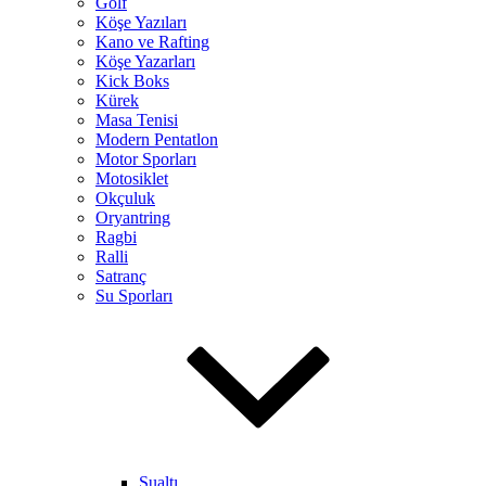
Golf
Köşe Yazıları
Kano ve Rafting
Köşe Yazarları
Kick Boks
Kürek
Masa Tenisi
Modern Pentatlon
Motor Sporları
Motosiklet
Okçuluk
Oryantring
Ragbi
Ralli
Satranç
Su Sporları
Sualtı