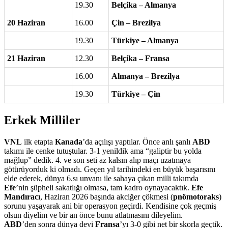
19.30
Belçika – Almanya
20 Haziran
16.00
Çin – Brezilya
19.30
Türkiye – Almanya
21 Haziran
12.30
Belçika – Fransa
16.00
Almanya – Brezilya
19.30
Türkiye – Çin
Erkek Milliler
VNL
ilk etapta
Kanada
’da açılışı yaptılar. Önce anlı şanlı
ABD
takımı ile cenke tutuştular. 3-1 yenildik ama “galiptir bu yolda
mağlup” dedik. 4. ve son seti az kalsın alıp maçı uzatmaya
götürüyorduk ki olmadı. Geçen yıl tarihindeki en büyük başarısını
elde ederek, dünya 6.sı unvanı ile sahaya çıkan milli takımda
Efe
’nin şüpheli sakatlığı olmasa, tam kadro oynayacaktık.
Efe
Mandıracı
, Haziran 2026 başında akciğer çökmesi (
pnömotoraks
)
sorunu yaşayarak ani bir operasyon geçirdi. Kendisine çok geçmiş
olsun diyelim ve bir an önce bunu atlatmasını dileyelim.
ABD
’den sonra dünya devi
Fransa
’yı 3-0 gibi net bir skorla geçtik.