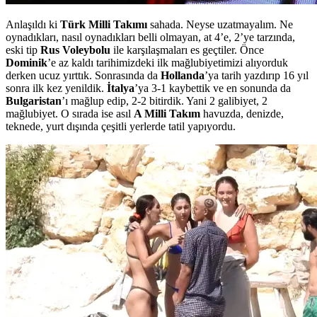
Anlaşıldı ki
Türk Milli Takımı
sahada. Neyse uzatmayalım. Ne
oynadıkları, nasıl oynadıkları belli olmayan, at 4’e, 2’ye tarzında,
eski tip
Rus Voleybolu
ile karşılaşmaları es geçtiler. Önce
Dominik
’e az kaldı tarihimizdeki ilk mağlubiyetimizi alıyorduk
derken ucuz yırttık. Sonrasında da
Hollanda
’ya tarih yazdırıp 16 yıl
sonra ilk kez yenildik.
İtalya
’ya 3-1 kaybettik ve en sonunda da
Bulgaristan
’ı mağlup edip, 2-2 bitirdik. Yani 2 galibiyet, 2
mağlubiyet. O sırada ise asıl
A Milli Takım
havuzda, denizde,
teknede, yurt dışında çeşitli yerlerde tatil yapıyordu.