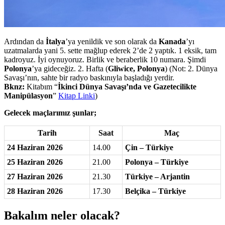
Ardından da
İtalya
’ya yenildik ve son olarak da
Kanada
’yı
uzatmalarda yani 5. sette mağlup ederek 2’de 2 yaptık. 1 eksik, tam
kadroyuz. İyi oynuyoruz. Birlik ve beraberlik 10 numara. Şimdi
Polonya
’ya gideceğiz. 2. Hafta (
Gliwice, Polonya
) (Not: 2. Dünya
Savaşı’nın, sahte bir radyo baskınıyla başladığı yerdir.
Bknz:
Kitabım “
İkinci Dünya Savaşı’nda ve Gazetecilikte
Manipülasyon
”
Kitap Linki
)
Gelecek maçlarımız şunlar;
Tarih
Saat
Maç
24 Haziran 2026
14.00
Çin – Türkiye
25 Haziran 2026
21.00
Polonya – Türkiye
27 Haziran 2026
21.30
Türkiye – Arjantin
28 Haziran 2026
17.30
Belçika – Türkiye
Bakalım neler olacak?