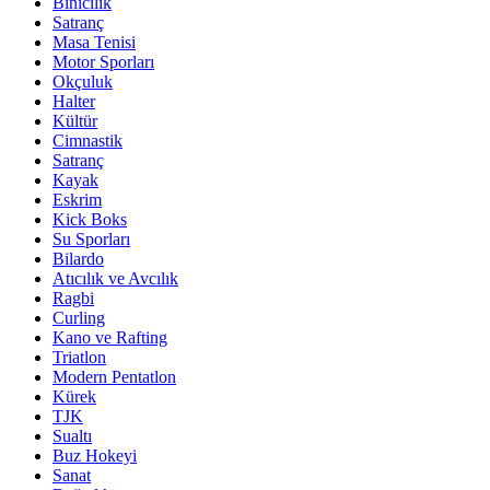
Binicilik
Satranç
Masa Tenisi
Motor Sporları
Okçuluk
Halter
Kültür
Cimnastik
Satranç
Kayak
Eskrim
Kick Boks
Su Sporları
Bilardo
Atıcılık ve Avcılık
Ragbi
Curling
Kano ve Rafting
Triatlon
Modern Pentatlon
Kürek
TJK
Sualtı
Buz Hokeyi
Sanat