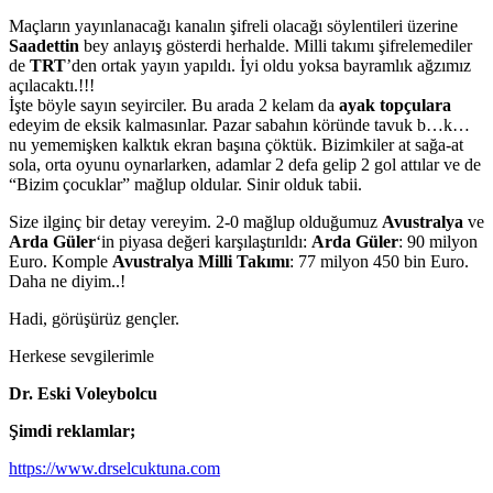
Maçların yayınlanacağı kanalın şifreli olacağı söylentileri üzerine
Saadettin
bey anlayış gösterdi herhalde. Milli takımı şifrelemediler
de
TRT
’den ortak yayın yapıldı. İyi oldu yoksa bayramlık ağzımız
açılacaktı.!!!
İşte böyle sayın seyirciler. Bu arada 2 kelam da
ayak topçulara
edeyim de eksik kalmasınlar. Pazar sabahın köründe tavuk b…k…
nu yememişken kalktık ekran başına çöktük. Bizimkiler at sağa-at
sola, orta oyunu oynarlarken, adamlar 2 defa gelip 2 gol attılar ve de
“Bizim çocuklar” mağlup oldular. Sinir olduk tabii.
Size ilginç bir detay vereyim. 2-0 mağlup olduğumuz
Avustralya
ve
Arda Güler
‘in piyasa değeri karşılaştırıldı:
Arda Güler
: 90 milyon
Euro. Komple
Avustralya Milli Takımı
: 77 milyon 450 bin Euro.
Daha ne diyim..!
Hadi, görüşürüz gençler.
Herkese sevgilerimle
Dr. Eski Voleybolcu
Şimdi reklamlar;
https://www.drselcuktuna.com