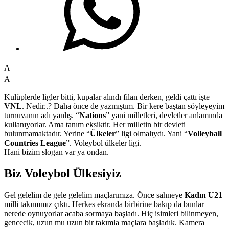
+
A
-
A
Kulüplerde ligler bitti, kupalar alındı filan derken, geldi çattı işte
VNL
. Nedir..? Daha önce de yazmıştım. Bir kere baştan söyleyeyim
turnuvanın adı yanlış. “
Nations
” yani milletleri, devletler anlamında
kullanıyorlar. Ama tanım eksiktir. Her milletin bir devleti
bulunmamaktadır. Yerine “
Ülkeler
” ligi olmalıydı. Yani “
Volleyball
Countries League
”. Voleybol ülkeler ligi.
Hani bizim slogan var ya ondan.
Biz Voleybol Ülkesiyiz
Gel gelelim de gele gelelim maçlarımıza. Önce sahneye
Kadın U21
milli takımımız çıktı. Herkes ekranda birbirine bakıp da bunlar
nerede oynuyorlar acaba sormaya başladı. Hiç isimleri bilinmeyen,
gencecik, uzun mu uzun bir takımla maçlara başladık. Kamera