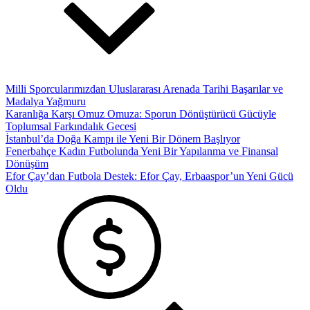
Milli Sporcularımızdan Uluslararası Arenada Tarihi Başarılar ve
Madalya Yağmuru
Karanlığa Karşı Omuz Omuza: Sporun Dönüştürücü Gücüyle
Toplumsal Farkındalık Gecesi
İstanbul’da Doğa Kampı ile Yeni Bir Dönem Başlıyor
Fenerbahçe Kadın Futbolunda Yeni Bir Yapılanma ve Finansal
Dönüşüm
Efor Çay’dan Futbola Destek: Efor Çay, Erbaaspor’un Yeni Gücü
Oldu