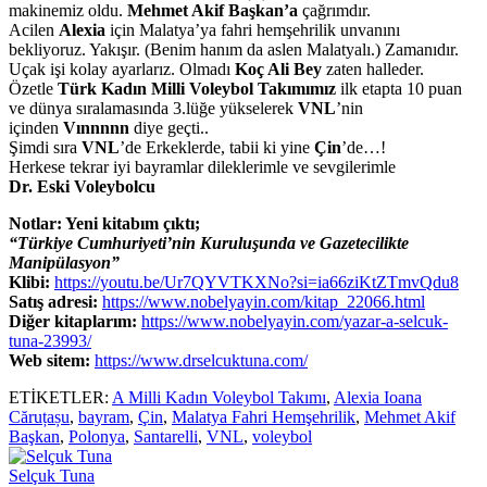
makinemiz oldu.
Mehmet Akif Başkan’a
çağrımdır.
Acilen
Alexia
için Malatya’ya fahri hemşehrilik unvanını
bekliyoruz. Yakışır. (Benim hanım da aslen Malatyalı.) Zamanıdır.
Uçak işi kolay ayarlarız. Olmadı
Koç Ali Bey
zaten halleder.
Özetle
Türk Kadın Milli Voleybol Takımımız
ilk etapta 10 puan
ve dünya sıralamasında 3.lüğe yükselerek
VNL
’nin
içinden
Vınnnnn
diye geçti..
Şimdi sıra
VNL
’de Erkeklerde, tabii ki yine
Çin
’de…!
Herkese tekrar iyi bayramlar dileklerimle ve sevgilerimle
Dr. Eski Voleybolcu
Notlar: Yeni kitabım çıktı;
“Türkiye Cumhuriyeti’nin Kuruluşunda ve Gazetecilikte
Manipülasyon”
Klibi:
https://youtu.be/Ur7QYVTKXNo?si=ia66ziKtZTmvQdu8
Satış adresi:
https://www.nobelyayin.com/kitap_22066.html
Diğer kitaplarım:
https://www.nobelyayin.com/yazar-a-selcuk-
tuna-23993/
Web sitem:
https://www.drselcuktuna.com/
ETİKETLER:
A Milli Kadın Voleybol Takımı
,
Alexia Ioana
Căruțașu
,
bayram
,
Çin
,
Malatya Fahri Hemşehrilik
,
Mehmet Akif
Başkan
,
Polonya
,
Santarelli
,
VNL
,
voleybol
Selçuk Tuna