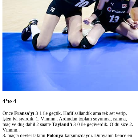
4’te 4
Önce
Fransa’yı
3-1 ile geçtik. Hafif sallandık ama tek set verip,
işten iyi sıyırdık. 1. Vınnnn.. Ardından toplam soyunma, ısınma,
maç ve duş dahil 2 saatte
Tayland’ı
3-0 ile geçiverdik. Oldu size 2.
Vınnnn..
3. maçta devler takımı
Polonya
karşımızdaydı. Dünyanın bence en