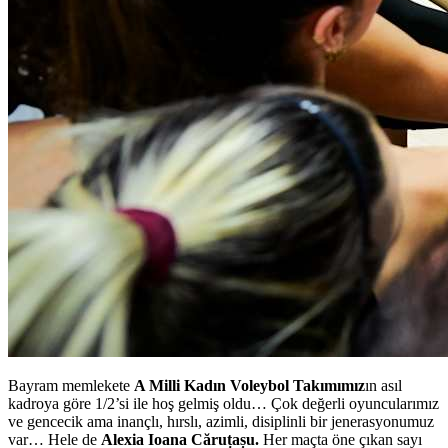
Bayram memlekete
A Milli Kadın Voleybol Takımımız
ın asıl
kadroya göre 1/2’si ile hoş gelmiş oldu… Çok değerli oyuncularımız
ve gencecik ama inançlı, hırslı, azimli, disiplinli bir jenerasyonumuz
var… Hele de
Alexia Ioana Căruțașu.
Her maçta öne çıkan sayı