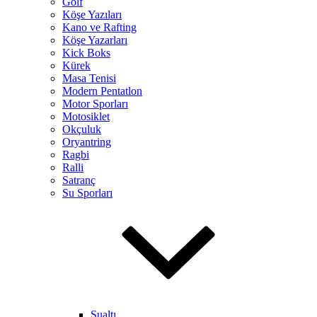
Golf
Köşe Yazıları
Kano ve Rafting
Köşe Yazarları
Kick Boks
Kürek
Masa Tenisi
Modern Pentatlon
Motor Sporları
Motosiklet
Okçuluk
Oryantring
Ragbi
Ralli
Satranç
Su Sporları
Sualtı