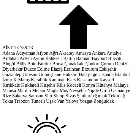
BİST
13.788,73
Adana
Adıyaman
Afyon
Ağrı
Aksaray
Amasya
Ankara
Antalya
Ardahan
Artvin
Aydın
Balıkesir
Bartın
Batman
Bayburt
Bilecik
Bingöl
Bitlis
Bolu
Burdur
Bursa
Çanakkale
Çankırı
Çorum
Denizli
Diyarbakır
Düzce
Edirne
Elazığ
Erzincan
Erzurum
Eskişehir
Gaziantep
Giresun
Gümüşhane
Hakkari
Hatay
Iğdır
Isparta
İstanbul
İzmir
K.Maraş
Karabük
Karaman
Kars
Kastamonu
Kayseri
Kırıkkale
Kırklareli
Kırşehir
Kilis
Kocaeli
Konya
Kütahya
Malatya
Manisa
Mardin
Mersin
Muğla
Muş
Nevşehir
Niğde
Ordu
Osmaniye
Rize
Sakarya
Samsun
Siirt
Sinop
Sivas
Şanlıurfa
Şırnak
Tekirdağ
Tokat
Trabzon
Tunceli
Uşak
Van
Yalova
Yozgat
Zonguldak