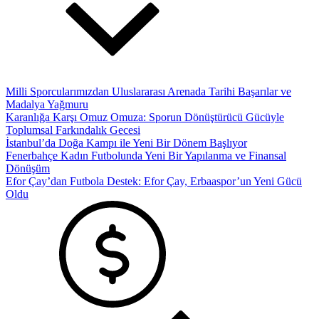
Milli Sporcularımızdan Uluslararası Arenada Tarihi Başarılar ve
Madalya Yağmuru
Karanlığa Karşı Omuz Omuza: Sporun Dönüştürücü Gücüyle
Toplumsal Farkındalık Gecesi
İstanbul’da Doğa Kampı ile Yeni Bir Dönem Başlıyor
Fenerbahçe Kadın Futbolunda Yeni Bir Yapılanma ve Finansal
Dönüşüm
Efor Çay’dan Futbola Destek: Efor Çay, Erbaaspor’un Yeni Gücü
Oldu