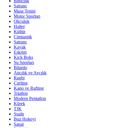
Binicilik
Satranç
Masa Tenisi
Motor Sporları
Okçuluk
Halter
Kültür
Cimnastik
Satranç
Kayak
Eskrim
Kick Boks
Su Sporları
Bilardo
Atıcılık ve Avcılık
Ragbi
Curling
Kano ve Rafting
Triatlon
Modern Pentatlon
Kürek
TJK
Sualtı
Buz Hokeyi
Sanat