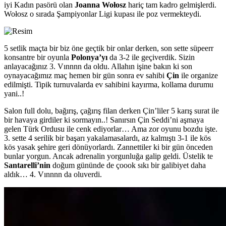
iyi Kadın pasörü olan
Joanna Wołosz
hariç tam kadro gelmişlerdi.
Wołosz o sırada Şampiyonlar Ligi kupası ile poz vermekteydi.
5 setlik maçta bir biz öne geçtik bir onlar derken, son sette süpeerr
konsantre bir oyunla
Polonya’yı
da 3-2 ile geçiverdik. Sizin
anlayacağınız 3. Vınnnn da oldu. Allahın işine bakın ki son
oynayacağımız maç hemen bir gün sonra ev sahibi
Çin
ile organize
edilmişti. Tipik turnuvalarda ev sahibini kayırma, kollama durumu
yani..!
Salon full dolu, bağırış, çağırış filan derken Çin’liler 5 karış surat ile
bir havaya girdiler ki sormayın..! Sanırsın Çin Seddi’ni aşmaya
gelen Türk Ordusu ile cenk ediyorlar… Ama zor oyunu bozdu işte.
3. sette 4 serilik bir başarı yakalamasalardı, az kalmıştı 3-1 ile kös
kös yasak şehire geri dönüyorlardı. Zannettiler ki bir gün önceden
bunlar yorgun. Ancak adrenalin yorgunluğa galip geldi. Üstelik te
Santarelli’nin
doğum gününde de çoook sıkı bir galibiyet daha
aldık… 4. Vınnnn da oluverdi.