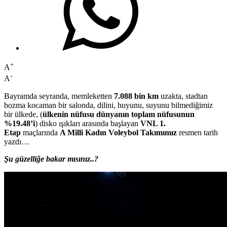
+
A
-
A
Bayramda seyranda, memleketten
7.088 bin km
uzakta, stadtan
bozma kocaman bir salonda, dilini, huyunu, suyunu bilmediğimiz
bir ülkede, (
ülkenin nüfusu dünyanın toplam nüfusunun
%19.48’i
) disko ışıkları arasında başlayan
VNL 1.
Etap
maçlarında
A Milli Kadın Voleybol Takımımız
resmen tarih
yazdı…
Şu güzelliğe bakar mısınız..?