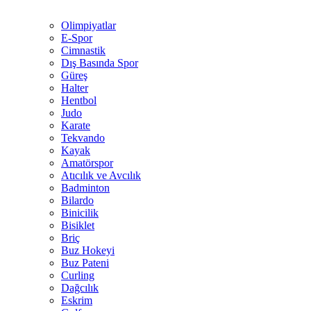
Olimpiyatlar
E-Spor
Cimnastik
Dış Basında Spor
Güreş
Halter
Hentbol
Judo
Karate
Tekvando
Kayak
Amatörspor
Atıcılık ve Avcılık
Badminton
Bilardo
Binicilik
Bisiklet
Briç
Buz Hokeyi
Buz Pateni
Curling
Dağcılık
Eskrim