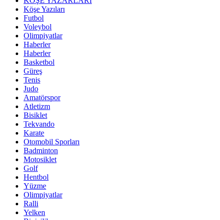
KÖŞE YAZARLARI
Köşe Yazıları
Futbol
Voleybol
Olimpiyatlar
Haberler
Haberler
Basketbol
Güreş
Tenis
Judo
Amatörspor
Atletizm
Bisiklet
Tekvando
Karate
Otomobil Sporları
Badminton
Motosiklet
Golf
Hentbol
Yüzme
Olimpiyatlar
Ralli
Yelken