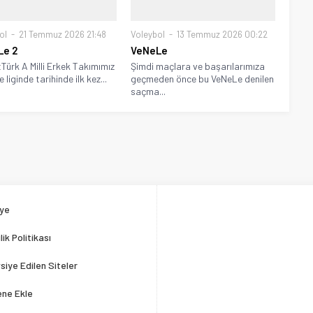
ol
21 Temmuz 2026 21:48
Voleybol
13 Temmuz 2026 00:22
Le 2
VeNeLe
Türk A Milli Erkek Takımımız
Şimdi maçlara ve başarılarımıza
liginde tarihinde ilk kez...
geçmeden önce bu VeNeLe denilen
saçma...
ye
ilik Politikası
siye Edilen Siteler
ene Ekle