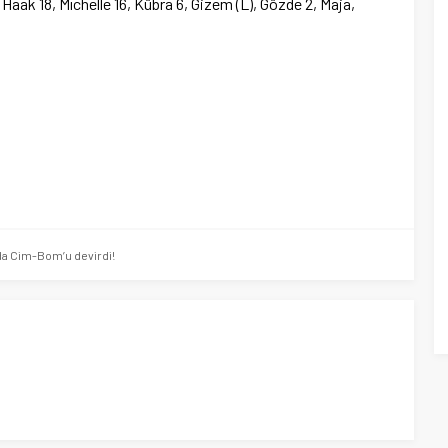
, Haak 18, Mıchelle 16, Kübra 6, Gizem (L), Gözde 2, Maja,
a Cim-Bom’u devirdi!