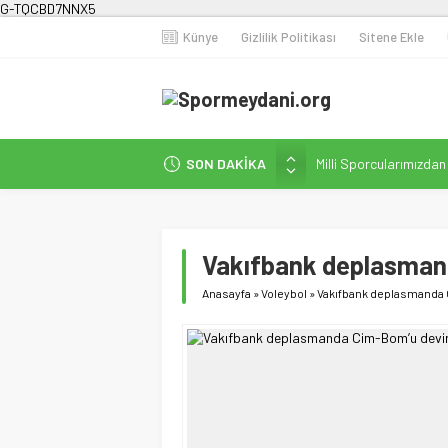
G-TQCBD7NNX5
Künye
Gizlilik Politikası
Sitene Ekle
SON DAKİKA
Milli Sporcularımızda
Karanlığa Karşı Omuz
Gecesi
İstanbul’da Doğa Kampı
Vakıfbank deplasman
Fenerbahçe Kadın Fut
Anasayfa
»
Voleybol
»
Vakıfbank deplasmanda 
Efor Çay’dan Futbola 