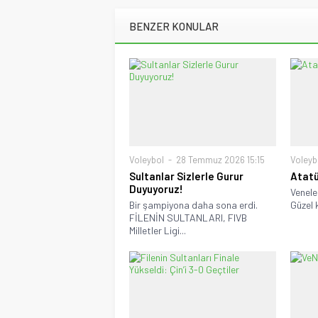
BENZER KONULAR
Voleybol
28 Temmuz 2026 15:15
Voleyb
Sultanlar Sizlerle Gurur
Atatü
Duyuyoruz!
Venele
Bir şampiyona daha sona erdi.
Güzel k
FİLENİN SULTANLARI, FIVB
Milletler Ligi...