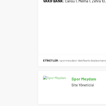
VAKIFBANK:
Cansu 1, Meliha 1, Zehra 10
ETİKETLER:
spormeydani-Vakıfbank deplasmand
Spor Meydanı
Site Yöneticisi