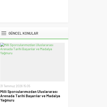
Hüseyin Tokmak
Gollü Beraberlik..!!
17 Mayıs 2026 23:00
Muzaffer Batumlu
GÜNCEL KONULAR
4 Büyüklerin Bu Hafta Maçlarını
Yönetecek Hakemler Belli
Oldu!
19 Ağustos 2021 21:05
Savaş Özalp
UEFA Son 16 Turu’nda
NoFenerbahçe! YesTtingham
Forest!
20 Şubat 2026 23:45
Selçuk Tuna
Atatürk’ün Kızları
31 Temmuz 2026 15:05
28 Temmuz 2026 12:40
Milli Sporcularımızdan Uluslararası
Arenada Tarihi Başarılar ve Madalya
Spor Meydanı
Yağmuru
100. Gazi Koşusu’nda zafere