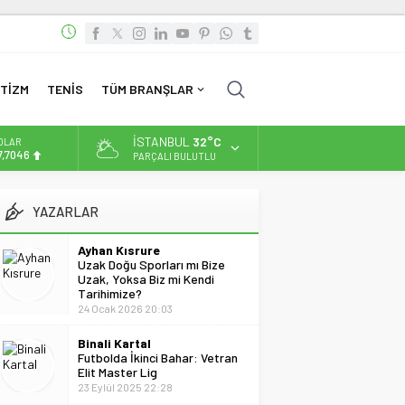
TİZM
TENİS
TÜM BRANŞLAR
İSTANBUL
32°C
OLAR
7,7046
PARÇALI BULUTLU
URO
5,0051
YAZARLAR
LTIN
.584,66
Ayhan Kısrure
Uzak Doğu Sporları mı Bize
İST
Uzak, Yoksa Biz mi Kendi
3.889,75
Tarihimize?
24 Ocak 2026 20:03
Binali Kartal
Futbolda İkinci Bahar: Vetran
Elit Master Lig
23 Eylül 2025 22:28