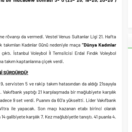
ne rövanşı da vermedi. Vestel Venus Sultanlar Ligi 21. Hafta
k takımları Kadınlar Günü nedeniyle maça
“Dünya Kadınlar
 çıktı. İstanbul Voleybol İl Temsilcisi Erdal Fındık Voleybol
 takım kaptanlarına çiçek verdi.
Nİ SÜRDÜRDÜ!
 9, servisten 5 ve rakip takım hatasından da aldığı 21sayıyla
ü. Vakıfbank yaptığı 21 karşılaşmada bir mağlubiyete karşılık
sadece 9 set verdi. Puanını da 60’a yükseltti. Lider Vakıfbank
itra ile yapacak. Son maçı kazanan etabı birinci olarak
 galibiyete karşılık 7. Kez mağlubiyetle tanıştı. 41 puanla 4.