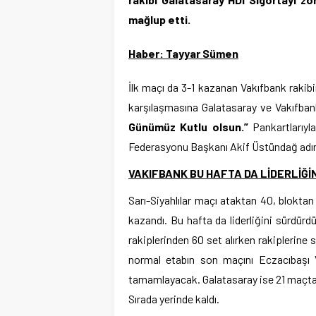
mağlup etti.
Haber: Tayyar Sümen
İlk maçı da 3-1 kazanan Vakıfbank rakibi
karşılaşmasına Galatasaray ve Vakıfban
Günümüz Kutlu olsun.”
Pankartlarıyla
Federasyonu Başkanı Akif Üstündağ adına
VAKIFBANK BU HAFTA DA LİDERLİĞİ
Sarı-Siyahlılar maçı ataktan 40, bloktan
kazandı. Bu hafta da liderliğini sürdürd
rakiplerinden 60 set alırken rakiplerine 
normal etabın son maçını Eczacıbaşı V
tamamlayacak. Galatasaray ise 21 maçta 14
Sırada yerinde kaldı.