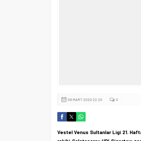
08 MART 2020 22:20
0
Vestel Venus Sultanlar Ligi 21. Haf
rakibi Galatasaray HDI Sigortayı zo