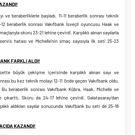
KAZANDI!
ayı ve beraberliklerle başladı. 11-11 beraberlik sonrası teknik
2-12 beraberlik sonrası Vakıfbank İsveçli oyuncusu Haak ve
çlarıyla skoru 23-21 lehine çevirdi. Karşılıklı alınan sayılarla
servis hatası ve Mıchelle’nin smaç sayısıyla ilk seti 25-23
ANK FARKLI ALDI!
ette büyük çekişme içerisinde karşılıklı alınan sayı ve
 sonrası bu kez teknik molayı 12-11 önde geçen Vakıfbank oldu.
ı. Bu beraberlik sonrası Vakıfbank Kübra, Haak, Mıchelle ve
e çıkarttı. Skoru da 24-17 lehine çevirdi. Galatasaray’dan
ılıklı aldıkları sayılar sonucunda Vakıfbank bu seti de 25-18
.
MAÇIDA KAZANDI!