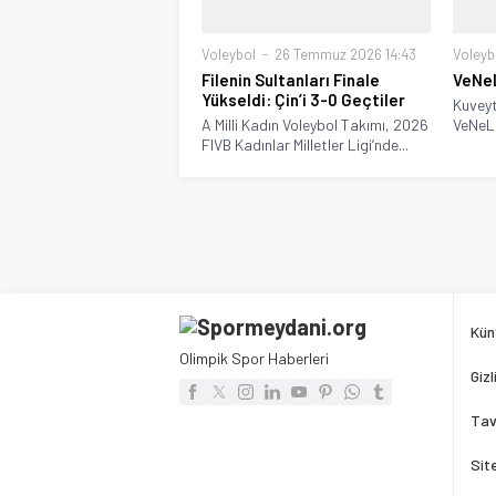
Voleybol
26 Temmuz 2026 14:43
Voleyb
Filenin Sultanları Finale
VeNe
Yükseldi: Çin’i 3-0 Geçtiler
Kuveyt
A Milli Kadın Voleybol Takımı, 2026
VeNeLe 
FIVB Kadınlar Milletler Ligi’nde...
Kün
Olimpik Spor Haberleri
Gizl
Tav
Sit