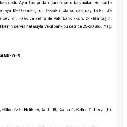
 kesmedi. Aynı tempoda üçüncü sete başladılar. Bu sette
olaya 12-10 önde girdi. Teknik mola sonrası sayı farkını 3’e
e çevirdi. Haak ve Zehra ile Vakıfbank skoru 24-19’a taşıdı.
like’nin servis hatasıyla Vakıfbank bu seti de 25-20 aldı. Maçı
BANK: 0-3
, Güldeniz 5, Melike 5, Anthı 16, Cansu 4, Belien 11, Derya (L),