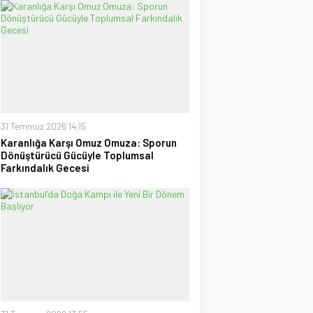
uzanan Bay Nalçakan oldu
30 Haziran 2026 17:09
Tayyar Sümen
Sultanlar Sizlerle Gurur
Duyuyoruz!
28 Temmuz 2026 15:15
Ufuk Ağca
“Şampiyon” Galatasaray
31 Temmuz 2026 14:15
09 Mayıs 2026 23:05
Karanlığa Karşı Omuz Omuza: Sporun
Dönüştürücü Gücüyle Toplumsal
Farkındalık Gecesi