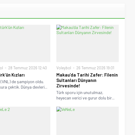
ol
28 Temmuz 2026 12:40
Voleybol
26 Temmuz 2026 19:01
rk’ün Kızları
Makau’da Tarihi Zafer: Filenin
Sultanları Dünyanın
 (VNL) de şampiyon oldu.
Zirvesinde!
ura çektik. Dünya devleri...
Türk sporu için unutulmaz,
heyecan verici ve gurur dolu bir...