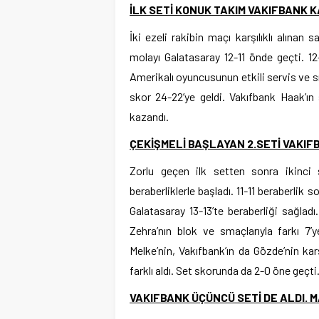
İLK SETİ KONUK TAKIM VAKIFBANK 
İki ezeli rakibin maçı karşılıklı alınan s
molayı Galatasaray 12-11 önde geçti. 1
Amerikalı oyuncusunun etkili servis ve sma
skor 24-22’ye geldi. Vakıfbank Haak’ın 
kazandı.
ÇEKİŞMELİ BAŞLAYAN 2.SETİ VAKIFB
Zorlu geçen ilk setten sonra ikinci s
beraberliklerle başladı. 11-11 beraberlik
Galatasaray 13-13’te beraberliği sağlad
Zehra’nın blok ve smaçlarıyla farkı 7’y
Melke’nin, Vakıfbank’ın da Gözde’nin karş
farklı aldı. Set skorunda da 2-0 öne geçti
VAKIFBANK ÜÇÜNCÜ SETİ DE ALDI. 