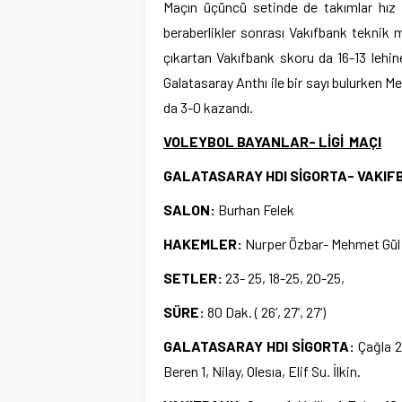
Maçın üçüncü setinde de takımlar hız
beraberlikler sonrası Vakıfbank teknik m
çıkartan Vakıfbank skoru da 16-13 lehin
Galatasaray Anthı ile bir sayı bulurken Me
da 3-0 kazandı.
VOLEYBOL BAYANLAR- LİGİ MAÇI
GALATASARAY HDI SİGORTA- VAKIF
SALON:
Burhan Felek
HAKEMLER:
Nurper Özbar- Mehmet Gül
SETLER:
23- 25, 18-25, 20-25,
SÜRE:
80 Dak. ( 26’, 27’, 27’)
GALATASARAY HDI SİGORTA:
Çağla 2
Beren 1, Nilay, Olesıa, Elif Su. İlkin.