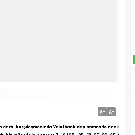
A
A
+
-
ta derbi karşılaşmasında Vakıfbank deplasmanda ezeli
rlu bir mücadele sonrası 3- 0 (23- 25, 18-25, 20-25 )