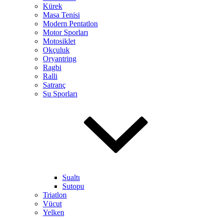
Kürek
Masa Tenisi
Modern Pentatlon
Motor Sporları
Motosiklet
Okçuluk
Oryantring
Ragbi
Ralli
Satranç
Su Sporları
Sualtı
Sutopu
Triatlon
Vücut
Yelken