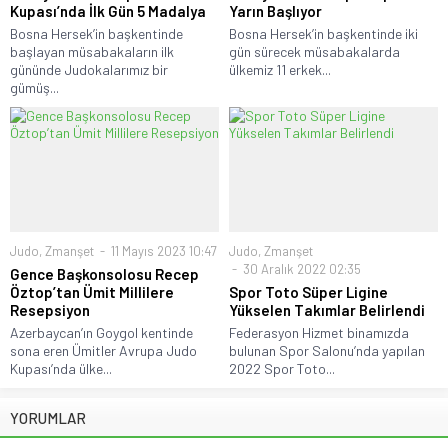
Kupası’nda İlk Gün 5 Madalya
Yarın Başlıyor
Bosna Hersek’in başkentinde
Bosna Hersek’in başkentinde iki
başlayan müsabakaların ilk
gün sürecek müsabakalarda
gününde Judokalarımız bir
ülkemiz 11 erkek...
gümüş...
Judo
,
Zmanşet
11 Mayıs 2023 10:47
Judo
,
Zmanşet
30 Aralık 2022 02:35
Gence Başkonsolosu Recep
Öztop’tan Ümit Millilere
Spor Toto Süper Ligine
Resepsiyon
Yükselen Takımlar Belirlendi
Azerbaycan’ın Goygol kentinde
Federasyon Hizmet binamızda
sona eren Ümitler Avrupa Judo
bulunan Spor Salonu’nda yapılan
Kupası’nda ülke...
2022 Spor Toto...
YORUMLAR