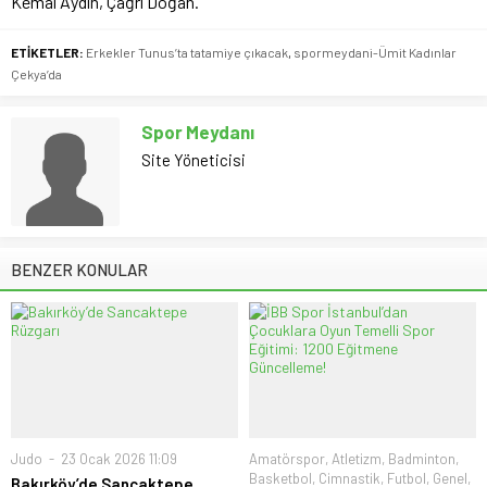
Kemal Aydın, Çağrı Doğan.
ETİKETLER:
Erkekler Tunus’ta tatamiye çıkacak
,
spormeydani-Ümit Kadınlar
Çekya’da
Spor Meydanı
Site Yöneticisi
BENZER KONULAR
Judo
23 Ocak 2026 11:09
Amatörspor
,
Atletizm
,
Badminton
,
Basketbol
,
Cimnastik
,
Futbol
,
Genel
,
Bakırköy’de Sancaktepe