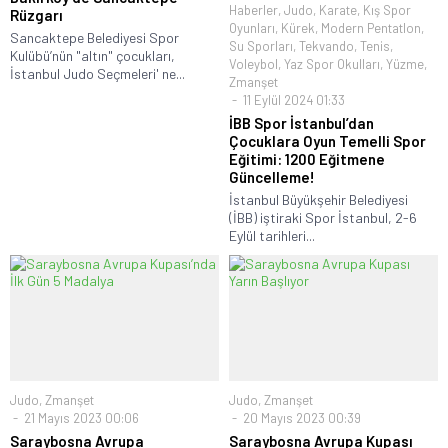
Haberler
,
Judo
,
Karate
,
Kış Spor
Rüzgarı
Oyunları
,
Kürek
,
Modern Pentatlon
,
Sancaktepe Belediyesi Spor
Su Sporları
,
Tekvando
,
Tenis
,
Kulübü’nün "altın" çocukları,
Voleybol
,
Yaz Spor Okulları
,
Yüzme
,
İstanbul Judo Seçmeleri' ne...
Zmanşet
11 Eylül 2024 01:33
İBB Spor İstanbul’dan
Çocuklara Oyun Temelli Spor
Eğitimi: 1200 Eğitmene
Güncelleme!
İstanbul Büyükşehir Belediyesi
(İBB) iştiraki Spor İstanbul, 2-6
Eylül tarihleri...
Judo
,
Zmanşet
Judo
,
Zmanşet
21 Mayıs 2023 00:06
20 Mayıs 2023 00:39
Saraybosna Avrupa
Saraybosna Avrupa Kupası