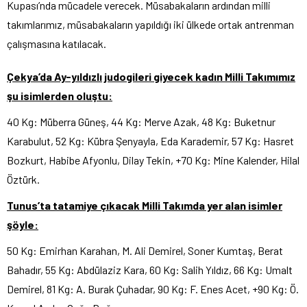
Kupası’nda mücadele verecek. Müsabakaların ardından milli
takımlarımız, müsabakaların yapıldığı iki ülkede ortak antrenman
çalışmasına katılacak.
Çekya’da Ay-yıldızlı judogileri giyecek kadın Milli Takımımız
şu isimlerden oluştu:
40 Kg: Müberra Güneş, 44 Kg: Merve Azak, 48 Kg: Buketnur
Karabulut, 52 Kg: Kübra Şenyayla, Eda Karademir, 57 Kg: Hasret
Bozkurt, Habibe Afyonlu, Dilay Tekin, +70 Kg: Mine Kalender, Hilal
Öztürk.
Tunus’ta tatamiye çıkacak Milli Takımda yer alan isimler
şöyle:
50 Kg: Emirhan Karahan, M. Ali Demirel, Soner Kumtaş, Berat
Bahadır, 55 Kg: Abdülaziz Kara, 60 Kg: Salih Yıldız, 66 Kg: Umalt
Demirel, 81 Kg: A. Burak Çuhadar, 90 Kg: F. Enes Acet, +90 Kg: Ö.