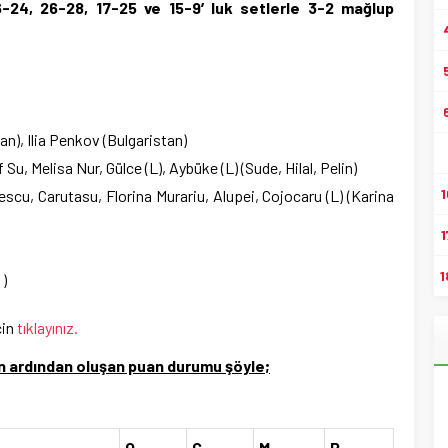
-24, 26-28, 17-25 ve 15-9′luk setlerle 3-2 mağlup
an), Ilia Penkov (Bulgaristan)
f Su, Melisa Nur, Gülce (L), Aybüke (L) (Sude, Hilal, Pelin)
1
scu, Carutasu, Florina Murariu, Alupei, Cojocaru (L) (Karina
1
1
′)
çin
tıklayınız.
ın ardından oluşan puan durumu şöyle;
O
G
M
P