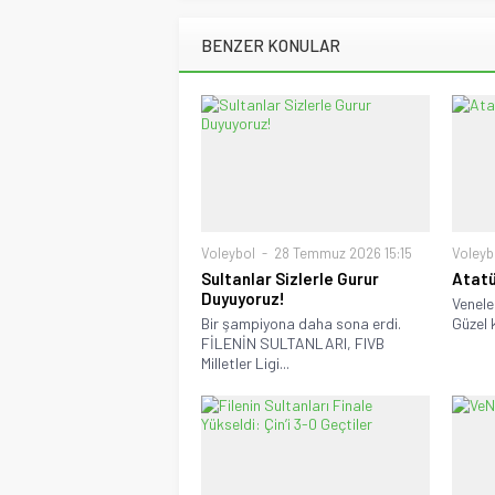
BENZER KONULAR
Voleybol
28 Temmuz 2026 15:15
Voleyb
Sultanlar Sizlerle Gurur
Atatü
Duyuyoruz!
Venele
Bir şampiyona daha sona erdi.
Güzel k
FİLENİN SULTANLARI, FIVB
Milletler Ligi...