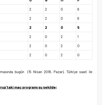
2
2
0
6
2
2
0
6
2
2
0
5
2
0
2
1
2
0
2
0
2
0
2
0
laşmasında bugün (15 Nisan 2018, Pazar), Türkiye saati ile
. Grup’taki maç programı şu şekilde;