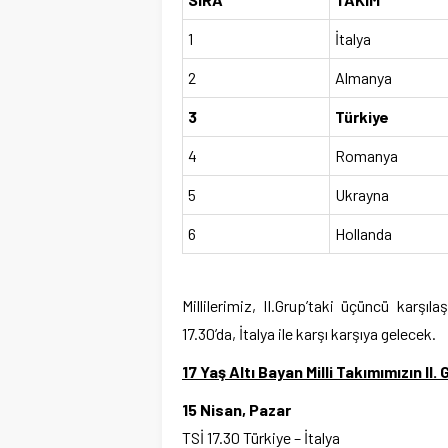
1
İtalya
2
Almanya
3
Türkiye
4
Romanya
5
Ukrayna
6
Hollanda
Millilerimiz, II.Grup’taki üçüncü karşı
17.30’da, İtalya ile karşı karşıya gelecek.
17 Yaş Altı Bayan Milli Takımımızın II
15 Nisan, Pazar
TSİ 17.30 Türkiye – İtalya