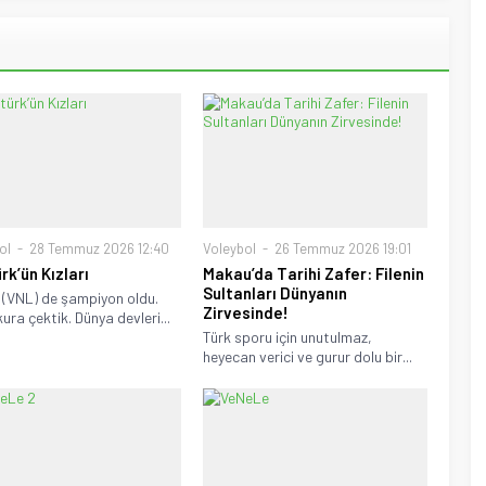
ol
28 Temmuz 2026 12:40
Voleybol
26 Temmuz 2026 19:01
rk’ün Kızları
Makau’da Tarihi Zafer: Filenin
Sultanları Dünyanın
 (VNL) de şampiyon oldu.
Zirvesinde!
ura çektik. Dünya devleri...
Türk sporu için unutulmaz,
heyecan verici ve gurur dolu bir...