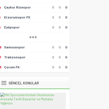
4
Çaykur Rizespor
0
0
0
Hüseyin Tokmak
Gollü Beraberlik..!!
5
Erzurumspor FK
0
0
0
17 Mayıs 2026 23:00
6
Eyüpspor
0
0
0
Muzaffer Batumlu
4 Büyüklerin Bu Hafta Maçlarını
Yönetecek Hakemler Belli
Oldu!
19 Ağustos 2021 21:05
6
Samsunspor
0
0
0
Savaş Özalp
7
Trabzonspor
0
0
0
UEFA Son 16 Turu’nda
NoFenerbahçe! YesTtingham
Forest!
8
Çorum FK
0
0
0
20 Şubat 2026 23:45
Selçuk Tuna
GÜNCEL KONULAR
Atatürk’ün Kızları
28 Temmuz 2026 12:40
Spor Meydanı
100. Gazi Koşusu’nda zafere