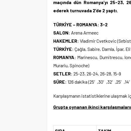
maçında
dün
Romanya’yı 25-23, 26
ederek turnuvada 2’de 2 yaptı.
TÜRKİYE – ROMANYA:
3-2
SALON
: Arena Armeec
HAKEMLER
: Vladimir Cvetkovic (Sırbist
TÜRKİYE
: Çağla, Sabire, Damla, İpar, Eli
ROMANYA
: Marinescu, Dumitrescu, Ione
Murariu, Spinoche)
SETLER
: 25-23, 26-24, 26-28, 15-9
SÜRE
: 126 dakika (25′,30′,32′,25′,14
Karşılaşmanın istatistiklerine ulaşmak i
Grupta oynanan ikinci karşılaşmalar
SIRA
TAKIM