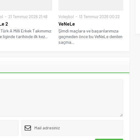
ol
21 Temmuz 2026 21:48
Voleybol
13 Temmuz 2026 00:22
Le 2
VeNeLe
Türk A Milli Erkek Takımımız
Şimdi maçlara ve başarılarımıza
liginde tarihinde ilk kez...
geçmeden önce bu VeNeLe denilen
saçma...