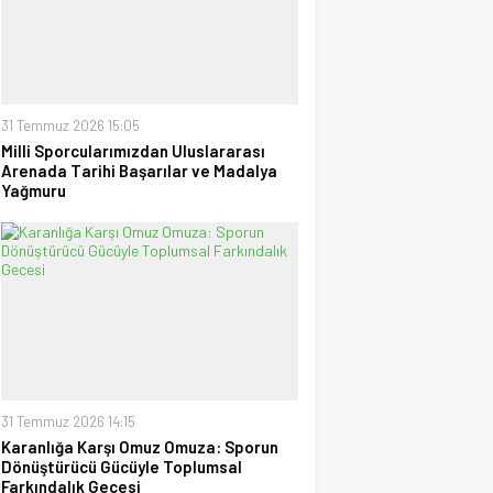
uzanan Bay Nalçakan oldu
30 Haziran 2026 17:09
Tayyar Sümen
Sultanlar Sizlerle Gurur
Duyuyoruz!
28 Temmuz 2026 15:15
31 Temmuz 2026 15:05
Milli Sporcularımızdan Uluslararası
Arenada Tarihi Başarılar ve Madalya
Ufuk Ağca
Yağmuru
“Şampiyon” Galatasaray
09 Mayıs 2026 23:05
31 Temmuz 2026 14:15
Karanlığa Karşı Omuz Omuza: Sporun
Dönüştürücü Gücüyle Toplumsal
Farkındalık Gecesi