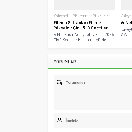
Voleybol
26 Temmuz 2026 14:43
Voleyb
Filenin Sultanları Finale
VeNe
Yükseldi: Çin’i 3-0 Geçtiler
Kuveyt
A Milli Kadın Voleybol Takımı, 2026
VeNeLe 
FIVB Kadınlar Milletler Ligi’nde...
YORUMLAR