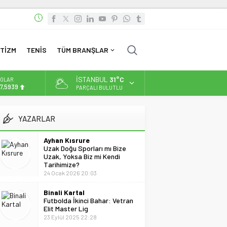
TİZM
TENİS
TÜM BRANŞLAR
İSTANBUL
31°C
OLAR
7,5939
PARÇALI BULUTLU
URO
4,9646
YAZARLAR
LTIN
.488,95
Ayhan Kısrure
Uzak Doğu Sporları mı Bize
İST
Uzak, Yoksa Biz mi Kendi
3.798,82
Tarihimize?
24 Ocak 2026 20:03
Binali Kartal
Futbolda İkinci Bahar: Vetran
Elit Master Lig
23 Eylül 2025 22:28