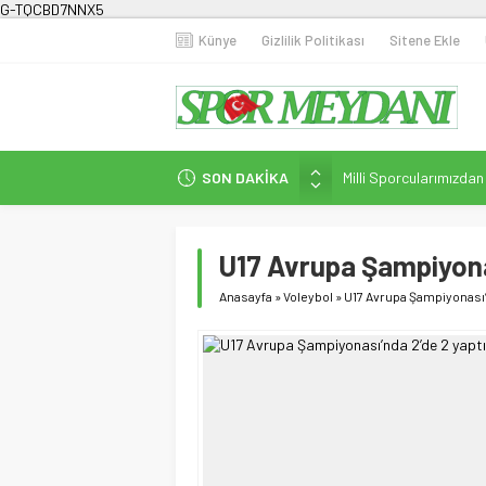
G-TQCBD7NNX5
Künye
Gizlilik Politikası
Sitene Ekle
SON DAKİKA
Milli Sporcularımızda
Karanlığa Karşı Omuz
Gecesi
U17 Avrupa Şampiyonas
İstanbul’da Doğa Kampı
Fenerbahçe Kadın Fut
Anasayfa
»
Voleybol
»
U17 Avrupa Şampiyonası’
Efor Çay’dan Futbola 