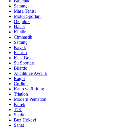
Binicilik
Satranç
Masa Tenisi
Motor Sporları
Okçuluk
Halter
Kültür
Cimnastik
Satranç
Kayak
Eskrim
Kick Boks
Su Sporları
Bilardo
Atıcılık ve Avcılık
Ragbi
Curling
Kano ve Rafting
Triatlon
Modern Pentatlon
Kürek
TJK
Sualtı
Buz Hokeyi
Sanat