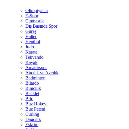
Olimpiyatlar
E-Spor
Cimnastik
Dış Basında Spor
Güreş
Halter
Hentbol
Judo
Karate
Tekvando
Kayak
Amatörspor
Atıcılık ve Avcılık
Badminton
Bilardo
Binicilik
Bisiklet
Briç
Buz Hokeyi
Buz Pateni
Curling
Dağcılık
Eskrim