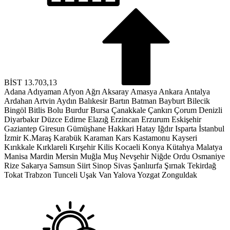
BİST
13.703,13
Adana
Adıyaman
Afyon
Ağrı
Aksaray
Amasya
Ankara
Antalya
Ardahan
Artvin
Aydın
Balıkesir
Bartın
Batman
Bayburt
Bilecik
Bingöl
Bitlis
Bolu
Burdur
Bursa
Çanakkale
Çankırı
Çorum
Denizli
Diyarbakır
Düzce
Edirne
Elazığ
Erzincan
Erzurum
Eskişehir
Gaziantep
Giresun
Gümüşhane
Hakkari
Hatay
Iğdır
Isparta
İstanbul
İzmir
K.Maraş
Karabük
Karaman
Kars
Kastamonu
Kayseri
Kırıkkale
Kırklareli
Kırşehir
Kilis
Kocaeli
Konya
Kütahya
Malatya
Manisa
Mardin
Mersin
Muğla
Muş
Nevşehir
Niğde
Ordu
Osmaniye
Rize
Sakarya
Samsun
Siirt
Sinop
Sivas
Şanlıurfa
Şırnak
Tekirdağ
Tokat
Trabzon
Tunceli
Uşak
Van
Yalova
Yozgat
Zonguldak