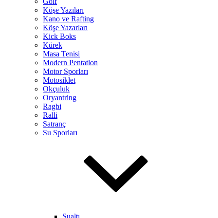
Golf
Köşe Yazıları
Kano ve Rafting
Köşe Yazarları
Kick Boks
Kürek
Masa Tenisi
Modern Pentatlon
Motor Sporları
Motosiklet
Okçuluk
Oryantring
Ragbi
Ralli
Satranç
Su Sporları
Sualtı