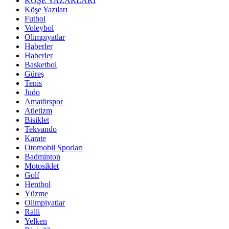
KÖŞE YAZARLARI
Köşe Yazıları
Futbol
Voleybol
Olimpiyatlar
Haberler
Haberler
Basketbol
Güreş
Tenis
Judo
Amatörspor
Atletizm
Bisiklet
Tekvando
Karate
Otomobil Sporları
Badminton
Motosiklet
Golf
Hentbol
Yüzme
Olimpiyatlar
Ralli
Yelken