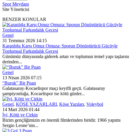
Spor Meydanı
Site Yöneticisi
BENZER KONULAR
Genel
31 Temmuz 2026 14:15
Karanlığa Karşı Omuz Omuza: Sporun Dönüştürücü Gücüyle
Toplumsal Farkındalık Gecesi
Günümüz dünyasında giderek artan ve toplumun temel yapı taşlarını
derinden...
Genel
13 Nisan 2026 07:15
“Buruk” Bir Puan
Galatasaray-Kocaelispor maçı keyifli geçti. Galatasaray
şampiyonluğa, Kocaelispor ise kötü günler...
Genel
,
KÖŞE YAZARLARI
,
Köşe Yazıları
,
Voleybol
14 Mart 2026 01:44
İyi, Kötü ve Çirkin
Bizim gençliğimizin en önemli filmlerinden biridir. 1966 yapımı
Sergio Leone’nin...