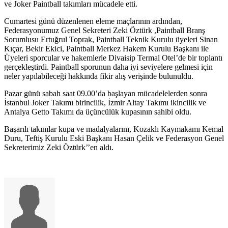
ve Joker Paintball takımları mücadele etti.
Cumartesi günü düzenlenen eleme maçlarının ardından,
Federasyonumuz Genel Sekreteri Zeki Öztürk ,Paintball Branş
Sorumlusu Ertuğrul Toprak, Paintball Teknik Kurulu üyeleri Sinan
Kıçar, Bekir Ekici, Paintball Merkez Hakem Kurulu Başkanı ile
Üyeleri sporcular ve hakemlerle Divaisip Termal Otel’de bir toplantı
gerçekleştirdi. Paintball sporunun daha iyi seviyelere gelmesi için
neler yapılabileceği hakkında fikir alış verişinde bulunuldu.
Pazar günü sabah saat 09.00’da başlayan mücadelelerden sonra
İstanbul Joker Takımı birincilik, İzmir Altay Takımı ikincilik ve
Antalya Getto Takımı da üçüncülük kupasının sahibi oldu.
Başarılı takımlar kupa ve madalyalarını, Kozaklı Kaymakamı Kemal
Duru, Teftiş Kurulu Eski Başkanı Hasan Çelik ve Federasyon Genel
Sekreterimiz Zeki Öztürk’’en aldı.