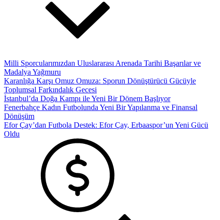
Milli Sporcularımızdan Uluslararası Arenada Tarihi Başarılar ve
Madalya Yağmuru
Karanlığa Karşı Omuz Omuza: Sporun Dönüştürücü Gücüyle
Toplumsal Farkındalık Gecesi
İstanbul’da Doğa Kampı ile Yeni Bir Dönem Başlıyor
Fenerbahçe Kadın Futbolunda Yeni Bir Yapılanma ve Finansal
Dönüşüm
Efor Çay’dan Futbola Destek: Efor Çay, Erbaaspor’un Yeni Gücü
Oldu