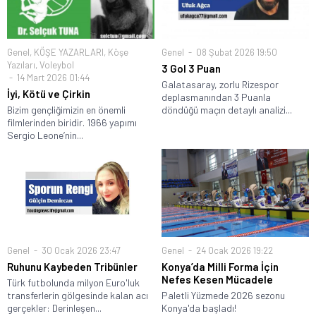
Genel
,
KÖŞE YAZARLARI
,
Köşe
Genel
08 Şubat 2026 19:50
Yazıları
,
Voleybol
3 Gol 3 Puan
14 Mart 2026 01:44
Galatasaray, zorlu Rizespor
İyi, Kötü ve Çirkin
deplasmanından 3 Puanla
Bizim gençliğimizin en önemli
döndüğü maçın detaylı analizi...
filmlerinden biridir. 1966 yapımı
Sergio Leone’nin...
Genel
30 Ocak 2026 23:47
Genel
24 Ocak 2026 19:22
Ruhunu Kaybeden Tribünler
Konya’da Milli Forma İçin
Nefes Kesen Mücadele
Türk futbolunda milyon Euro'luk
transferlerin gölgesinde kalan acı
Paletli Yüzmede 2026 sezonu
gerçekler: Derinleşen...
Konya'da başladı!