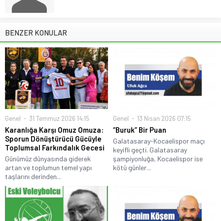
BENZER KONULAR
Genel
31 Temmuz 2026 14:15
Genel
13 Nisan 2026 07:15
Karanlığa Karşı Omuz Omuza:
“Buruk” Bir Puan
Sporun Dönüştürücü Gücüyle
Galatasaray-Kocaelispor maçı
Toplumsal Farkındalık Gecesi
keyifli geçti. Galatasaray
Günümüz dünyasında giderek
şampiyonluğa, Kocaelispor ise
artan ve toplumun temel yapı
kötü günler...
taşlarını derinden...