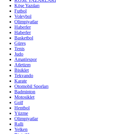
KÖŞE YAZARLARI
Köşe Yazıları
Futbol
Voleybol
Olimpiyatlar
Haberler
Haberler
Basketbol
Güreş
Tenis
Judo
Amatörspor
Atletizm
Bisiklet
Tekvando
Karate
Otomobil Sporları
Badminton
Motosiklet
Golf
Hentbol
Yüzme
Olimpiyatlar
Ralli
Yelken