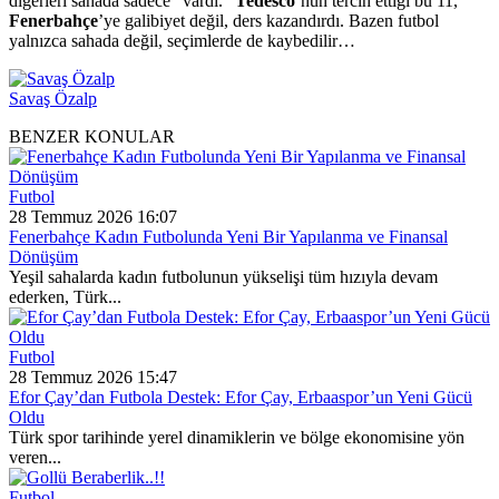
diğerleri sahada sadece “vardı.”
Tedesco
’nun tercih ettiği bu 11,
Fenerbahçe
’ye galibiyet değil, ders kazandırdı. Bazen futbol
yalnızca sahada değil, seçimlerde de kaybedilir…
Savaş Özalp
BENZER KONULAR
Futbol
28 Temmuz 2026 16:07
Fenerbahçe Kadın Futbolunda Yeni Bir Yapılanma ve Finansal
Dönüşüm
Yeşil sahalarda kadın futbolunun yükselişi tüm hızıyla devam
ederken, Türk...
Futbol
28 Temmuz 2026 15:47
Efor Çay’dan Futbola Destek: Efor Çay, Erbaaspor’un Yeni Gücü
Oldu
Türk spor tarihinde yerel dinamiklerin ve bölge ekonomisine yön
veren...
Futbol