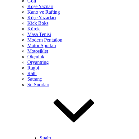
Golf
Köşe Yazıları
Kano ve Rafting
Köşe Yazarları
Kick Boks
Kürek
Masa Tenisi
Modern Pentatlon
Motor Sporları
Motosiklet
Okçuluk
Oryantring
Ragbi
Ralli
Satranç
Su Sporları
Sualtı