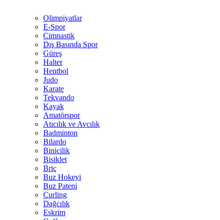
Olimpiyatlar
E-Spor
Cimnastik
Dış Basında Spor
Güreş
Halter
Hentbol
Judo
Karate
Tekvando
Kayak
Amatörspor
Atıcılık ve Avcılık
Badminton
Bilardo
Binicilik
Bisiklet
Briç
Buz Hokeyi
Buz Pateni
Curling
Dağcılık
Eskrim