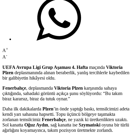
+
A
-
A
UEFA Avrupa Ligi Grup Aşaması 4. Hafta
maçında
Viktoria
Plzen
deplasmanında alınan beraberlik, yanlış tercihlerle kaybedilen
bir galibiyetin hikâyesi oldu.
Fenerbahçe
, deplasmanda
Viktoria Plzen
karşısında sahaya
çıktığında, sahadaki görüntü açıkça şunu söylüyordu: “Bu takım
biraz kararsız, biraz da tutuk oynar.”
Daha ilk dakikalarda
Plzen
’in önde yaptığı baskı, temsilcimizi adeta
kendi yarı sahasına hapsetti. Topu üçüncü bölgeye taşımakta
zorlanan temsilcimiz
Fenerbahçe
, ne yazık ki üretkenlikten uzaktı.
Sol kanatta
Oğuz Aydın
, sağ kanatta ise
Szymański
oyuna bir türlü
ağırlığını koyamayınca, takım pozisyon üretmekte zorlandı.