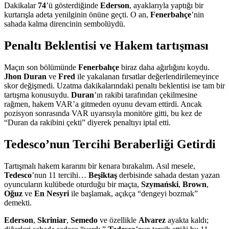
Dakikalar
74
’ü gösterdiğinde
Ederson
, ayaklarıyla yaptığı bir
kurtarışla adeta yenilginin önüne geçti. O an,
Fenerbahçe
’nin
sahada kalma direncinin sembolüydü.
Penaltı Beklentisi ve Hakem tartışması
Maçın son bölümünde
Fenerbahçe
biraz daha ağırlığını koydu.
Jhon Duran
ve
Fred
ile yakalanan fırsatlar değerlendirilemeyince
skor değişmedi. Uzatma dakikalarındaki penaltı beklentisi ise tam bir
tartışma konusuydu.
Duran
’ın rakibi tarafından çekilmesine
rağmen, hakem VAR’a gitmeden oyunu devam ettirdi. Ancak
pozisyon sonrasında VAR uyarısıyla monitöre gitti, bu kez de
“Duran da rakibini çekti” diyerek penaltıyı iptal etti.
Tedesco’nun Tercihi Beraberliği Getirdi
Tartışmalı hakem kararını bir kenara bırakalım. Asıl mesele,
Tedesco
’nun 11 tercihi…
Beşiktaş
derbisinde sahada destan yazan
oyuncuların kulübede oturduğu bir maçta,
Szymański
,
Brown
,
Oğuz
ve
En Nesyri
ile başlamak, açıkça “dengeyi bozmak”
demekti.
Ederson
,
Skriniar
,
Semedo
ve özellikle
Alvarez
ayakta kaldı;