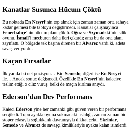
Kanatlar Susunca Hücum Çöktü
Bu noktada
En Nesyri
’nin top almak için zaman zaman orta sahaya
kadar gelmesi bile tabloyu değiştirmedi. Kanatlar çalışmayınca
Fenerbahçe
’nin hücum planı çöktü.
Oğuz
ve
Szymański
’nin silik
oyunu,
İsmail
’i mecburen daha ileri çıkardı; ama bu da orta alanı
zayıflattı. O bölgede tek başına direnen bir
Alvarez
vardı ki, adeta
savaş veriyordu.
Kaçan Fırsatlar
İlk yarıda iki net pozisyon… Biri
Semedo
, diğeri ise
En Nesyri
ile… Ancak sonuç değişmedi. Özellikle
En Nesyri
’nin kaleciye
teslim ettiği o cılız vuruş, belki de maçın kırılma anıydı.
Ederson’dan Dev Performans
Kaleci
Ederson
yine her zamanki gibi güven veren bir performans
sergiledi. Topu ayakla oyuna sokmadaki ustalığı, zaman zaman bir
stoper edasıyla soğukkanlı davranışıyla dikkat çekti.
Skriniar
,
Semedo
ve
Alvarez
de savaşçı kimlikleriyle ayakta kalan isimlerdi.