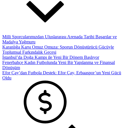
Milli Sporcularımızdan Uluslararası Arenada Tarihi Başarılar ve
Madalya Yağmuru
Karanlığa Karşı Omuz Omuza: Sporun Dönüştürücü Gücüyle
Toplumsal Farkındalık Gecesi
İstanbul’da Doğa Kampı ile Yeni Bir Dönem Başlıyor
Fenerbahçe Kadın Futbolunda Yeni Bir Yapılanma ve Finansal
Dönüşüm
Efor Çay’dan Futbola Destek: Efor Çay, Erbaaspor’un Yeni Gücü
Oldu