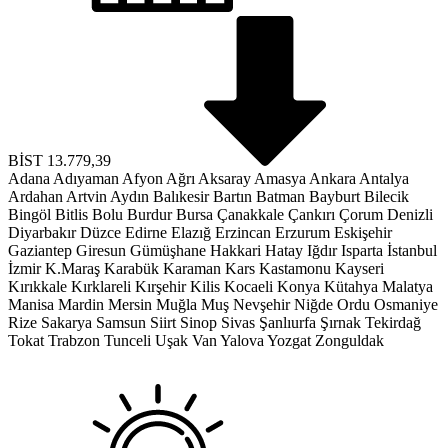
BİST
13.779,39
Adana
Adıyaman
Afyon
Ağrı
Aksaray
Amasya
Ankara
Antalya
Ardahan
Artvin
Aydın
Balıkesir
Bartın
Batman
Bayburt
Bilecik
Bingöl
Bitlis
Bolu
Burdur
Bursa
Çanakkale
Çankırı
Çorum
Denizli
Diyarbakır
Düzce
Edirne
Elazığ
Erzincan
Erzurum
Eskişehir
Gaziantep
Giresun
Gümüşhane
Hakkari
Hatay
Iğdır
Isparta
İstanbul
İzmir
K.Maraş
Karabük
Karaman
Kars
Kastamonu
Kayseri
Kırıkkale
Kırklareli
Kırşehir
Kilis
Kocaeli
Konya
Kütahya
Malatya
Manisa
Mardin
Mersin
Muğla
Muş
Nevşehir
Niğde
Ordu
Osmaniye
Rize
Sakarya
Samsun
Siirt
Sinop
Sivas
Şanlıurfa
Şırnak
Tekirdağ
Tokat
Trabzon
Tunceli
Uşak
Van
Yalova
Yozgat
Zonguldak