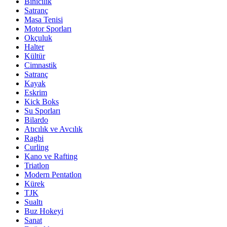
Binicilik
Satranç
Masa Tenisi
Motor Sporları
Okçuluk
Halter
Kültür
Cimnastik
Satranç
Kayak
Eskrim
Kick Boks
Su Sporları
Bilardo
Atıcılık ve Avcılık
Ragbi
Curling
Kano ve Rafting
Triatlon
Modern Pentatlon
Kürek
TJK
Sualtı
Buz Hokeyi
Sanat