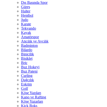
Dış Basında Spor
Güreş
Halter
Hentbol
Judo
Karate
Tekvando
Kayak
Amatörspor
Atıcılık ve Avcılık
Badminton
Bilardo
Binicilik
Bisiklet
Briç
Buz Hokeyi
Buz Pateni
Curling
Dağcılık
Eskrim
Golf
Köşe Yazıları
Kano ve Rafting
Köşe Yazarları
Kick Boks