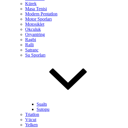
Kürek
Masa Tenisi
Modern Pentatlon
Motor Sporları
Motosiklet
Okçuluk
Oryantring
Ragbi
Ralli
Satranç
Su Sporları
Sualtı
Sutopu
Triatlon
Vücut
Yelken