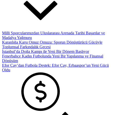
Milli Sporcularımızdan Uluslararası Arenada Tarihi Başarılar ve
Madalya Yağmuru
Karanlığa Karşı Omuz Omuza: Sporun Dönüştürücü Gücüyle
Toplumsal Farkındalık Gecesi
İstanbul’da Doğa Kampı ile Yeni Bir Dönem Başlıyor
Fenerbahçe Kadın Futbolunda Yeni Bir Yapılanma ve Finansal
Dönüşüm
Efor Çay’dan Futbola Destek: Efor Çay, Erbaaspor’un Yeni Gücü
Oldu