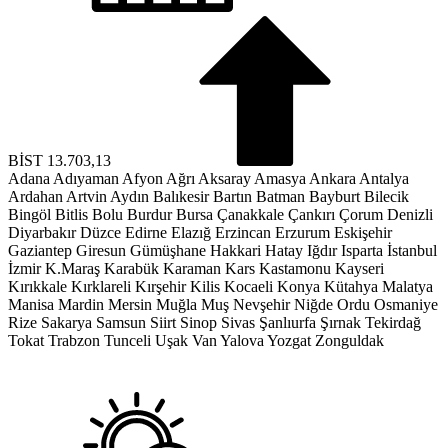
BİST
13.703,13
Adana
Adıyaman
Afyon
Ağrı
Aksaray
Amasya
Ankara
Antalya
Ardahan
Artvin
Aydın
Balıkesir
Bartın
Batman
Bayburt
Bilecik
Bingöl
Bitlis
Bolu
Burdur
Bursa
Çanakkale
Çankırı
Çorum
Denizli
Diyarbakır
Düzce
Edirne
Elazığ
Erzincan
Erzurum
Eskişehir
Gaziantep
Giresun
Gümüşhane
Hakkari
Hatay
Iğdır
Isparta
İstanbul
İzmir
K.Maraş
Karabük
Karaman
Kars
Kastamonu
Kayseri
Kırıkkale
Kırklareli
Kırşehir
Kilis
Kocaeli
Konya
Kütahya
Malatya
Manisa
Mardin
Mersin
Muğla
Muş
Nevşehir
Niğde
Ordu
Osmaniye
Rize
Sakarya
Samsun
Siirt
Sinop
Sivas
Şanlıurfa
Şırnak
Tekirdağ
Tokat
Trabzon
Tunceli
Uşak
Van
Yalova
Yozgat
Zonguldak