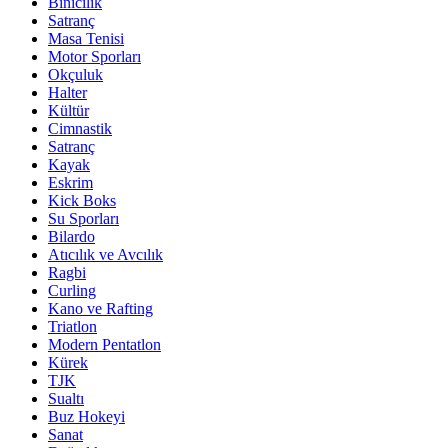
Binicilik
Satranç
Masa Tenisi
Motor Sporları
Okçuluk
Halter
Kültür
Cimnastik
Satranç
Kayak
Eskrim
Kick Boks
Su Sporları
Bilardo
Atıcılık ve Avcılık
Ragbi
Curling
Kano ve Rafting
Triatlon
Modern Pentatlon
Kürek
TJK
Sualtı
Buz Hokeyi
Sanat