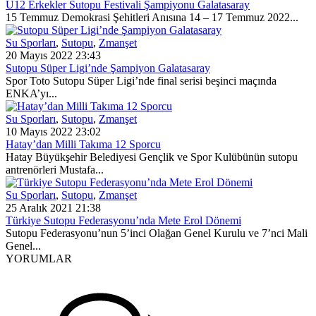
U12 Erkekler Sutopu Festivali Şampiyonu Galatasaray
15 Temmuz Demokrasi Şehitleri Anısına 14 – 17 Temmuz 2022...
Su Sporları
,
Sutopu
,
Zmanşet
20 Mayıs 2022 23:43
Sutopu Süper Ligi’nde Şampiyon Galatasaray
Spor Toto Sutopu Süper Ligi’nde final serisi beşinci maçında
ENKA’yı...
Su Sporları
,
Sutopu
,
Zmanşet
10 Mayıs 2022 23:02
Hatay’dan Milli Takıma 12 Sporcu
Hatay Büyükşehir Belediyesi Gençlik ve Spor Kulübünün sutopu
antrenörleri Mustafa...
Su Sporları
,
Sutopu
,
Zmanşet
25 Aralık 2021 21:38
Türkiye Sutopu Federasyonu’nda Mete Erol Dönemi
Sutopu Federasyonu’nun 5’inci Olağan Genel Kurulu ve 7’nci Mali
Genel...
YORUMLAR