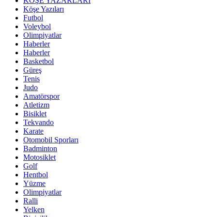
KÖŞE YAZARLARI
Köşe Yazıları
Futbol
Voleybol
Olimpiyatlar
Haberler
Haberler
Basketbol
Güreş
Tenis
Judo
Amatörspor
Atletizm
Bisiklet
Tekvando
Karate
Otomobil Sporları
Badminton
Motosiklet
Golf
Hentbol
Yüzme
Olimpiyatlar
Ralli
Yelken