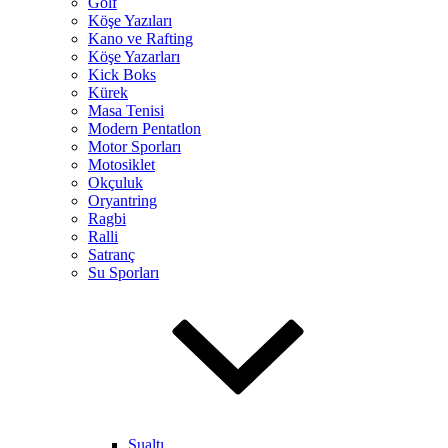
Golf
Köşe Yazıları
Kano ve Rafting
Köşe Yazarları
Kick Boks
Kürek
Masa Tenisi
Modern Pentatlon
Motor Sporları
Motosiklet
Okçuluk
Oryantring
Ragbi
Ralli
Satranç
Su Sporları
Sualtı