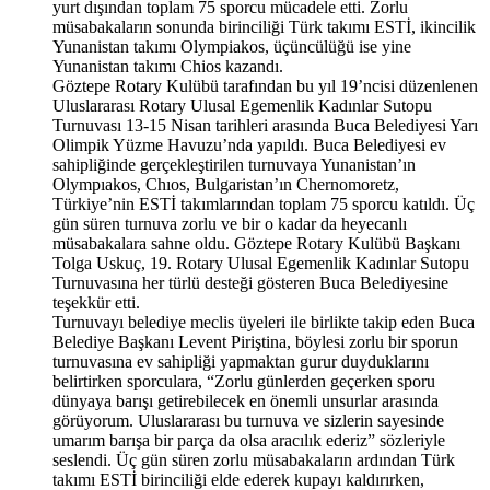
yurt dışından toplam 75 sporcu mücadele etti. Zorlu
müsabakaların sonunda birinciliği Türk takımı ESTİ, ikincilik
Yunanistan takımı Olympiakos, üçüncülüğü ise yine
Yunanistan takımı Chios kazandı.
Göztepe Rotary Kulübü tarafından bu yıl 19’ncisi düzenlenen
Uluslararası Rotary Ulusal Egemenlik Kadınlar Sutopu
Turnuvası 13-15 Nisan tarihleri arasında Buca Belediyesi Yarı
Olimpik Yüzme Havuzu’nda yapıldı. Buca Belediyesi ev
sahipliğinde gerçekleştirilen turnuvaya Yunanistan’ın
Olympıakos, Chıos, Bulgaristan’ın Chernomoretz,
Türkiye’nin ESTİ takımlarından toplam 75 sporcu katıldı. Üç
gün süren turnuva zorlu ve bir o kadar da heyecanlı
müsabakalara sahne oldu. Göztepe Rotary Kulübü Başkanı
Tolga Uskuç, 19. Rotary Ulusal Egemenlik Kadınlar Sutopu
Turnuvasına her türlü desteği gösteren Buca Belediyesine
teşekkür etti.
Turnuvayı belediye meclis üyeleri ile birlikte takip eden Buca
Belediye Başkanı Levent Piriştina, böylesi zorlu bir sporun
turnuvasına ev sahipliği yapmaktan gurur duyduklarını
belirtirken sporculara, “Zorlu günlerden geçerken sporu
dünyaya barışı getirebilecek en önemli unsurlar arasında
görüyorum. Uluslararası bu turnuva ve sizlerin sayesinde
umarım barışa bir parça da olsa aracılık ederiz” sözleriyle
seslendi. Üç gün süren zorlu müsabakaların ardından Türk
takımı ESTİ birinciliği elde ederek kupayı kaldırırken,