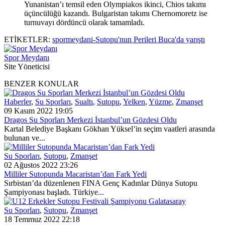
Yunanistan’ı temsil eden Olympiakos ikinci, Chios takımı
üçüncülüğü kazandı. Bulgaristan takımı Chernomoretz ise
turnuvayı dördüncü olarak tamamladı.
ETİKETLER:
spormeydani-Sutopu'nun Perileri Buca'da yarıştı
Spor Meydanı
Site Yöneticisi
BENZER KONULAR
Haberler
,
Su Sporları
,
Sualtı
,
Sutopu
,
Yelken
,
Yüzme
,
Zmanşet
09 Kasım 2022 19:05
Dragos Su Sporları Merkezi İstanbul’un Gözdesi Oldu
Kartal Belediye Başkanı Gökhan Yüksel’in seçim vaatleri arasında
bulunan ve...
Su Sporları
,
Sutopu
,
Zmanşet
02 Ağustos 2022 23:26
Milliler Sutopunda Macaristan’dan Fark Yedi
Sırbistan’da düzenlenen FINA Genç Kadınlar Dünya Sutopu
Şampiyonası başladı. Türkiye...
Su Sporları
,
Sutopu
,
Zmanşet
18 Temmuz 2022 22:18