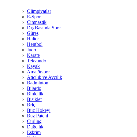
Olimpiyatlar
E-Spor
Cimnastik
Dış Basında Spor
Güreş
Halter
Hentbol
Judo
Karate
Tekvando
Kayak
Amatörspor
Atıcılık ve Avcılık
Badminton
Bilardo
Binicilik
Bisiklet
Briç
Buz Hokeyi
Buz Pateni
Curling
Dağcılık
Eskrim