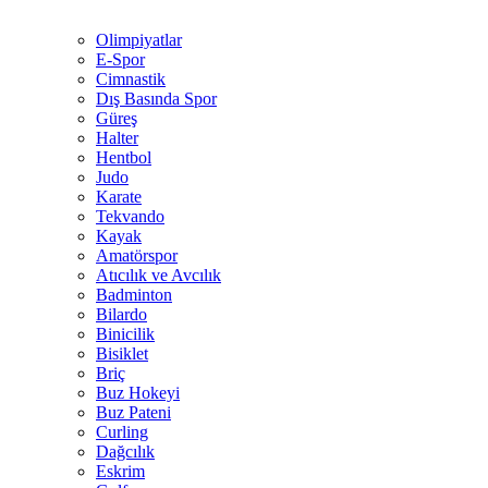
Olimpiyatlar
E-Spor
Cimnastik
Dış Basında Spor
Güreş
Halter
Hentbol
Judo
Karate
Tekvando
Kayak
Amatörspor
Atıcılık ve Avcılık
Badminton
Bilardo
Binicilik
Bisiklet
Briç
Buz Hokeyi
Buz Pateni
Curling
Dağcılık
Eskrim