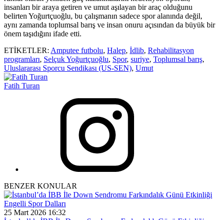
insanları bir araya getiren ve umut aşılayan bir araç olduğunu
belirten Yoğurtçuoğlu, bu çalışmanın sadece spor alanında değil,
aynı zamanda toplumsal barış ve insan onuru açısından da büyük bir
önem taşıdığını ifade etti.
ETİKETLER:
Amputee futbolu
,
Halep
,
İdlib
,
Rehabilitasyon
programları
,
Selçuk Yoğurtçuoğlu
,
Spor
,
suriye
,
Toplumsal barış
,
Uluslararası Sporcu Sendikası (US-SEN)
,
Umut
Fatih Turan
BENZER KONULAR
Engelli Spor Dalları
25 Mart 2026 16:32