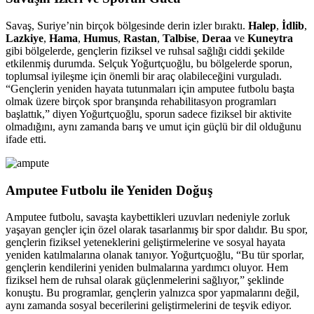
Savaş, Suriye’nin birçok bölgesinde derin izler bıraktı.
Halep
,
İdlib
,
Lazkiye
,
Hama
,
Humus
,
Rastan
,
Talbise
,
Deraa
ve
Kuneytra
gibi bölgelerde, gençlerin fiziksel ve ruhsal sağlığı ciddi şekilde
etkilenmiş durumda. Selçuk Yoğurtçuoğlu, bu bölgelerde sporun,
toplumsal iyileşme için önemli bir araç olabileceğini vurguladı.
“Gençlerin yeniden hayata tutunmaları için amputee futbolu başta
olmak üzere birçok spor branşında rehabilitasyon programları
başlattık,” diyen Yoğurtçuoğlu, sporun sadece fiziksel bir aktivite
olmadığını, aynı zamanda barış ve umut için güçlü bir dil olduğunu
ifade etti.
Amputee Futbolu ile Yeniden Doğuş
Amputee futbolu, savaşta kaybettikleri uzuvları nedeniyle zorluk
yaşayan gençler için özel olarak tasarlanmış bir spor dalıdır. Bu spor,
gençlerin fiziksel yeteneklerini geliştirmelerine ve sosyal hayata
yeniden katılmalarına olanak tanıyor. Yoğurtçuoğlu, “Bu tür sporlar,
gençlerin kendilerini yeniden bulmalarına yardımcı oluyor. Hem
fiziksel hem de ruhsal olarak güçlenmelerini sağlıyor,” şeklinde
konuştu. Bu programlar, gençlerin yalnızca spor yapmalarını değil,
aynı zamanda sosyal becerilerini geliştirmelerini de teşvik ediyor.