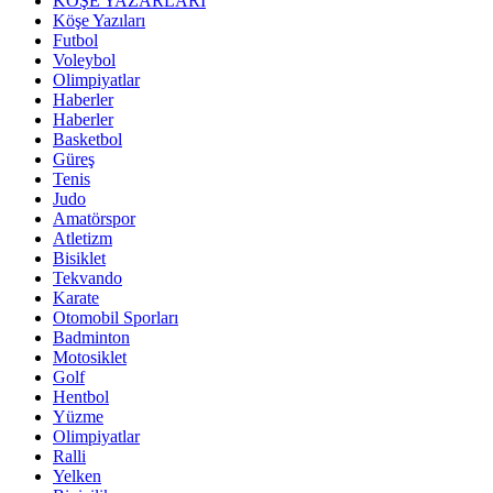
KÖŞE YAZARLARI
Köşe Yazıları
Futbol
Voleybol
Olimpiyatlar
Haberler
Haberler
Basketbol
Güreş
Tenis
Judo
Amatörspor
Atletizm
Bisiklet
Tekvando
Karate
Otomobil Sporları
Badminton
Motosiklet
Golf
Hentbol
Yüzme
Olimpiyatlar
Ralli
Yelken