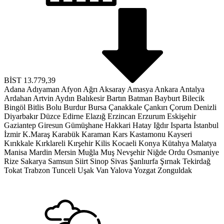
BİST
13.779,39
Adana
Adıyaman
Afyon
Ağrı
Aksaray
Amasya
Ankara
Antalya
Ardahan
Artvin
Aydın
Balıkesir
Bartın
Batman
Bayburt
Bilecik
Bingöl
Bitlis
Bolu
Burdur
Bursa
Çanakkale
Çankırı
Çorum
Denizli
Diyarbakır
Düzce
Edirne
Elazığ
Erzincan
Erzurum
Eskişehir
Gaziantep
Giresun
Gümüşhane
Hakkari
Hatay
Iğdır
Isparta
İstanbul
İzmir
K.Maraş
Karabük
Karaman
Kars
Kastamonu
Kayseri
Kırıkkale
Kırklareli
Kırşehir
Kilis
Kocaeli
Konya
Kütahya
Malatya
Manisa
Mardin
Mersin
Muğla
Muş
Nevşehir
Niğde
Ordu
Osmaniye
Rize
Sakarya
Samsun
Siirt
Sinop
Sivas
Şanlıurfa
Şırnak
Tekirdağ
Tokat
Trabzon
Tunceli
Uşak
Van
Yalova
Yozgat
Zonguldak