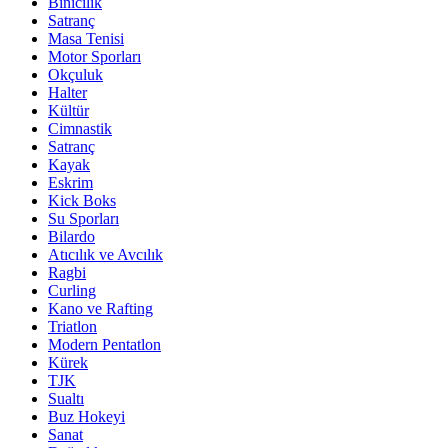
Binicilik
Satranç
Masa Tenisi
Motor Sporları
Okçuluk
Halter
Kültür
Cimnastik
Satranç
Kayak
Eskrim
Kick Boks
Su Sporları
Bilardo
Atıcılık ve Avcılık
Ragbi
Curling
Kano ve Rafting
Triatlon
Modern Pentatlon
Kürek
TJK
Sualtı
Buz Hokeyi
Sanat