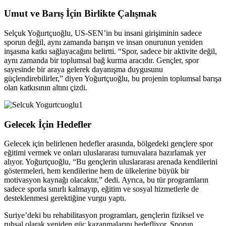
Umut ve Barış İçin Birlikte Çalışmak
Selçuk Yoğurtçuoğlu, US-SEN’in bu insani girişiminin sadece
sporun değil, aynı zamanda barışın ve insan onurunun yeniden
inşasına katkı sağlayacağını belirtti. “Spor, sadece bir aktivite değil,
aynı zamanda bir toplumsal bağ kurma aracıdır. Gençler, spor
sayesinde bir araya gelerek dayanışma duygusunu
güçlendirebilirler,” diyen Yoğurtçuoğlu, bu projenin toplumsal barışa
olan katkısının altını çizdi.
Gelecek İçin Hedefler
Gelecek için belirlenen hedefler arasında, bölgedeki gençlere spor
eğitimi vermek ve onları uluslararası turnuvalara hazırlamak yer
alıyor. Yoğurtçuoğlu, “Bu gençlerin uluslararası arenada kendilerini
göstermeleri, hem kendilerine hem de ülkelerine büyük bir
motivasyon kaynağı olacaktır,” dedi. Ayrıca, bu tür programların
sadece sporla sınırlı kalmayıp, eğitim ve sosyal hizmetlerle de
desteklenmesi gerektiğine vurgu yaptı.
Suriye’deki bu rehabilitasyon programları, gençlerin fiziksel ve
ruhsal olarak yeniden güç kazanmalarını hedefliyor. Sporun,