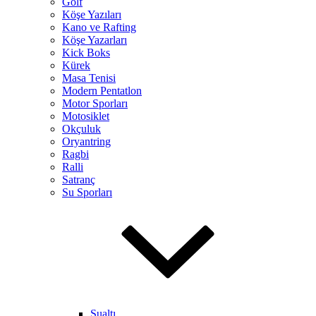
Golf
Köşe Yazıları
Kano ve Rafting
Köşe Yazarları
Kick Boks
Kürek
Masa Tenisi
Modern Pentatlon
Motor Sporları
Motosiklet
Okçuluk
Oryantring
Ragbi
Ralli
Satranç
Su Sporları
Sualtı