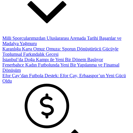
Milli Sporcularımızdan Uluslararası Arenada Tarihi Başarılar ve
Madalya Yağmuru
Karanlığa Karşı Omuz Omuza: Sporun Dönüştürücü Gücüyle
Toplumsal Farkındalık Gecesi
İstanbul’da Doğa Kampı ile Yeni Bir Dönem Başlıyor
Fenerbahçe Kadın Futbolunda Yeni Bir Yapılanma ve Finansal
Dönüşüm
Efor Çay’dan Futbola Destek: Efor Çay, Erbaaspor’un Yeni Gücü
Oldu