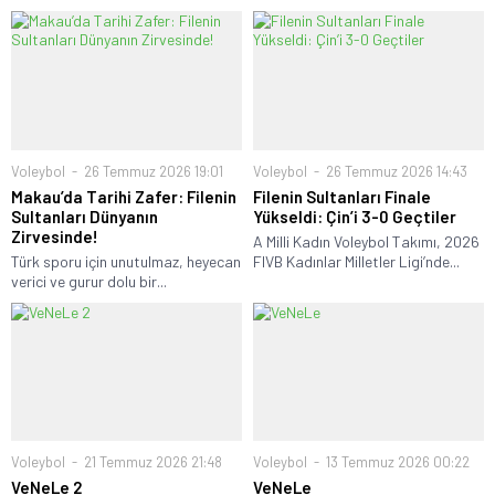
Voleybol
26 Temmuz 2026 19:01
Voleybol
26 Temmuz 2026 14:43
Makau’da Tarihi Zafer: Filenin
Filenin Sultanları Finale
Sultanları Dünyanın
Yükseldi: Çin’i 3-0 Geçtiler
Zirvesinde!
A Milli Kadın Voleybol Takımı, 2026
Türk sporu için unutulmaz, heyecan
FIVB Kadınlar Milletler Ligi’nde...
verici ve gurur dolu bir...
Voleybol
21 Temmuz 2026 21:48
Voleybol
13 Temmuz 2026 00:22
VeNeLe 2
VeNeLe