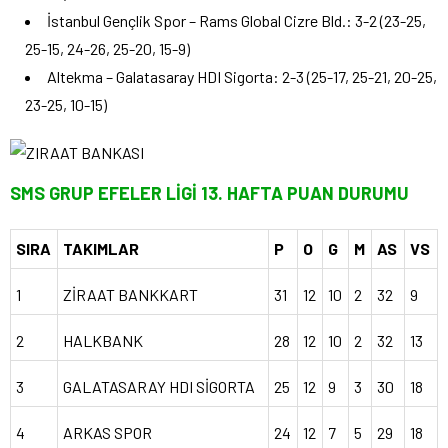
İstanbul Gençlik Spor – Rams Global Cizre Bld.: 3-2 (23-25,
25-15, 24-26, 25-20, 15-9)
Altekma – Galatasaray HDI Sigorta: 2-3 (25-17, 25-21, 20-25,
23-25, 10-15)
SMS GRUP EFELER LİGİ 13. HAFTA PUAN DURUMU
SIRA
TAKIMLAR
P
O
G
M
AS
VS
1
ZİRAAT BANKKART
31
12
10
2
32
9
2
HALKBANK
28
12
10
2
32
13
3
GALATASARAY HDI SİGORTA
25
12
9
3
30
18
4
ARKAS SPOR
24
12
7
5
29
18