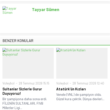
Tayyar Sümen
BENZER KONULAR
Voleybol
28 Temmuz 2026 15:15
Voleybol
28 Temmuz 2026 12:40
Sultanlar Sizlerle Gurur
Atatürk’ün Kızları
Duyuyoruz!
Venele (VNL) de şampiyon oldu.
Bir şampiyona daha sona erdi.
Güzel kura çektik. Dünya devleri...
FİLENİN SULTANLARI, FIVB
Milletler Ligi...