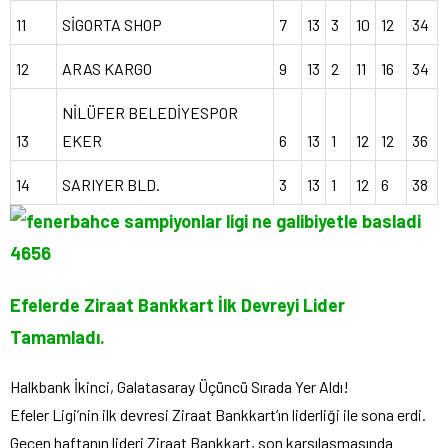
11
SİGORTA SHOP
7
13
3
10
12
34
12
ARAS KARGO
9
13
2
11
16
34
NİLÜFER BELEDİYESPOR
13
EKER
6
13
1
12
12
36
14
SARIYER BLD.
3
13
1
12
6
38
Efelerde Ziraat Bankkart İlk Devreyi Lider
Tamamladı.
Halkbank İkinci, Galatasaray Üçüncü Sırada Yer Aldı!
Efeler Ligi’nin ilk devresi Ziraat Bankkart’ın liderliği ile sona erdi.
Geçen haftanın lideri Ziraat Bankkart, son karşılaşmasında