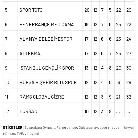
5
SPOR TOTO
20
12
7
5
22
20
6
FENERBAHÇE MEDICANA
19
12
7
5
25
22
7
ALANYA BELEDİYESPOR
17
12
6
6
25
24
8
ALTEKMA
17
12
5
7
25
27
9
İSTANBUL GENÇLİK SPOR
13
12
4
8
20
30
10
BURSA B.ŞEHİR BLD. SPOR
12
12
4
8
16
29
11
RAMS GLOBAL CİZRE
12
12
3
9
21
32
12
TÜRŞAD
10
12
3
9
…
…
ETİKETLER:
Eczacıbaşı Dynavit
,
Fenerbahçe
,
Galatasaray
,
spor meydanı
,
tayyar
sümen
,
TVF
,
voleybol