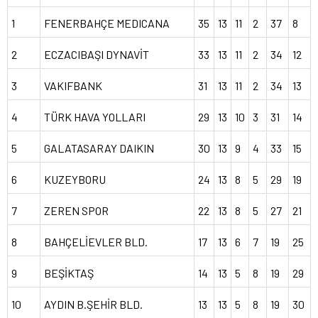
1
FENERBAHÇE MEDICANA
35
13
11
2
37
8
2
ECZACIBAŞI DYNAVİT
33
13
11
2
34
12
3
VAKIFBANK
31
13
11
2
34
13
4
TÜRK HAVA YOLLARI
29
13
10
3
31
14
5
GALATASARAY DAIKIN
30
13
9
4
33
15
6
KUZEYBORU
24
13
8
5
29
19
7
ZEREN SPOR
22
13
8
5
27
21
8
BAHÇELİEVLER BLD.
17
13
6
7
19
25
9
BEŞİKTAŞ
14
13
5
8
19
29
10
AYDIN B.ŞEHİR BLD.
13
13
5
8
19
30