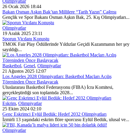
Olimpiyatlar
26 Ocak 2026 18:44
Bakan Osman Aşkın Bak’tan Millilere “Tarih Yazın” Çağrısı
Gençlik ve Spor Bakanı Osman Aşkın Bak, 25. Kış Olimpiyatları...
Olimpiyatlar
19 Aralık 2025 23:11
Sporun Vicdanı Konuştu
TMOK Fair Play Ödüllerinde Yıldızlar Geçidi Kazanmanın her şey
sayıldığı...
Basketbol
,
Genel
,
Olimpiyatlar
21 Ağustos 2025 12:07
Los Angeles 2028 Olimpiyatları: Basketbol Maçları Açılış
Töreninden Önce Başlayacak
Uluslararası Basketbol Federasyonu (FIBA) İcra Komitesi,
gerçekleştirdiği son toplantıda 2028...
Eskrim
,
Olimpiyatlar
25 Ekim 2024 02:10
Genç Eskrimci Eylül Bedük: Hedef 2032 Olimpiyatları
İzmirli 13 yaşındaki eskrim flöre sporcusu Eylül Bedük, ulusal ve...
Olimpiyatlar