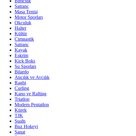
Binicilik
Satranç
Masa Tenisi
Motor Sporları
Okçuluk
Halter
Kültür
Cimnastik
Satranç
Kayak
Eskrim
Kick Boks
Su Sporları
Bilardo
Atıcılık ve Avcılık
Ragbi
Curling
Kano ve Rafting
Triatlon
Modern Pentatlon
Kürek
TJK
Sualtı
Buz Hokeyi
Sanat