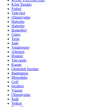
KÖŞE YAZARLARI
Köşe Yazıları
Futbol
Voleybol
Olimpiyatlar
Haberler
Haberler
Basketbol
Güreş
Tenis
Judo
Amatörspor
Atletizm
Bisiklet
Tekvando
Karate
Otomobil Sporları
Badminton
Motosiklet
Golf
Hentbol
Yüzme
Olimpiyatlar
Ralli
Yelken