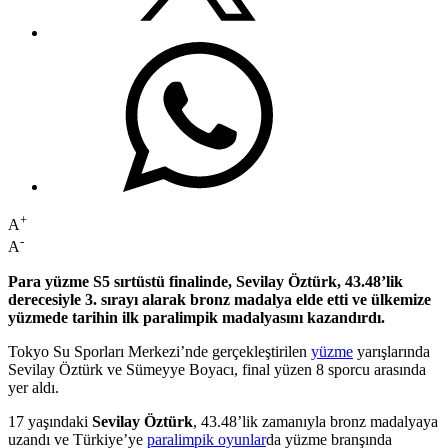
+
A
-
A
Para yüzme S5 sırtüstü finalinde, Sevilay Öztürk, 43.48’lik
derecesiyle 3. sırayı alarak bronz madalya elde etti ve ülkemize
yüzmede tarihin ilk paralimpik madalyasını kazandırdı.
Tokyo Su Sporları Merkezi’nde gerçekleştirilen
yüzme
yarışlarında
Sevilay Öztürk ve Sümeyye Boyacı, final yüzen 8 sporcu arasında
yer aldı.
17 yaşındaki
Sevilay Öztürk
, 43.48’lik zamanıyla bronz madalyaya
uzandı ve Türkiye’ye
paralimpik oyunlar
da yüzme branşında