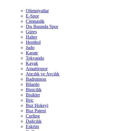
Olimpiyatlar
E-Spor
Cimnastik
Dış Basında Spor
Güreş
Halter
Hentbol
Judo
Karate
Tekvando
Kayak
Amatörspor
Atıcılık ve Avcılık
Badminton
Bilardo
Binicilik
Bisiklet
Briç
Buz Hokeyi
Buz Pateni
Curling
Dağcılık
Eskrim