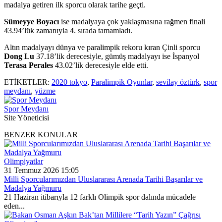
madalya getiren ilk sporcu olarak tarihe geçti.
Sümeyye Boyacı
ise madalyaya çok yaklaşmasına rağmen finali
43.94’lük zamanıyla 4. sırada tamamladı.
Altın madalyayı dünya ve paralimpik rekoru kıran Çinli sporcu
Dong Lu
37.18’lik derecesiyle, gümüş madalyayı ise İspanyol
Terasa Perales
43.02’lik derecesiyle elde etti.
ETİKETLER:
2020 tokyo
,
Paralimpik Oyunlar
,
sevilay öztürk
,
spor
meydanı
,
yüzme
Spor Meydanı
Site Yöneticisi
BENZER KONULAR
Olimpiyatlar
31 Temmuz 2026 15:05
Milli Sporcularımızdan Uluslararası Arenada Tarihi Başarılar ve
Madalya Yağmuru
21 Haziran itibarıyla 12 farklı Olimpik spor dalında mücadele
eden...