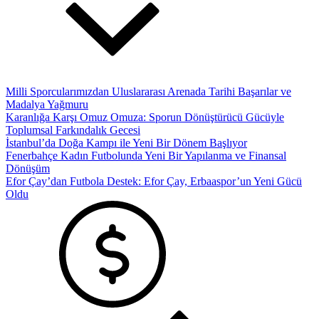
Milli Sporcularımızdan Uluslararası Arenada Tarihi Başarılar ve
Madalya Yağmuru
Karanlığa Karşı Omuz Omuza: Sporun Dönüştürücü Gücüyle
Toplumsal Farkındalık Gecesi
İstanbul’da Doğa Kampı ile Yeni Bir Dönem Başlıyor
Fenerbahçe Kadın Futbolunda Yeni Bir Yapılanma ve Finansal
Dönüşüm
Efor Çay’dan Futbola Destek: Efor Çay, Erbaaspor’un Yeni Gücü
Oldu