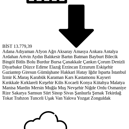
BİST
13.779,39
Adana
Adıyaman
Afyon
Ağrı
Aksaray
Amasya
Ankara
Antalya
Ardahan
Artvin
Aydın
Balıkesir
Bartın
Batman
Bayburt
Bilecik
Bingöl
Bitlis
Bolu
Burdur
Bursa
Çanakkale
Çankırı
Çorum
Denizli
Diyarbakır
Düzce
Edirne
Elazığ
Erzincan
Erzurum
Eskişehir
Gaziantep
Giresun
Gümüşhane
Hakkari
Hatay
Iğdır
Isparta
İstanbul
İzmir
K.Maraş
Karabük
Karaman
Kars
Kastamonu
Kayseri
Kırıkkale
Kırklareli
Kırşehir
Kilis
Kocaeli
Konya
Kütahya
Malatya
Manisa
Mardin
Mersin
Muğla
Muş
Nevşehir
Niğde
Ordu
Osmaniye
Rize
Sakarya
Samsun
Siirt
Sinop
Sivas
Şanlıurfa
Şırnak
Tekirdağ
Tokat
Trabzon
Tunceli
Uşak
Van
Yalova
Yozgat
Zonguldak