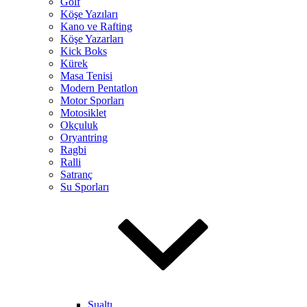
Golf
Köşe Yazıları
Kano ve Rafting
Köşe Yazarları
Kick Boks
Kürek
Masa Tenisi
Modern Pentatlon
Motor Sporları
Motosiklet
Okçuluk
Oryantring
Ragbi
Ralli
Satranç
Su Sporları
Sualtı