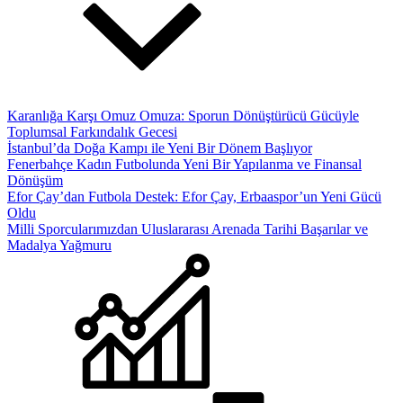
Karanlığa Karşı Omuz Omuza: Sporun Dönüştürücü Gücüyle
Toplumsal Farkındalık Gecesi
İstanbul’da Doğa Kampı ile Yeni Bir Dönem Başlıyor
Fenerbahçe Kadın Futbolunda Yeni Bir Yapılanma ve Finansal
Dönüşüm
Efor Çay’dan Futbola Destek: Efor Çay, Erbaaspor’un Yeni Gücü
Oldu
Milli Sporcularımızdan Uluslararası Arenada Tarihi Başarılar ve
Madalya Yağmuru