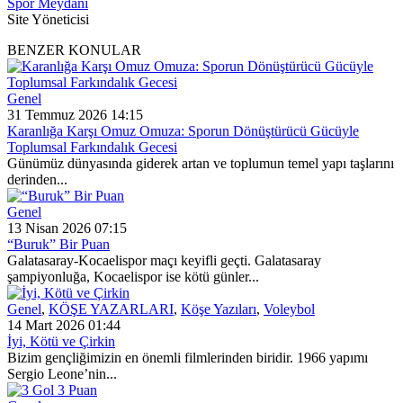
Spor Meydanı
Site Yöneticisi
BENZER KONULAR
Genel
31 Temmuz 2026 14:15
Karanlığa Karşı Omuz Omuza: Sporun Dönüştürücü Gücüyle
Toplumsal Farkındalık Gecesi
Günümüz dünyasında giderek artan ve toplumun temel yapı taşlarını
derinden...
Genel
13 Nisan 2026 07:15
“Buruk” Bir Puan
Galatasaray-Kocaelispor maçı keyifli geçti. Galatasaray
şampiyonluğa, Kocaelispor ise kötü günler...
Genel
,
KÖŞE YAZARLARI
,
Köşe Yazıları
,
Voleybol
14 Mart 2026 01:44
İyi, Kötü ve Çirkin
Bizim gençliğimizin en önemli filmlerinden biridir. 1966 yapımı
Sergio Leone’nin...