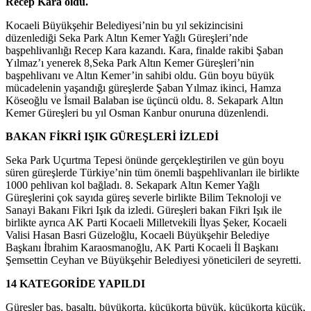
Recep Kara oldu.
Kocaeli Büyükşehir Belediyesi’nin bu yıl sekizincisini
düzenlediği Seka Park Altın Kemer Yağlı Güreşleri’nde
başpehlivanlığı Recep Kara kazandı. Kara, finalde rakibi Şaban
Yılmaz’ı yenerek 8,Seka Park Altın Kemer Güreşleri’nin
başpehlivanı ve Altın Kemer’in sahibi oldu. Gün boyu büyük
mücadelenin yaşandığı güreşlerde Şaban Yılmaz ikinci, Hamza
Köseoğlu ve İsmail Balaban ise üçüncü oldu. 8. Sekapark Altın
Kemer Güreşleri bu yıl Osman Kanbur onuruna düzenlendi.
BAKAN FİKRİ IŞIK GÜREŞLERİ İZLEDİ
Seka Park Uçurtma Tepesi önünde gerçekleştirilen ve gün boyu
süren güreşlerde Türkiye’nin tüm önemli başpehlivanları ile birlikte
1000 pehlivan kol bağladı. 8. Sekapark Altın Kemer Yağlı
Güreşlerini çok sayıda güreş severle birlikte Bilim Teknoloji ve
Sanayi Bakanı Fikri Işık da izledi. Güreşleri bakan Fikri Işık ile
birlikte ayrıca AK Parti Kocaeli Milletvekili İlyas Şeker, Kocaeli
Valisi Hasan Basri Güzeloğlu, Kocaeli Büyükşehir Belediye
Başkanı İbrahim Karaosmanoğlu, AK Parti Kocaeli İl Başkanı
Şemsettin Ceyhan ve Büyükşehir Belediyesi yöneticileri de seyretti.
14 KATEGORİDE YAPILDI
Güreşler baş, başaltı, büyükorta, küçükorta büyük, küçükorta küçük,