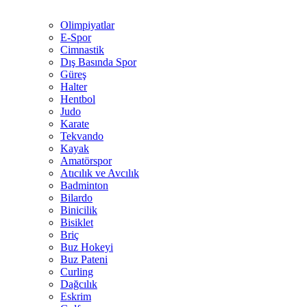
Olimpiyatlar
E-Spor
Cimnastik
Dış Basında Spor
Güreş
Halter
Hentbol
Judo
Karate
Tekvando
Kayak
Amatörspor
Atıcılık ve Avcılık
Badminton
Bilardo
Binicilik
Bisiklet
Briç
Buz Hokeyi
Buz Pateni
Curling
Dağcılık
Eskrim