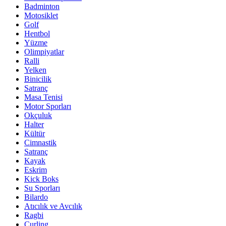
Badminton
Motosiklet
Golf
Hentbol
Yüzme
Olimpiyatlar
Ralli
Yelken
Binicilik
Satranç
Masa Tenisi
Motor Sporları
Okçuluk
Halter
Kültür
Cimnastik
Satranç
Kayak
Eskrim
Kick Boks
Su Sporları
Bilardo
Atıcılık ve Avcılık
Ragbi
Curling