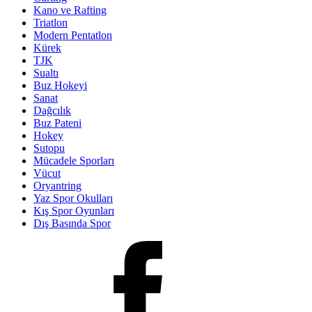
Kano ve Rafting
Triatlon
Modern Pentatlon
Kürek
TJK
Sualtı
Buz Hokeyi
Sanat
Dağcılık
Buz Pateni
Hokey
Sutopu
Mücadele Sporları
Vücut
Oryantring
Yaz Spor Okulları
Kış Spor Oyunları
Dış Basında Spor