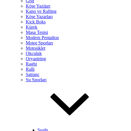
Golf
Köşe Yazıları
Kano ve Rafting
Köşe Yazarları
Kick Boks
Kürek
Masa Tenisi
Modern Pentatlon
Motor Sporları
Motosiklet
Okçuluk
Oryantring
Ragbi
Ralli
Satranç
Su Sporları
Sualtı