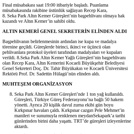
Final müsabakası saat 19:00 itibariyle başladı. Puanlama
müsabakasında rakibine üstünlük sağlayan Recep Kara,
8. Seka Park Altın Kemer Güreşleri’nin başpehlivanı olmaya hak
kazandı ve Altın Kemer’in sahibi oldu.
ALTIN KEMERİ GENEL SEKRETERİN ELİNDEN ALDI
Başpehlivanın belirlenmesinin ardından ise kupa ve madalya
törenine geçildi. Güreşlerde birinci, ikinci ve üçüncü olan
pehlivanlara protokol üyeleri tarafından madalyaları ve kupaları
verildi. 8.Seka Park Altın Kemer Yağlı Güreşleri’nin başpehlivanı
olan Recep Kara, Altın Kemerini Kocaeli Büyükşehir Belediyesi
Genel Sekreteri Doç. Dr. Tahir Büyükakın ve Kocaeli Üniversitesi
Rektörü Prof. Dr. Sadettin Hülagü’nün elinden aldı.
MUHTEŞEM ORGANİZASYON
Seka Park Altın Kemer Güreşleri’nde 1 ton yağ kullanıldı.
Güreşleri, Türkiye Güreş Federasyonu’na bağlı 50 hakem
yönetti. Ayrıca 20 kişilik davul zurna ekibi gün boyu
Kırkpınar havaları çaldı. Kırkpınar cazgırı Pele Mehmet’in
manileri ve sunumuyla renklenen meydanSekapark’a tarihi
günlerinden birini daha yaşattı. TRT’de güreşleri izleyenlerine
aktardı.