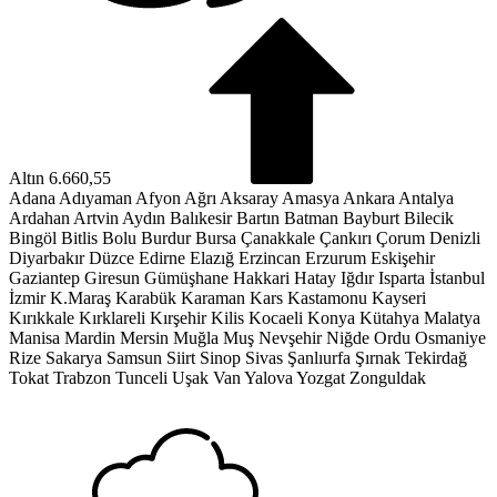
Altın
6.660,55
Adana
Adıyaman
Afyon
Ağrı
Aksaray
Amasya
Ankara
Antalya
Ardahan
Artvin
Aydın
Balıkesir
Bartın
Batman
Bayburt
Bilecik
Bingöl
Bitlis
Bolu
Burdur
Bursa
Çanakkale
Çankırı
Çorum
Denizli
Diyarbakır
Düzce
Edirne
Elazığ
Erzincan
Erzurum
Eskişehir
Gaziantep
Giresun
Gümüşhane
Hakkari
Hatay
Iğdır
Isparta
İstanbul
İzmir
K.Maraş
Karabük
Karaman
Kars
Kastamonu
Kayseri
Kırıkkale
Kırklareli
Kırşehir
Kilis
Kocaeli
Konya
Kütahya
Malatya
Manisa
Mardin
Mersin
Muğla
Muş
Nevşehir
Niğde
Ordu
Osmaniye
Rize
Sakarya
Samsun
Siirt
Sinop
Sivas
Şanlıurfa
Şırnak
Tekirdağ
Tokat
Trabzon
Tunceli
Uşak
Van
Yalova
Yozgat
Zonguldak