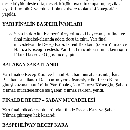
deste büyük, deste orta, destek küçük, ayak, tozkoparan, teşvik 2
teşvik 1, minik 2 ve minik 1 olmak üzere toplam 14 kategoride
yapıldı.
YARI FİNALİN BAŞPEHLİVANLARI
Seka Park Altın Kemer Güreşleri’ndeki heyecan yarı final ve
final müsabakalarında adeta doruğa çıktı. Yarı final
mücadelesinde Recep Kara, İsmail Balaban, Şaban Yılmaz ve
Hamza Köseoğlu eşleşti. Yarı final mücadelesinin hakemliğini
Fikret Haker ve Olgay İnce yaptı.
BALABAN SAKATLANDI
Yarı finalde Recep Kara ve İsmail Balaban müsabakasında, İsmail
Balaban sakatlandı. Balaban’ın yere düşmesiyle ile Recep Kara
güreşi kazanan taraf oldu. Yarı finale çıkan Hamza Köseoğlu, Şaban
Yılmaz mücadelesinde ise Şaban Yılmaz rakibini yendi.
FİNALDE RECEP – ŞABAN MÜCADELESİ
Yarı final mücadelesinin ardından finale Recep Kara ve Şaban
Yılmaz çıkmaya hak kazandı.
BAŞPEHLİVAN RECEP KARA