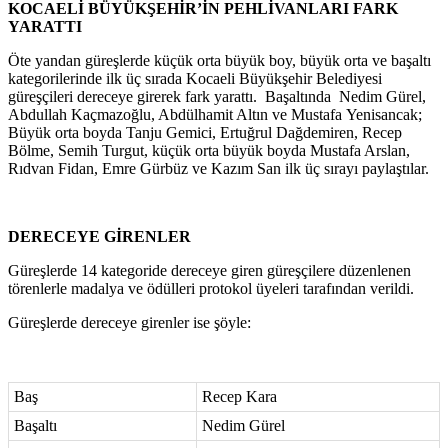
KOCAELİ BÜYÜKŞEHİR’İN PEHLİVANLARI FARK
YARATTI
Öte yandan güreşlerde küçük orta büyük boy, büyük orta ve başaltı
kategorilerinde ilk üç sırada Kocaeli Büyükşehir Belediyesi
güreşçileri dereceye girerek fark yarattı. Başaltında Nedim Gürel,
Abdullah Kaçmazoğlu, Abdülhamit Altın ve Mustafa Yenisancak;
Büyük orta boyda Tanju Gemici, Ertuğrul Dağdemiren, Recep
Bölme, Semih Turgut, küçük orta büyük boyda Mustafa Arslan,
Rıdvan Fidan, Emre Gürbüz ve Kazım San ilk üç sırayı paylaştılar.
DERECEYE GİRENLER
Güreşlerde 14 kategoride dereceye giren güreşçilere düzenlenen
törenlerle madalya ve ödülleri protokol üyeleri tarafından verildi.
Güreşlerde dereceye girenler ise şöyle:
Baş
Recep Kara
Başaltı
Nedim Gürel